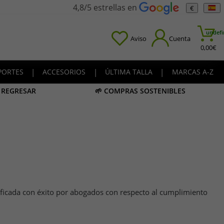
4,8/5 estrellas en
€
undefi
Aviso
Cuenta
0,00
€
PORTES
|
ACCESORIOS
|
ÚLTIMA TALLA
|
MARCAS A-Z
A REGRESAR
🌱 COMPRAS SOSTENIBLES
rificada con éxito por abogados con respecto al cumplimiento