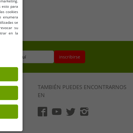
marketing.
 esto para
las cookies
 se enumera
tilizadas se
revocar su
trar en la
ectrónico aquí
inscribirse
TAMBIÉN PUEDES ENCONTRARNOS
EN
ución
 (DE)