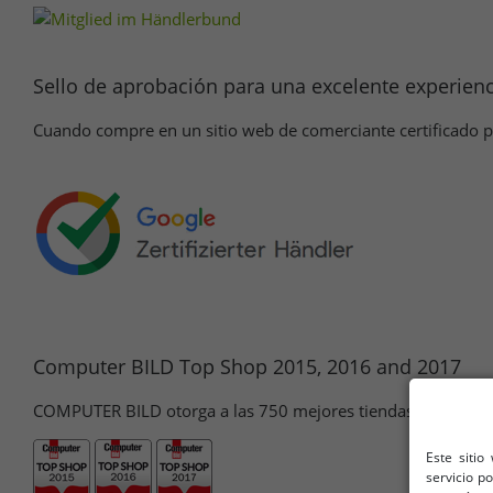
Sello de aprobación para una excelente experien
Cuando compre en un sitio web de comerciante certificado por
Computer BILD Top Shop 2015, 2016 and 2017
COMPUTER BILD otorga a las 750 mejores tiendas web un sel
Este sitio
servicio p