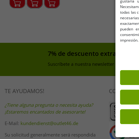
gustaría 
Necesitam
todas las 
necesarias
exactamente
pueden en
consentim
impresión.
7% de descuento extra en tu 
Suscríbete a nuestra newsletter y consigue
TE AYUDAMOS!
COMPRA D
¿Tiene alguna pregunta o necesita ayuda?
¡Estaremos encantados de asesorarte!
E-Mail:
kundendienst@outlet46.de
Su solicitud generalmente será respondida