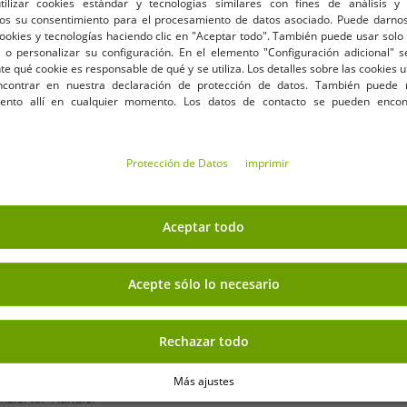
utilizar cookies estándar y tecnologías similares con fines de análisis y 
os su consentimiento para el procesamiento de datos asociado. Puede darnos
cookies y tecnologías haciendo clic en "Aceptar todo". También puede usar solo 
 o personalizar su configuración. En el elemento "Configuración adicional"
 qué cookie es responsable de qué y se utiliza. Los detalles sobre las cookies u
contrar en nuestra declaración de protección de datos. También puede 
iento allí en cualquier momento. Los datos de contacto se pueden encon
compra
Protección de Datos
imprimir
Tu dirección de correo el
 tu 7% de descuento extra
Aceptar todo
E FORMA SEGURA
BENEFICIOS
Acepte sólo lo necesario
COMPRA EN FACTURA
100 días derecho de devol
Rechazar todo
Envío gratis a partir de 49 €
Más ajustes