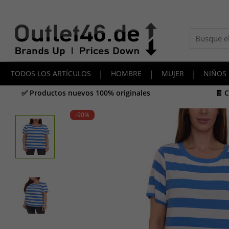
TODOS LOS ARTÍCULOS
|
HOMBRE
|
MUJER
|
NIÑOS
✅ Productos nuevos 100% originales
🧾 
-90
%