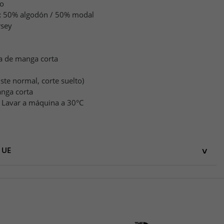
co
:
50% algodón / 50% modal
rsey
a de manga corta
uste normal, corte suelto)
nga corta
Lavar a máquina a 30°C
 UE
UE
O