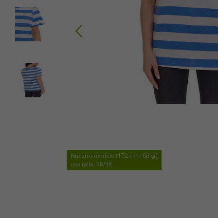
Nuestro modelo (172 cm - 60kg)
usa talla: 36/38