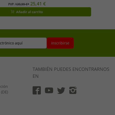
25,41 €
PVP:
139,99 €*
Añadir al carrito
ectrónico aquí
inscribirse
TAMBIÉN PUEDES ENCONTRARNOS
EN
ución
 (DE)