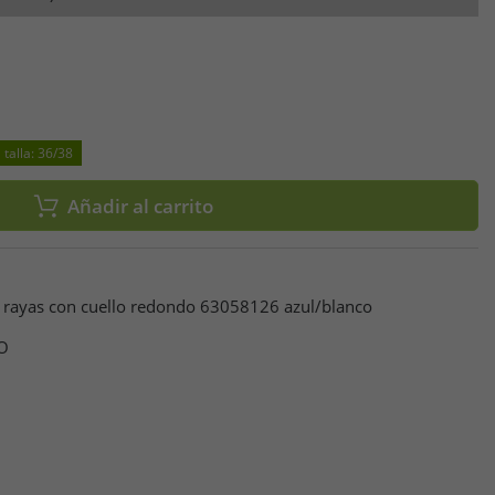
talla: 36/38
Añadir al carrito
rayas con cuello redondo 63058126 azul/blanco
O