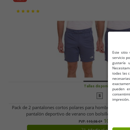
Este sitio
servicio p
gustaría 
Necesitam
todas las 
necesarias
exactamente
Tallas disponibles
pueden en
consentim
S
impresión.
Pack de 2 pantalones cortos polares para hombre THE NOR
pantalón deportivo de verano con bolsillos lateral
10,16 €
PVP:
119,98 €*