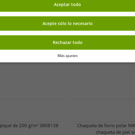
Aceptar todo
-82%
Acepte sólo lo necesario
Rechazar todo
Más ajustes
 piqué de 200 g/m² 3808138
Chaqueta de forro polar NIK
chaqueta de piel s