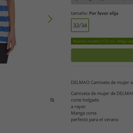
tamaño:
Por favor elija
32/34
Nuestro modelo (172 cm - 60kg) usa 
DELMAO Camiseta de mujer a 
Camiseta de mujer de DELMA
corte holgado
a rayas
Manga corta
perfecto para el verano