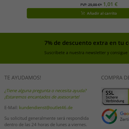
1,01 €
PVP:
25,00 €*
Añadir al carrito
7% de descuento extra en tu 
Suscríbete a nuestra newsletter y consigue
TE AYUDAMOS!
COMPRA D
¿Tiene alguna pregunta o necesita ayuda?
¡Estaremos encantados de asesorarte!
E-Mail:
kundendienst@outlet46.de
Su solicitud generalmente será respondida
dentro de las 24 horas de lunes a viernes.