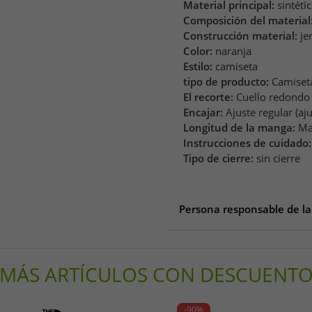
Material principal:
sintéti
Composición del material
Construcción material:
je
Color:
naranja
Estilo:
camiseta
tipo de producto:
Camiset
El recorte:
Cuello redondo
Encajar:
Ajuste regular (aj
Longitud de la manga:
Ma
Instrucciones de cuidado:
Tipo de cierre:
sin cierre
Persona responsable de la
Persona responsable de la 
AproductZ GmbH
MÁS ARTÍCULOS CON DESCUENT
Werner-Otto-Straße 1-7
22179 Hamburg
Deutschland
-90%