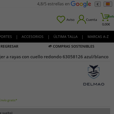
4,8/5 estrellas en
€
undefi
Aviso
Cuenta
0,00
€
PORTES
|
ACCESORIOS
|
ÚLTIMA TALLA
|
MARCAS A-Z
A REGRESAR
🌱 COMPRAS SOSTENIBLES
r a rayas con cuello redondo 63058126 azul/blanco
Envío gratis*
e suelto)