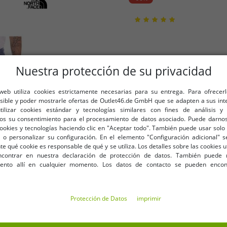
customer-service@aprodu
Nuestra protección de su privacidad
 web utiliza cookies estrictamente necesarias para su entrega. Para ofrecer
osible y poder mostrarle ofertas de Outlet46.de GmbH que se adapten a sus int
utilizar cookies estándar y tecnologías similares con fines de análisis y 
os su consentimiento para el procesamiento de datos asociado. Puede darnos
cookies y tecnologías haciendo clic en "Aceptar todo". También puede usar solo 
 o personalizar su configuración. En el elemento "Configuración adicional"
 qué cookie es responsable de qué y se utiliza. Los detalles sobre las cookies u
contrar en nuestra declaración de protección de datos. También puede 
iento allí en cualquier momento. Los datos de contacto se pueden encon
TH FACE Mountain Athletics,
THE NORTH FACE Mountain
es, NF0A82300EA1 azul
deportivo de ve
Protección de Datos
imprimir