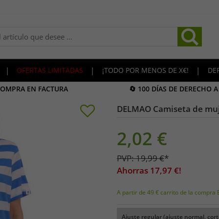
|
OFERTAS LIMITADAS
|
¡TODO POR MENOS DE X€!
|
DE
COMPRA EN FACTURA
🔄 100 DÍAS DE DERECHO 
DELMAO Camiseta de muje
2,02
€
PVP:
19,99
€
*
Ahorras
17,97
€!
A partir de 49 € carrito de la compra 
Ajuste regular (ajuste normal, cort