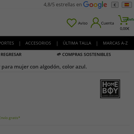
4,8/5 estrellas en
€
undefi
Aviso
Cuenta
0,00
€
PORTES
|
ACCESORIOS
|
ÚLTIMA TALLA
|
MARCAS A-Z
A REGRESAR
🌱 COMPRAS SOSTENIBLES
para mujer con algodón, color azul.
Envío gratis*