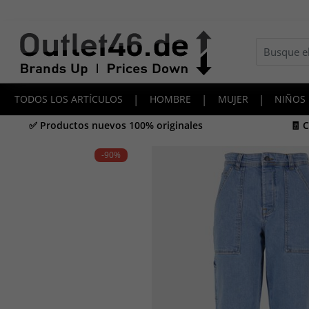
TODOS LOS ARTÍCULOS
|
HOMBRE
|
MUJER
|
NIÑOS
✅ Productos nuevos 100% originales
🧾 
-90
%