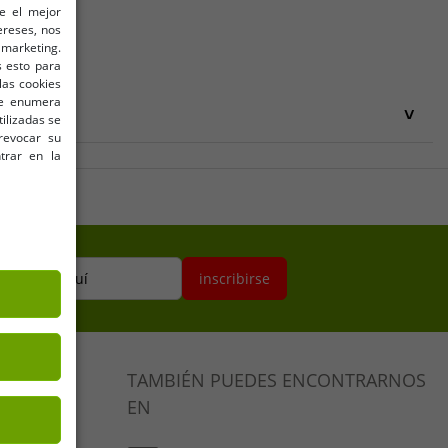
le el mejor
ereses, nos
s
marketing.
 esto para
las cookies
 se enumera
 UE
tilizadas se
revocar su
UE
trar en la
ectrónico aquí
inscribirse
TAMBIÉN PUEDES ENCONTRARNOS
EN
ución