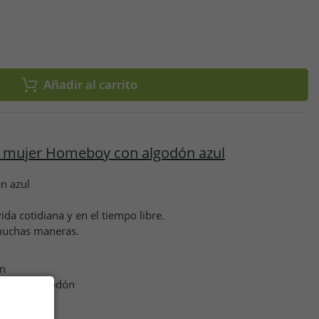
Añadir al carrito
e mujer Homeboy con algodón azul
n azul
ida cotidiana y en el tiempo libre.
muchas maneras.
n
:
100% algodón
jido