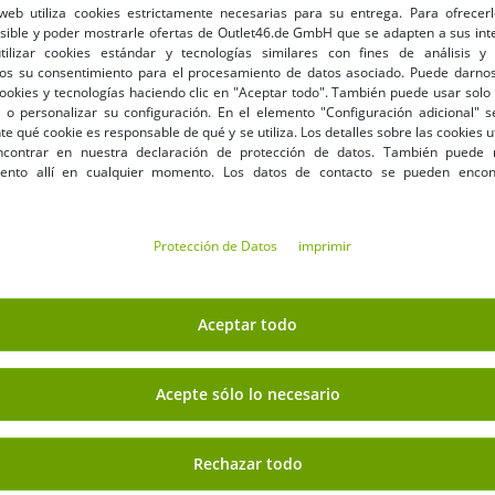
 web utiliza cookies estrictamente necesarias para su entrega. Para ofrecer
Estilo:
vaqueros
osible y poder mostrarle ofertas de Outlet46.de GmbH que se adapten a sus int
tipo de producto:
vaquero
utilizar cookies estándar y tecnologías similares con fines de análisis y 
os su consentimiento para el procesamiento de datos asociado. Puede darnos
cookies y tecnologías haciendo clic en "Aceptar todo". También puede usar solo 
 o personalizar su configuración. En el elemento "Configuración adicional"
Persona responsable de la
 qué cookie es responsable de qué y se utiliza. Los detalles sobre las cookies u
contrar en nuestra declaración de protección de datos. También puede 
Persona responsable de la 
iento allí en cualquier momento. Los datos de contacto se pueden encon
HOMEBOY
Gregor-Mendel-Straße 16
63150 Heusenstamm
Protección de Datos
imprimir
Deutschland
compra
hello@homeboy.eu
Tu dirección de correo el
 tu 7% de descuento extra
Aceptar todo
Acepte sólo lo necesario
E FORMA SEGURA
BENEFICIOS
Rechazar todo
COMPRA EN FACTURA
100 días derecho de devol