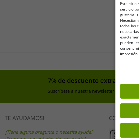
Este sitio
servicio p
gustaría 
Necesitam
todas las 
necesarias
exactamente
pueden en
consentim
impresión.
7% de descuento extra en tu 
Suscríbete a nuestra newsletter y consigue
TE AYUDAMOS!
COMPRA D
¿Tiene alguna pregunta o necesita ayuda?
¡Estaremos encantados de asesorarte!