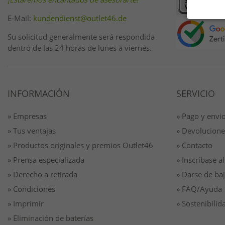
E-Mail:
kundendienst@outlet46.de
Su solicitud generalmente será respondida
dentro de las 24 horas de lunes a viernes.
INFORMACIÓN
SERVICIO
» Empresas
» Pago y envi
» Tus ventajas
» Devolucione
» Productos originales y premios Outlet46
» Contacto
» Prensa especializada
» Inscríbase al
» Derecho a retirada
» Darse de baj
» Condiciones
» FAQ/Ayuda
» Imprimir
» Sostenibilid
» Eliminación de baterías