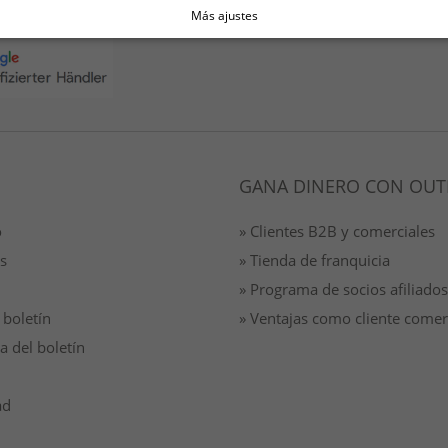
Más ajustes
Envío gratis a partir de 49 €
GANA DINERO CON OUT
o
» Clientes B2B y comerciales
s
» Tienda de franquicia
» Programa de socios afiliados
 boletín
» Ventajas como cliente comer
a del boletín
ad