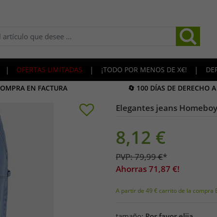
|
OFERTAS LIMITADAS
|
¡TODO POR MENOS DE X€!
|
DE
COMPRA EN FACTURA
🔄 100 DÍAS DE DERECHO 
Elegantes jeans Homeboy 
8,12
€
PVP:
79,99
€
*
Ahorras
71,87
€!
A partir de 49 € carrito de la compra 
tamaño:
Por favor elija