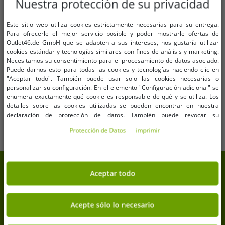
Nuestra protección de su privacidad
Este sitio web utiliza cookies estrictamente necesarias para su entrega.
Para ofrecerle el mejor servicio posible y poder mostrarle ofertas de
Tallas disponibles
Tallas disponibles
Outlet46.de GmbH que se adapten a sus intereses, nos gustaría utilizar
S
M
L
XL
XXL
3XL
cookies estándar y tecnologías similares con fines de análisis y marketing.
W28
W30
W32
W34
Necesitamos su consentimiento para el procesamiento de datos asociado.
4XL
5XL
Puede darnos esto para todas las cookies y tecnologías haciendo clic en
"Aceptar todo". También puede usar solo las cookies necesarias o
Pantalones cargo Brandit Pure
Pantalones de motocross SCOTT X-
personalizar su configuración. En el elemento "Configuración adicional" se
Vintage para hombre - Pantalones
Plore Swap para hombre, ropa de
enumera exactamente qué cookie es responsable de qué y se utiliza. Los
resistentes de algodón para
motorista con zona de rodillas
18,29 €
25,41 €
detalles sobre las cookies utilizadas se pueden encontrar en nuestra
PVP:
59,99 €*
PVP:
200,00 €*
exteriores y trabajo con 8 bolsillos
extendida 292379 1007 Negro
declaración de protección de datos. También puede revocar su
Añadir al carrito
Añadir al carrito
en verde oliva, negro o camuflaje
consentimiento allí en cualquier momento. Los datos de contacto se pueden
Protección de Datos
imprimir
encontrar en la impresión.
7% de descuento extra en tu
Aceptar todo
compra
Suscríbete a nuestra newsletter y consigue tu 7% de
Acepte sólo lo necesario
descuento extra