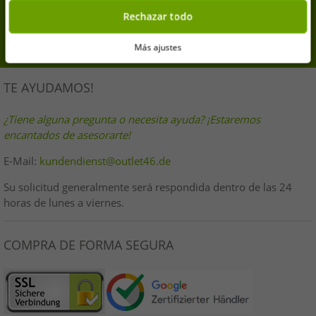
Tu dirección de correo electrónico aquí
Rechazar todo
inscribirse
Más ajustes
TE AYUDAMOS!
¿Tiene alguna pregunta o necesita ayuda? ¡Estaremos
encantados de asesorarte!
E-Mail:
kundendienst@outlet46.de
Su solicitud generalmente será respondida dentro de las 24
horas de lunes a viernes.
COMPRA DE FORMA SEGURA