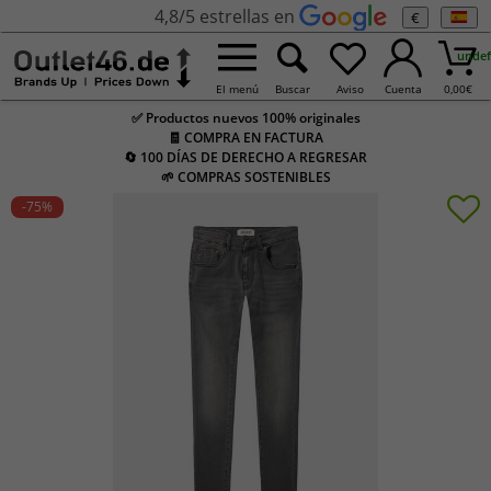
4,8/5 estrellas en
€
undef
El menú
Buscar
Aviso
Cuenta
0,00
€
✅ Productos nuevos 100% originales
🧾 COMPRA EN FACTURA
🔄 100 DÍAS DE DERECHO A REGRESAR
🌱 COMPRAS SOSTENIBLES
-75
%