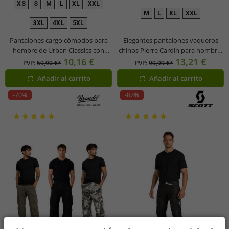
XS
S
M
L
XL
XXL
M
L
XL
XXL
3XL
4XL
5XL
Pantalones cargo cómodos para
Elegantes pantalones vaqueros
hombre de Urban Classics con
chinos Pierre Cardin para hombre,
cintura elástica y bolsillos cargo,
de algodón, I22PI4565, azul
10,16 €
13,21 €
PVP:
59,90 €*
PVP:
99,99 €*
color negro
Añadir al carrito
Añadir al carrito
-70%
-87%