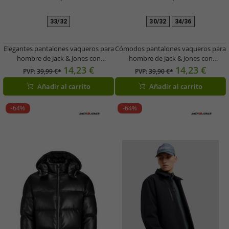
33/32
30/32
34/36
Elegantes pantalones vaqueros para
Cómodos pantalones vaqueros para
hombre de Jack & Jones con
hombre de Jack & Jones con
algodón, color azul.
algodón, color azul.
14,23 €
14,23 €
PVP:
39,99 €*
PVP:
39,90 €*
Añadir al carrito
Añadir al carrito
-64%
-64%