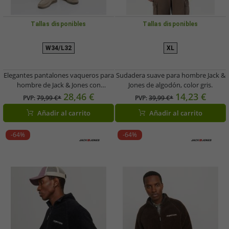
Tallas disponibles
Tallas disponibles
W34/L32
XL
Elegantes pantalones vaqueros para
Sudadera suave para hombre Jack &
hombre de Jack & Jones con
Jones de algodón, color gris.
algodón, color azul.
28,46 €
14,23 €
PVP:
79,99 €*
PVP:
39,99 €*
Añadir al carrito
Añadir al carrito
-64%
-64%