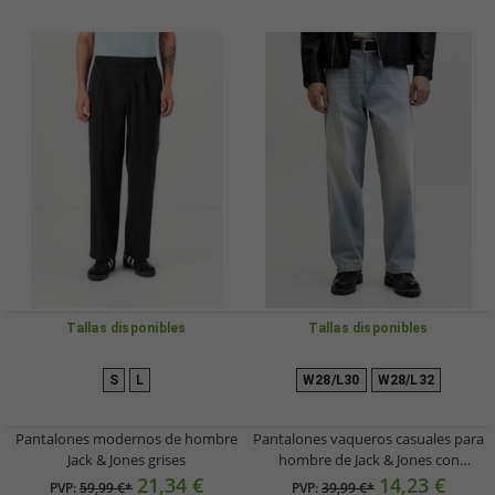
Tallas disponibles
Tallas disponibles
S
L
W28/L30
W28/L32
Pantalones modernos de hombre
Pantalones vaqueros casuales para
Jack & Jones grises
hombre de Jack & Jones con
algodón, color azul.
21,34 €
14,23 €
PVP:
59,99 €*
PVP:
39,99 €*