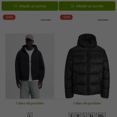
Añadir al carrito
Añadir al carrito
-64%
-64%
Tallas disponibles
Tallas disponibles
L
S
M
L
XL
XXL