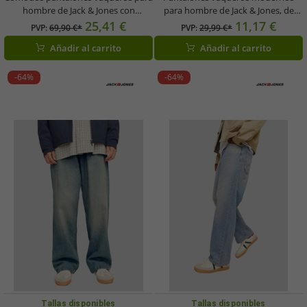
hombre de Jack & Jones con
para hombre de Jack & Jones, de
algodón, color azul.
algodón, color negro.
25,41 €
11,17 €
PVP:
69,90 €*
PVP:
29,99 €*
Añadir al carrito
Añadir al carrito
-64%
-64%
Tallas disponibles
Tallas disponibles