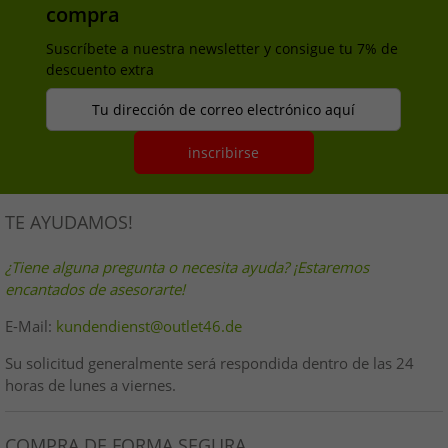
compra
Suscríbete a nuestra newsletter y consigue tu 7% de
descuento extra
Tu dirección de correo electrónico aquí
inscribirse
TE AYUDAMOS!
¿Tiene alguna pregunta o necesita ayuda? ¡Estaremos
encantados de asesorarte!
E-Mail:
kundendienst@outlet46.de
Su solicitud generalmente será respondida dentro de las 24
horas de lunes a viernes.
COMPRA DE FORMA SEGURA