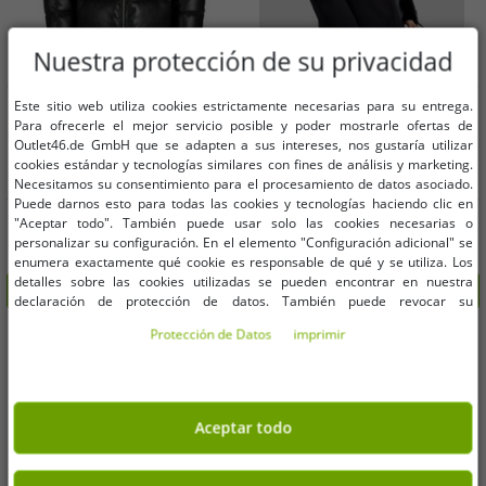
Nuestra protección de su privacidad
Tallas disponibles
Tallas disponibles
Este sitio web utiliza cookies estrictamente necesarias para su entrega.
Para ofrecerle el mejor servicio posible y poder mostrarle ofertas de
Outlet46.de GmbH que se adapten a sus intereses, nos gustaría utilizar
XS
S
M
XL
XXL
cookies estándar y tecnologías similares con fines de análisis y marketing.
Necesitamos su consentimiento para el procesamiento de datos asociado.
Puede darnos esto para todas las cookies y tecnologías haciendo clic en
Chaqueta sencilla para hombre de
Chaqueta elegante para hombre de
"Aceptar todo". También puede usar solo las cookies necesarias o
Jack & Jones, negra.
Jack & Jones, color negro.
personalizar su configuración. En el elemento "Configuración adicional" se
35,58 €
28,46 €
PVP:
99,90 €*
PVP:
79,90 €*
enumera exactamente qué cookie es responsable de qué y se utiliza. Los
detalles sobre las cookies utilizadas se pueden encontrar en nuestra
Añadir al carrito
Añadir al carrito
declaración de protección de datos. También puede revocar su
consentimiento allí en cualquier momento. Los datos de contacto se pueden
Protección de Datos
imprimir
-64%
-63%
encontrar en la impresión.
Aceptar todo