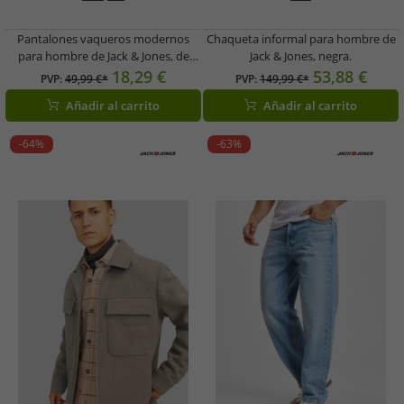
Pantalones vaqueros modernos
Chaqueta informal para hombre de
para hombre de Jack & Jones, de
Jack & Jones, negra.
algodón, color negro.
18,29 €
53,88 €
PVP:
49,99 €*
PVP:
149,99 €*
Añadir al carrito
Añadir al carrito
-64%
-63%