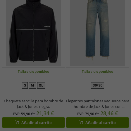
Tallas disponibles
Tallas disponibles
S
M
XL
30/30
Chaqueta sencilla para hombre de
Elegantes pantalones vaqueros para
Jack & Jones, negra.
hombre de Jack & Jones con
algodón, color azul.
21,34 €
28,46 €
PVP:
59,90 €*
PVP:
79,90 €*
Añadir al carrito
Añadir al carrito