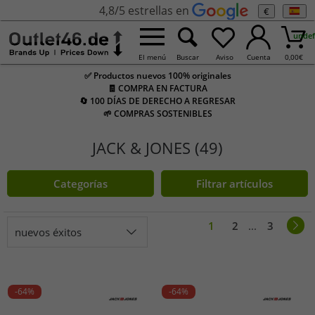
4,8/5 estrellas en
€
undef
El menú
Buscar
Aviso
Cuenta
0,00
€
✅ Productos nuevos 100% originales
🧾 COMPRA EN FACTURA
🔄 100 DÍAS DE DERECHO A REGRESAR
🌱 COMPRAS SOSTENIBLES
JACK & JONES (49)
Categorías
Filtrar artículos
1
2
...
3
nuevos éxitos
-64%
-64%