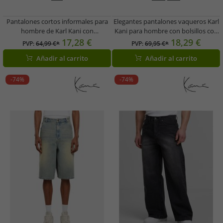
Pantalones cortos informales para
Elegantes pantalones vaqueros Karl
hombre de Karl Kani con
Kani para hombre con bolsillos con
cremalleras, bolsillos y algodón,
cremallera, de algodón, color negro.
17,28 €
18,29 €
PVP:
64,99 €*
PVP:
69,95 €*
color verde.
Añadir al carrito
Añadir al carrito
-74%
-74%