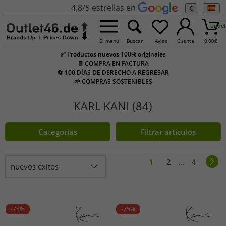
4,8/5 estrellas en
€
undef
El menú
Buscar
Aviso
Cuenta
0,00
€
✅ Productos nuevos 100% originales
🧾 COMPRA EN FACTURA
🔄 100 DÍAS DE DERECHO A REGRESAR
🌱 COMPRAS SOSTENIBLES
KARL KANI (84)
Categorías
Filtrar artículos
1
2
...
4
nuevos éxitos
-75%
-75%