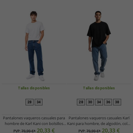
Tallas disponibles
Tallas disponibles
28
34
28
30
34
36
38
Pantalones vaqueros casuales para
Pantalones vaqueros casuales Karl
hombre de Karl Kani con bolsillos
Kani para hombre, de algodón, color
con cremallera, algodón de 650
azul.
20,33 €
20,33 €
PVP:
79,99 €*
PVP:
79,99 €*