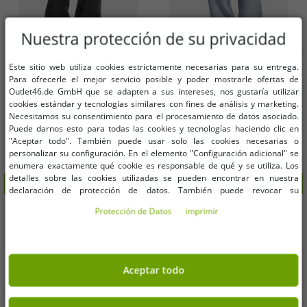
Nuestra protección de su privacidad
Tallas disponibles
Tallas disponibles
Este sitio web utiliza cookies estrictamente necesarias para su entrega.
Para ofrecerle el mejor servicio posible y poder mostrarle ofertas de
Outlet46.de GmbH que se adapten a sus intereses, nos gustaría utilizar
27
28
30
28
29
30
cookies estándar y tecnologías similares con fines de análisis y marketing.
Necesitamos su consentimiento para el procesamiento de datos asociado.
Puede darnos esto para todas las cookies y tecnologías haciendo clic en
Cómodos vaqueros Karl Kani para
Vaqueros modernos de mujer Karl
"Aceptar todo". También puede usar solo las cookies necesarias o
mujer, corte recto, de algodón, color
Kani, corte recto, bolsillos con
personalizar su configuración. En el elemento "Configuración adicional" se
negro.
cremallera, algodón, azul.
20,33 €
20,33 €
PVP:
79,95 €*
PVP:
79,95 €*
enumera exactamente qué cookie es responsable de qué y se utiliza. Los
detalles sobre las cookies utilizadas se pueden encontrar en nuestra
Añadir al carrito
Añadir al carrito
declaración de protección de datos. También puede revocar su
consentimiento allí en cualquier momento. Los datos de contacto se pueden
Protección de Datos
imprimir
-75%
-75%
encontrar en la impresión.
Aceptar todo