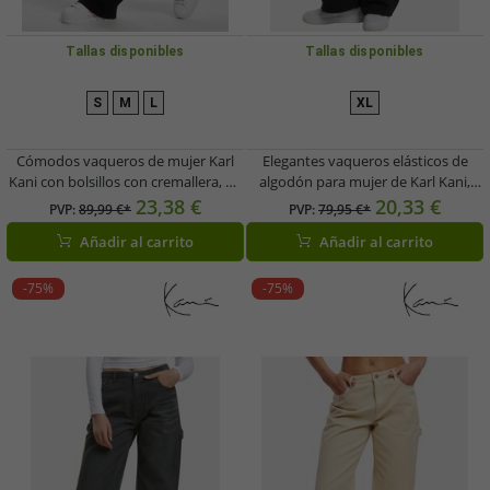
Tallas disponibles
Tallas disponibles
S
M
L
XL
Cómodos vaqueros de mujer Karl
Elegantes vaqueros elásticos de
Kani con bolsillos con cremallera, de
algodón para mujer de Karl Kani,
algodón, color negro.
color negro.
23,38 €
20,33 €
PVP:
89,99 €*
PVP:
79,95 €*
Añadir al carrito
Añadir al carrito
-75%
-75%