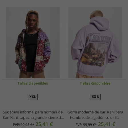
Tallas disponibles
Tallas disponibles
XXL
XXS
Sudadera informal para hombre de
Gorra moderna de Karl Kani para
Karl Kani, capucha grande, cierre de
hombre, de algodón color lila-
cremallera, algodón de 400 g/m²,
violeta.
25,41 €
25,41 €
PVP:
99,95 €*
PVP:
99,99 €*