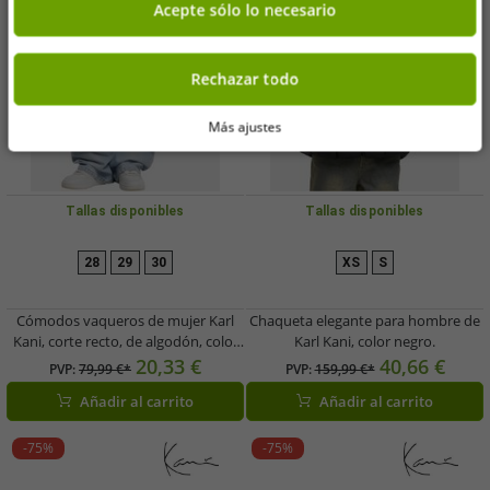
Acepte sólo lo necesario
Rechazar todo
Más ajustes
Tallas disponibles
Tallas disponibles
28
29
30
XS
S
Cómodos vaqueros de mujer Karl
Chaqueta elegante para hombre de
Kani, corte recto, de algodón, color
Karl Kani, color negro.
azul claro.
20,33 €
40,66 €
PVP:
79,99 €*
PVP:
159,99 €*
Añadir al carrito
Añadir al carrito
-75%
-75%