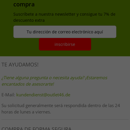
compra
Suscríbete a nuestra newsletter y consigue tu 7% de
descuento extra
Tu dirección de correo electrónico aquí
inscribirse
TE AYUDAMOS!
¿Tiene alguna pregunta o necesita ayuda? ¡Estaremos
encantados de asesorarte!
E-Mail:
kundendienst@outlet46.de
Su solicitud generalmente será respondida dentro de las 24
horas de lunes a viernes.
COMPRA DE FORMA SEGURA