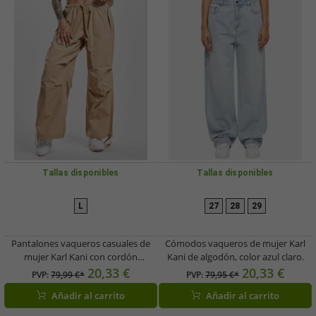
Tallas disponibles
Tallas disponibles
L
27
28
29
Pantalones vaqueros casuales de
Cómodos vaqueros de mujer Karl
mujer Karl Kani con cordón
Kani de algodón, color azul claro.
ajustable y cierre de velcro, 150
20,33 €
20,33 €
PVP:
79,99 €*
PVP:
79,95 €*
g/m², algodón, color beige.
Añadir al carrito
Añadir al carrito