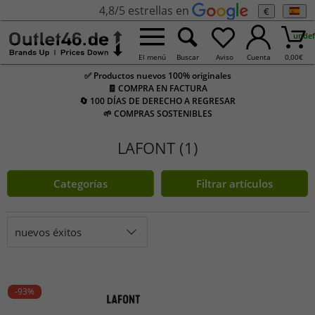
4,8/5 estrellas en
€
undef
El menú
Buscar
Aviso
Cuenta
0,00
€
✅ Productos nuevos 100% originales
🧾 COMPRA EN FACTURA
🔄 100 DÍAS DE DERECHO A REGRESAR
🌱 COMPRAS SOSTENIBLES
LAFONT (1)
Categorías
Filtrar artículos
nuevos éxitos
-93%