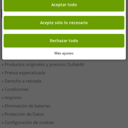
Aceptar todo
Acepte sólo lo necesario
INFORMACIÓN
Rechazar todo
» Empresas
Más ajustes
» Tus ventajas
» Productos originales y premios Outlet46
» Prensa especializada
» Derecho a retirada
» Condiciones
» Imprimir
» Eliminación de baterías
» Protección de Datos
» Configuración de cookies