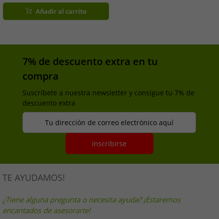
cinco bolsillos 37861421 Gris
Añadir al carrito
7% de descuento extra en tu
compra
Suscríbete a nuestra newsletter y consigue tu 7% de
descuento extra
Tu dirección de correo electrónico aquí
inscribirse
TE AYUDAMOS!
¿Tiene alguna pregunta o necesita ayuda? ¡Estaremos
encantados de asesorarte!