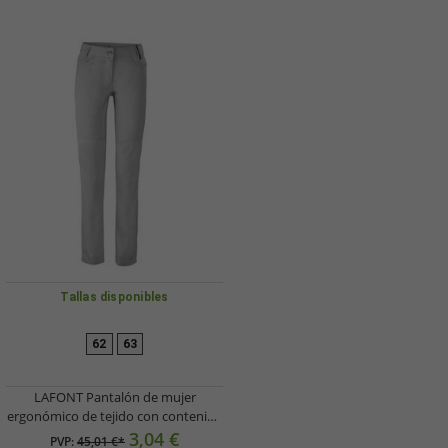
Tallas disponibles
62
63
LAFONT Pantalón de mujer
ergonómico de tejido con contenido
de algodón, pantalón de trabajo con
3,04 €
PVP:
45,01 €*