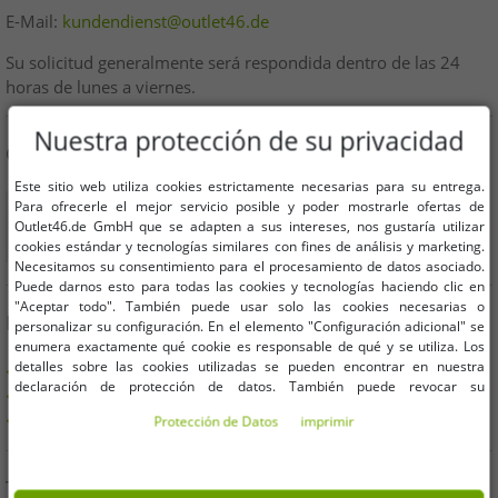
E-Mail:
kundendienst@outlet46.de
Su solicitud generalmente será respondida dentro de las 24
horas de lunes a viernes.
Nuestra protección de su privacidad
COMPRA DE FORMA SEGURA
Este sitio web utiliza cookies estrictamente necesarias para su entrega.
Para ofrecerle el mejor servicio posible y poder mostrarle ofertas de
Outlet46.de GmbH que se adapten a sus intereses, nos gustaría utilizar
cookies estándar y tecnologías similares con fines de análisis y marketing.
Necesitamos su consentimiento para el procesamiento de datos asociado.
Puede darnos esto para todas las cookies y tecnologías haciendo clic en
"Aceptar todo". También puede usar solo las cookies necesarias o
BENEFICIOS
personalizar su configuración. En el elemento "Configuración adicional" se
enumera exactamente qué cookie es responsable de qué y se utiliza. Los
detalles sobre las cookies utilizadas se pueden encontrar en nuestra
COMPRA EN FACTURA
declaración de protección de datos. También puede revocar su
100 días derecho de devolución
consentimiento allí en cualquier momento. Los datos de contacto se pueden
Envío gratis a partir de 49 € (DE)
Protección de Datos
imprimir
encontrar en la impresión.
TAMBIÉN PUEDES ENCONTRARNOS EN