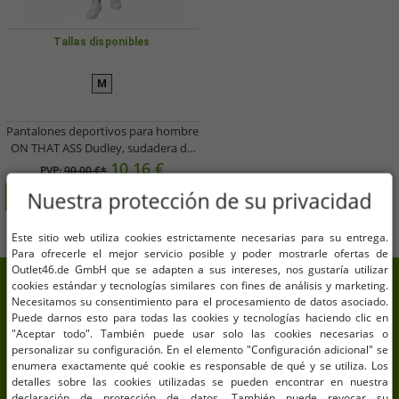
Tallas disponibles
M
Pantalones deportivos para hombre
ON THAT ASS Dudley, sudadera de
algodón con logo y bolsillos
10,16 €
PVP:
90,00 €*
30300113BL Azul
Nuestra protección de su privacidad
Añadir al carrito
Este sitio web utiliza cookies estrictamente necesarias para su entrega.
Para ofrecerle el mejor servicio posible y poder mostrarle ofertas de
Outlet46.de GmbH que se adapten a sus intereses, nos gustaría utilizar
7% de descuento extra en tu
cookies estándar y tecnologías similares con fines de análisis y marketing.
Necesitamos su consentimiento para el procesamiento de datos asociado.
compra
Puede darnos esto para todas las cookies y tecnologías haciendo clic en
"Aceptar todo". También puede usar solo las cookies necesarias o
Suscríbete a nuestra newsletter y consigue tu 7% de
personalizar su configuración. En el elemento "Configuración adicional" se
descuento extra
enumera exactamente qué cookie es responsable de qué y se utiliza. Los
detalles sobre las cookies utilizadas se pueden encontrar en nuestra
declaración de protección de datos. También puede revocar su