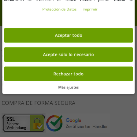
Tu dirección de correo electrónico aquí
consentimiento allí en cualquier momento. Los datos de contacto se pueden
Protección de Datos
imprimir
encontrar en la impresión.
inscribirse
TE AYUDAMOS!
Aceptar todo
¿Tiene alguna pregunta o necesita ayuda? ¡Estaremos
encantados de asesorarte!
Acepte sólo lo necesario
E-Mail:
kundendienst@outlet46.de
Rechazar todo
Su solicitud generalmente será respondida dentro de las 24
horas de lunes a viernes.
Más ajustes
COMPRA DE FORMA SEGURA