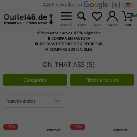
4,8/5 estrellas en
€
undef
El menú
Buscar
Aviso
Cuenta
0,00
€
✅ Productos nuevos 100% originales
🧾 COMPRA EN FACTURA
🔄 100 DÍAS DE DERECHO A REGRESAR
🌱 COMPRAS SOSTENIBLES
ON THAT ASS (5)
Categorías
Filtrar artículos
nuevos éxitos
-92%
-90%