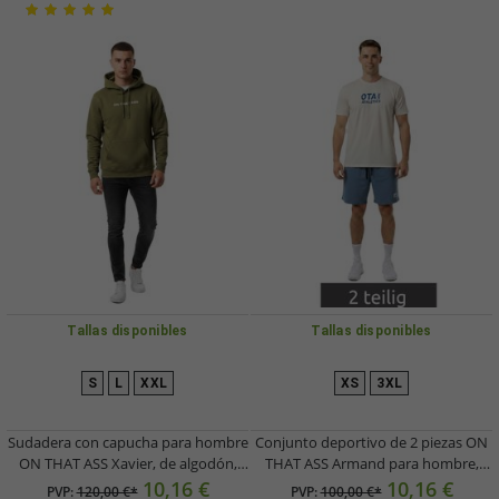
Tallas disponibles
Tallas disponibles
S
L
XXL
XS
3XL
Sudadera con capucha para hombre
Conjunto deportivo de 2 piezas ON
ON THAT ASS Xavier, de algodón,
THAT ASS Armand para hombre,
con bolsillo tipo canguro y forro
conjunto de alto rendimiento para
10,16 €
10,16 €
PVP:
120,00 €*
PVP:
100,00 €*