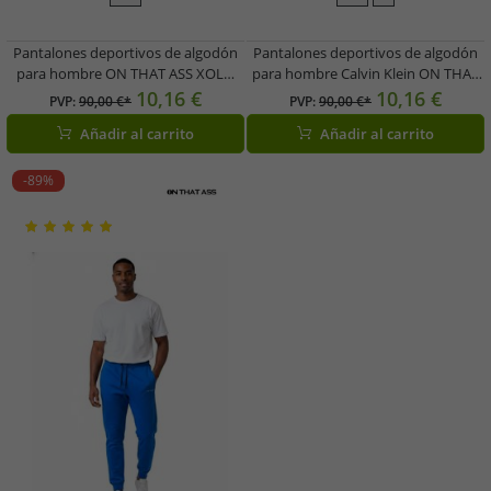
Pantalones deportivos de algodón
Pantalones deportivos de algodón
para hombre ON THAT ASS XOLO
para hombre Calvin Klein ON THAT
con logo y bolsillos, color verde
ASS con logo y bolsillos, azul oscuro
10,16 €
10,16 €
PVP:
90,00 €*
PVP:
90,00 €*
Añadir al carrito
Añadir al carrito
-89%