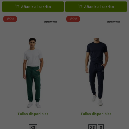
polar, color verde oliva
gimnasio con camiseta y pantalones
Añadir al carrito
Añadir al carrito
cortos, color beige/azul.
-89%
-89%
Tallas disponibles
Tallas disponibles
XS
XS
S