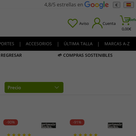
4,8/5 estrellas en
€
undefi
Aviso
Cuenta
0,00
€
PORTES
|
ACCESORIOS
|
ÚLTIMA TALLA
|
MARCAS A-Z
A REGRESAR
🌱 COMPRAS SOSTENIBLES
Precio
-90%
-91%