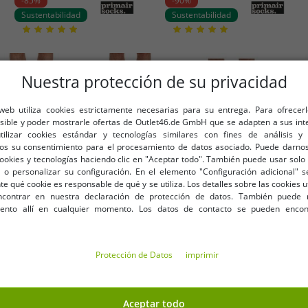
-85%
-90%
Sustentabilidad
Sustentabilidad
Nuestra protección de su privacidad
 web utiliza cookies estrictamente necesarias para su entrega. Para ofrecer
osible y poder mostrarle ofertas de Outlet46.de GmbH que se adapten a sus int
utilizar cookies estándar y tecnologías similares con fines de análisis y 
os su consentimiento para el procesamiento de datos asociado. Puede darnos
cookies y tecnologías haciendo clic en "Aceptar todo". También puede usar solo 
 o personalizar su configuración. En el elemento "Configuración adicional"
 qué cookie es responsable de qué y se utiliza. Los detalles sobre las cookies u
contrar en nuestra declaración de protección de datos. También puede 
Tallas disponibles
Tallas disponibles
iento allí en cualquier momento. Los datos de contacto se pueden encon
39-42
39-42
43-46
Protección de Datos
imprimir
3 pares de calcetines
3 pares de calcetines
primarios. calcetines de ocio
primarios. calcetines de ocio
sostenibles calcetines de
3,04 €
sostenibles calcetines de
2,02 €
PVP:
19,99 €*
PVP:
19,99 €*
algodón calcetines largos de
algodón calcetines largos de
Aceptar todo