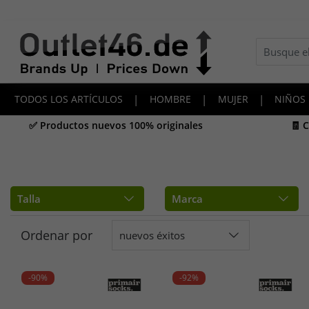
TODOS LOS ARTÍCULOS
|
HOMBRE
|
MUJER
|
NIÑOS
✅ Productos nuevos 100% originales
🧾 
Talla
Marca
Ordenar por
nuevos éxitos
-90%
-92%