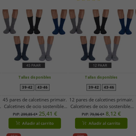
Tallas disponibles
Tallas disponibles
39-42
43-46
39-42
43-46
.
45 pares de calcetines primair.
12 pares de calcetines primair.
Calcetines de ocio sostenibles
Calcetines de ocio sostenibles
calcetines de algodón
25,41 €
calcetines de algodón
8,12 €
PVP:
299,85 €*
PVP:
79,96 €*
calcetines largos de punto
calcetines largos de punto
Añadir al carrito
Añadir al carrito
53200 negro/blanco/gris
53200 negro/blanco/gris
claro/gris oscuro
claro/gris oscuro