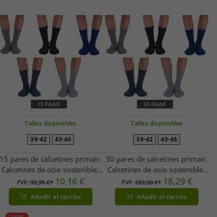
Tallas disponibles
Tallas disponibles
39-42
43-46
39-42
43-46
15 pares de calcetines primair.
30 pares de calcetines primair.
Calcetines de ocio sostenibles
Calcetines de ocio sostenibles
calcetines de algodón
10,16 €
calcetines de algodón
18,29 €
PVP:
99,95 €*
PVP:
199,90 €*
calcetines largos de punto
calcetines largos de punto
Añadir al carrito
Añadir al carrito
53200 negro/blanco/gris
53200 negro/blanco/gris
claro/gris oscuro
claro/gris oscuro