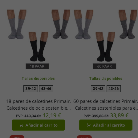
Tallas disponibles
Tallas disponibles
39-42
43-46
39-42
43-46
18 pares de calcetines Primair.
60 pares de calcetines Primair
Calcetines de ocio sostenibles,
Calcetines sostenibles para el
de algodón, largos, de punto
12,19 €
tiempo libre, calcetines de
33,89 €
PVP:
119,94 €*
PVP:
399,80 €*
(modelo 53200)
algodón, calcetines largos de
Añadir al carrito
Añadir al carrito
Negro/Blanco/Gris claro/Gris
punto 53200
oscuro
Negro/Blanco/Gris Claro/Gris