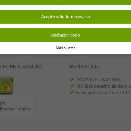
Añadir al carrito
Añadir al carrito
punto 53200-7000
punto 53200-7001
negro/blanco/gris claro/gris
negro/blanco/gris claro
Acepte sólo lo necesario
oscuro
compra
Rechazar todo
Tu dirección de correo el
 tu 7% de descuento extra
Más ajustes
E FORMA SEGURA
BENEFICIOS
COMPRA EN FACTURA
100 días derecho de devol
Envío gratis a partir de 49 €