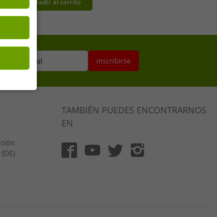
Añadir al carrito
punto 53200-7004 azul
real/azul oscuro/blanco
ectrónico aquí
inscribirse
TAMBIÉN PUEDES ENCONTRARNOS
EN
ución
 (DE)