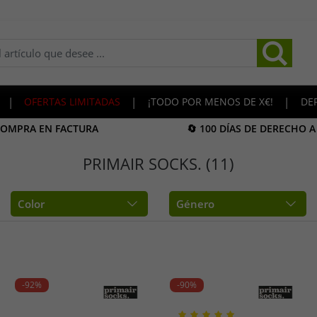
|
OFERTAS LIMITADAS
|
¡TODO POR MENOS DE X€!
|
DE
COMPRA EN FACTURA
🔄 100 DÍAS DE DERECHO 
PRIMAIR SOCKS. (11)
Color
Género
-92%
-90%