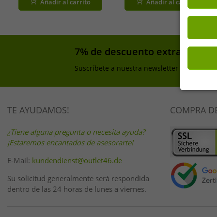
Añadir al carrito
Añadir al carrito
punto 53200 negro/blanco/gris
punto 53200-7003 gris
claro/gris oscuro
claro/gris oscuro
7% de descuento extra en tu 
Suscríbete a nuestra newsletter y consigue
TE AYUDAMOS!
COMPRA D
¿Tiene alguna pregunta o necesita ayuda?
¡Estaremos encantados de asesorarte!
E-Mail:
kundendienst@outlet46.de
Su solicitud generalmente será respondida
dentro de las 24 horas de lunes a viernes.