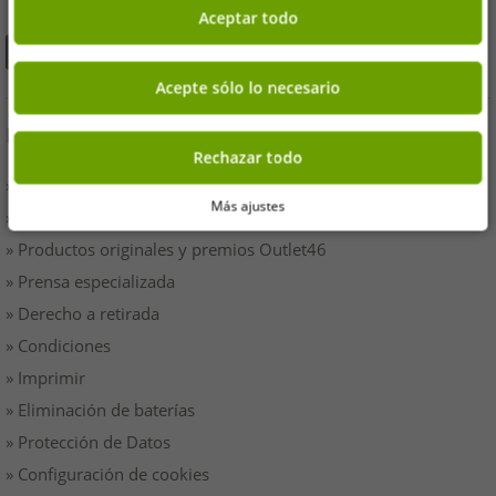
Aceptar todo
Acepte sólo lo necesario
INFORMACIÓN
Rechazar todo
» Empresas
Más ajustes
» Tus ventajas
» Productos originales y premios Outlet46
» Prensa especializada
» Derecho a retirada
» Condiciones
» Imprimir
» Eliminación de baterías
» Protección de Datos
» Configuración de cookies