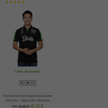
Tallas disponibles
S
M
L
Polo de hombre Stake Kick Sauber
Fórmula 1 2024, color vibrante.
Camiseta de verano de algodón,
8,12 €
PVP:
85,00 €*