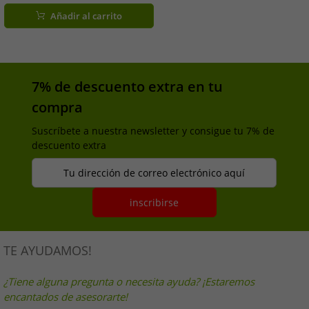
701232879 001, negro/verde.
Añadir al carrito
7% de descuento extra en tu
compra
Suscríbete a nuestra newsletter y consigue tu 7% de
descuento extra
Tu dirección de correo electrónico aquí
inscribirse
TE AYUDAMOS!
¿Tiene alguna pregunta o necesita ayuda? ¡Estaremos
encantados de asesorarte!