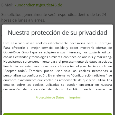
E-Mail:
kundendienst@outlet46.de
Su solicitud generalmente será respondida dentro de las 24
horas de lunes a viernes.
Nuestra protección de su privacidad
COMPRA DE FORMA SEGURA
Este sitio web utiliza cookies estrictamente necesarias para su entrega.
Para ofrecerle el mejor servicio posible y poder mostrarle ofertas de
Outlet46.de GmbH que se adapten a sus intereses, nos gustaría utilizar
cookies estándar y tecnologías similares con fines de análisis y marketing.
Necesitamos su consentimiento para el procesamiento de datos asociado.
Puede darnos esto para todas las cookies y tecnologías haciendo clic en
"Aceptar todo". También puede usar solo las cookies necesarias o
BENEFICIOS
personalizar su configuración. En el elemento "Configuración adicional" se
enumera exactamente qué cookie es responsable de qué y se utiliza. Los
detalles sobre las cookies utilizadas se pueden encontrar en nuestra
COMPRA EN FACTURA
declaración de protección de datos. También puede revocar su
100 días derecho de devolución
consentimiento allí en cualquier momento. Los datos de contacto se pueden
Envío gratis a partir de 49 € (DE)
Protección de Datos
imprimir
encontrar en la impresión.
TAMBIÉN PUEDES ENCONTRARNOS EN