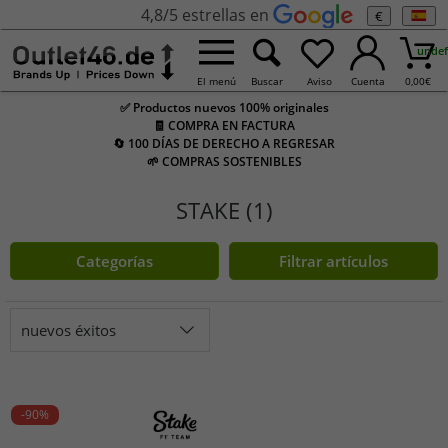
4,8/5 estrellas en
€
undef
El menú
Buscar
Aviso
Cuenta
0,00
€
✅ Productos nuevos 100% originales
🧾 COMPRA EN FACTURA
🔄 100 DÍAS DE DERECHO A REGRESAR
🌱 COMPRAS SOSTENIBLES
STAKE (1)
Categorías
Filtrar artículos
nuevos éxitos
-90%