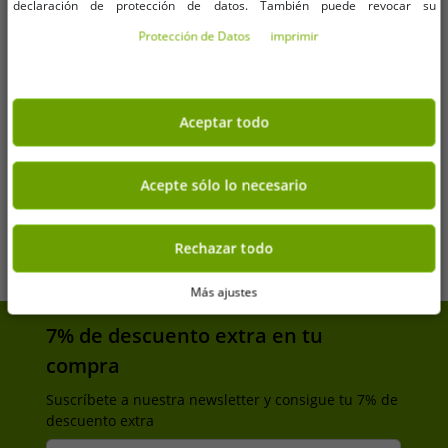
declaración de protección de datos. También puede revocar su
consentimiento allí en cualquier momento. Los datos de contacto se pueden
Protección de Datos
imprimir
encontrar en la impresión.
Tallas disponibles
Tallas disponibles
L
XL
L
Aceptar todo
Pack de 2 calzoncillos tipo bóxer
Pack de 2 calzoncillos tipo bóxer
Acepte sólo lo necesario
para hombre Kappa con letras y
para hombre Kappa con letras de
logotipo de la marca 351K1JW ADK
la marca y logo 351K1JW ADO
4,06 €
6,09 €
PVP:
24,95 €*
PVP:
24,95 €*
gris oscuro/gris claro/rojo
negro/lima
Añadir al carrito
Añadir al carrito
Rechazar todo
Más ajustes
7% de descuento extra en tu
compra
Suscríbete a nuestra newsletter y consigue tu 7% de
descuento extra