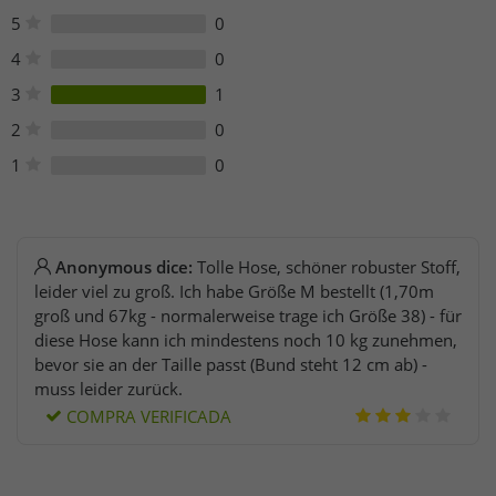
https://www.nike.com/de/help/#contact
5
0
4
0
3
1
2
0
1
0
Anonymous dice:
Tolle Hose, schöner robuster Stoff,
leider viel zu groß. Ich habe Größe M bestellt (1,70m
groß und 67kg - normalerweise trage ich Größe 38) - für
diese Hose kann ich mindestens noch 10 kg zunehmen,
bevor sie an der Taille passt (Bund steht 12 cm ab) -
muss leider zurück.
COMPRA VERIFICADA