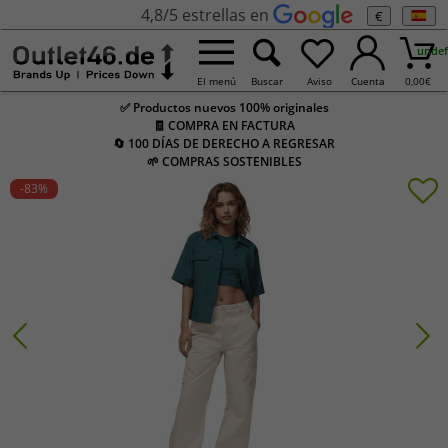
4,8/5 estrellas en
€
undef
El menú
Buscar
Aviso
Cuenta
0,00
€
✅ Productos nuevos 100% originales
🧾 COMPRA EN FACTURA
🔄 100 DÍAS DE DERECHO A REGRESAR
🌱 COMPRAS SOSTENIBLES
-83
%