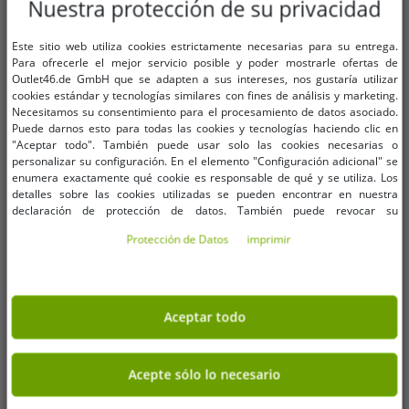
Nuestra protección de su privacidad
XS
S
M
L
XS
S
M
L
Este sitio web utiliza cookies estrictamente necesarias para su entrega.
Para ofrecerle el mejor servicio posible y poder mostrarle ofertas de
Pantalones cargo de mujer NIKE,
Pantalones cargo adidas para
Outlet46.de GmbH que se adapten a sus intereses, nos gustaría utilizar
modernos y tejidos, con bolsillos
mujer, pantalones casuales con
cookies estándar y tecnologías similares con fines de análisis y marketing.
de parche. Pantalones casuales en
bolsillos de parche, corte holgado
16,26 €
16,26 €
Necesitamos su consentimiento para el procesamiento de datos asociado.
PVP:
84,99 €*
PVP:
74,99 €*
gris claro o beige.
JF6531 Beige
Puede darnos esto para todas las cookies y tecnologías haciendo clic en
Añadir al carrito
Añadir al carrito
"Aceptar todo". También puede usar solo las cookies necesarias o
personalizar su configuración. En el elemento "Configuración adicional" se
-81%
-94%
enumera exactamente qué cookie es responsable de qué y se utiliza. Los
detalles sobre las cookies utilizadas se pueden encontrar en nuestra
declaración de protección de datos. También puede revocar su
consentimiento allí en cualquier momento. Los datos de contacto se pueden
Protección de Datos
imprimir
encontrar en la impresión.
Aceptar todo
Acepte sólo lo necesario