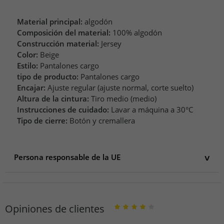
Material principal:
algodón
Composición del material:
100% algodón
Construcción material:
Jersey
Color:
Beige
Estilo:
Pantalones cargo
tipo de producto:
Pantalones cargo
Encajar:
Ajuste regular (ajuste normal, corte suelto)
Altura de la cintura:
Tiro medio (medio)
Instrucciones de cuidado:
Lavar a máquina a 30°C
Tipo de cierre:
Botón y cremallera
Persona responsable de la UE
Persona responsable de la UE
Nike BV
Colosseum 1
Opiniones de clientes
1213 Hilversum
Niederlande