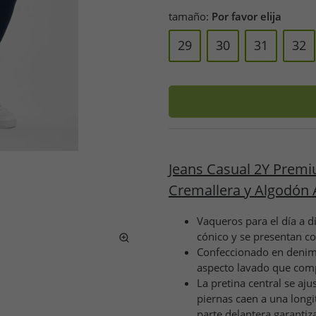
tamaño:
Por favor elija
29
30
31
32
Jeans Casual 2Y Premi
Cremallera y Algodón 
Vaqueros para el día a d
cónico y se presentan c
Confeccionado en denim 
aspecto lavado que comp
La pretina central se aj
piernas caen a una longi
parte delantera garantiz