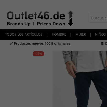
TODOS LOS ARTÍCULOS
|
HOMBRE
|
MUJER
|
NIÑOS
✅ Productos nuevos 100% originales
🧾 
-75
%