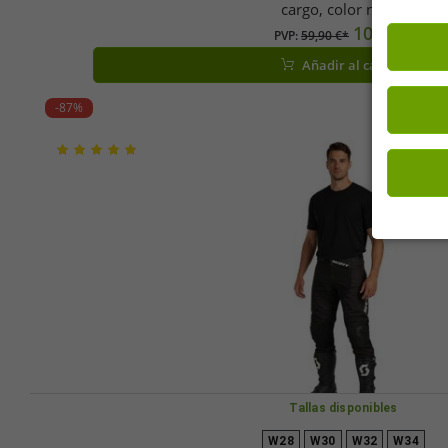
cargo, color negro
10,16 €
PVP:
59,90 €*
Añadir al carrito
-87%
Tallas disponibles
W28
W30
W32
W34