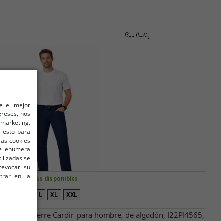
O
le el mejor
ereses, nos
marketing.
 esto para
las cookies
 se enumera
tilizadas se
revocar su
trar en la
Tallas disponibles
M
L
XL
XXL
s chinos Pierre Cardin para hombre, de algodón, I22PI4565,