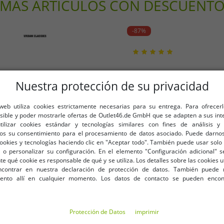
MÁS ARTÍCULOS CON DESCUENT
Hollefeldstraße 16
48282 Emsdetten
Deutschland
-87%
info@2y-studios.com
Nuestra protección de su privacidad
 web utiliza cookies estrictamente necesarias para su entrega. Para ofrecer
osible y poder mostrarle ofertas de Outlet46.de GmbH que se adapten a sus int
utilizar cookies estándar y tecnologías similares con fines de análisis y 
os su consentimiento para el procesamiento de datos asociado. Puede darnos
cookies y tecnologías haciendo clic en "Aceptar todo". También puede usar solo 
 o personalizar su configuración. En el elemento "Configuración adicional"
 qué cookie es responsable de qué y se utiliza. Los detalles sobre las cookies u
contrar en nuestra declaración de protección de datos. También puede 
iento allí en cualquier momento. Los datos de contacto se pueden encon
5XL
Protección de Datos
imprimir
 cintura elástica y bolsillos
Elegantes pantalones vaquero