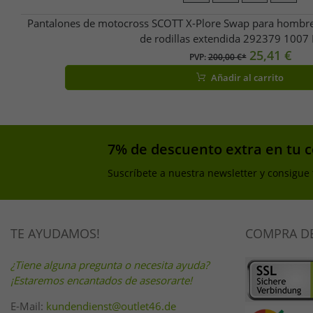
Pantalones de motocross SCOTT X-Plore Swap para hombre,
de rodillas extendida 292379 1007
25,41 €
PVP:
200,00 €*
Añadir al carrito
7% de descuento extra en tu 
Suscríbete a nuestra newsletter y consigue
TE AYUDAMOS!
COMPRA D
¿Tiene alguna pregunta o necesita ayuda?
¡Estaremos encantados de asesorarte!
E-Mail:
kundendienst@outlet46.de