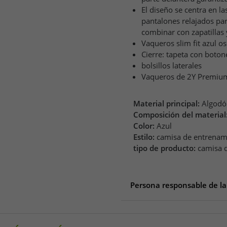
El diseño se centra en la
pantalones relajados par
combinar con zapatillas
Vaqueros slim fit azul o
Cierre: tapeta con boton
bolsillos laterales
Vaqueros de 2Y Premium
Material principal:
Algodó
Composición del material
Color:
Azul
Estilo:
camisa de entrenam
tipo de producto:
camisa 
Persona responsable de la
Persona responsable de la 
2Y Premium GmbH