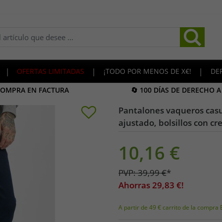
|
OFERTAS LIMITADAS
|
¡TODO POR MENOS DE X€!
|
DE
COMPRA EN FACTURA
🔄 100 DÍAS DE DERECHO 
Pantalones vaqueros casu
ajustado, bolsillos con cr
10,16
€
PVP:
39,99
€
*
Ahorras
29,83
€!
A partir de 49 € carrito de la compra 