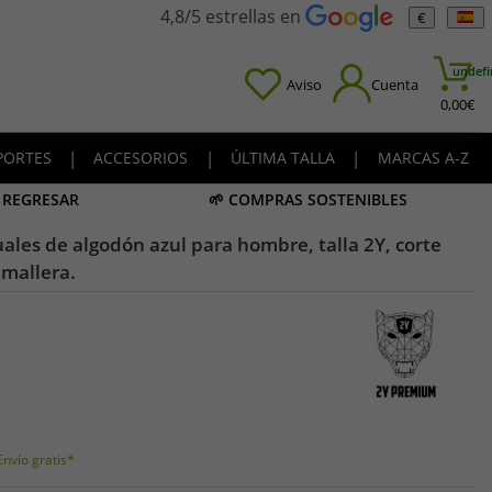
4,8/5 estrellas en
€
undefi
Aviso
Cuenta
0,00
€
PORTES
|
ACCESORIOS
|
ÚLTIMA TALLA
|
MARCAS A-Z
A REGRESAR
🌱 COMPRAS SOSTENIBLES
ales de algodón azul para hombre, talla 2Y, corte
emallera.
Envío gratis*