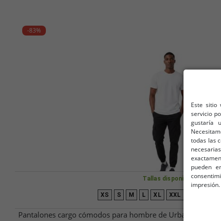
-83%
Este sitio
servicio p
gustaría 
Necesitam
todas las 
necesarias
exactamente
pueden en
consentim
Tallas disponibles
impresión.
XS
S
M
L
XL
XXL
3XL
4XL
Pantalones cargo cómodos para hombre de Urban Classics con