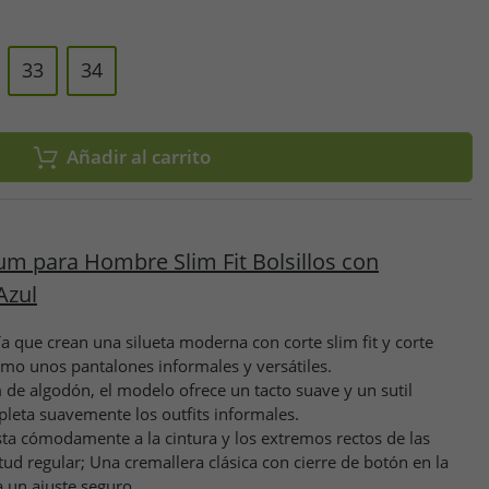
33
34
Añadir al carrito
um para Hombre Slim Fit Bolsillos con
Azul
ía que crean una silueta moderna con corte slim fit y corte
omo unos pantalones informales y versátiles.
de algodón, el modelo ofrece un tacto suave y un sutil
leta suavemente los outfits informales.
usta cómodamente a la cintura y los extremos rectos de las
tud regular; Una cremallera clásica con cierre de botón en la
a un ajuste seguro.