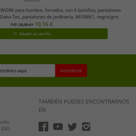
WORK para hombre, forrados, con 6 bolsillos, pantalones
n Oeko-Tex, pantalones de jardinería, 8659861, negro/gris
10,16 €
PVP:
29,99 €*
Añadir al carrito
ectrónico aquí
inscribirse
TAMBIÉN PUEDES ENCONTRARNOS
EN
ución
 (DE)