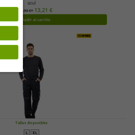
azul
13,21 €
PVP:
99,99 €*
Añadir al carrito
Tallas disponibles
L
XL