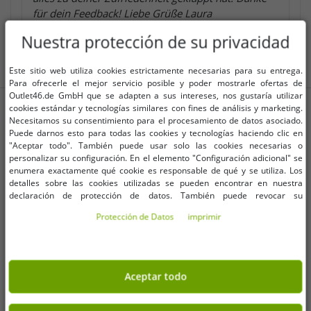
für dein Feedback! Liebe Grüße Laura
Nuestra protección de su privacidad
Este sitio web utiliza cookies estrictamente necesarias para su entrega.
Para ofrecerle el mejor servicio posible y poder mostrarle ofertas de
Outlet46.de GmbH que se adapten a sus intereses, nos gustaría utilizar
MÁS ARTÍCULOS CON DESCUENTO
cookies estándar y tecnologías similares con fines de análisis y marketing.
Necesitamos su consentimiento para el procesamiento de datos asociado.
Puede darnos esto para todas las cookies y tecnologías haciendo clic en
-93%
-94%
"Aceptar todo". También puede usar solo las cookies necesarias o
personalizar su configuración. En el elemento "Configuración adicional" se
enumera exactamente qué cookie es responsable de qué y se utiliza. Los
detalles sobre las cookies utilizadas se pueden encontrar en nuestra
declaración de protección de datos. También puede revocar su
consentimiento allí en cualquier momento. Los datos de contacto se pueden
Protección de Datos
imprimir
encontrar en la impresión.
Aceptar todo