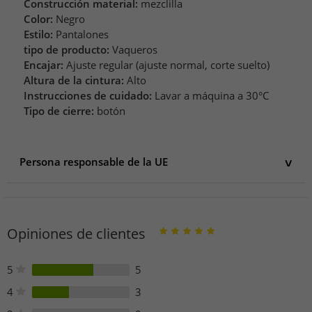
Construcción material:
mezclilla
Color:
Negro
Estilo:
Pantalones
tipo de producto:
Vaqueros
Encajar:
Ajuste regular (ajuste normal, corte suelto)
Altura de la cintura:
Alto
Instrucciones de cuidado:
Lavar a máquina a 30°C
Tipo de cierre:
botón
Persona responsable de la UE
Persona responsable de la UE
AproductZ GmbH
Werner-Otto-Straße 1-7
Opiniones de clientes
22179 Hamburg
Deutschland
customer-service@aproductz.com
5
5
4
3