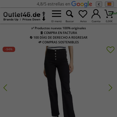
4,8/5 estrellas en
€
undef
El menú
Buscar
Aviso
Cuenta
0,00
€
✅ Productos nuevos 100% originales
🧾 COMPRA EN FACTURA
🔄 100 DÍAS DE DERECHO A REGRESAR
🌱 COMPRAS SOSTENIBLES
-94
%