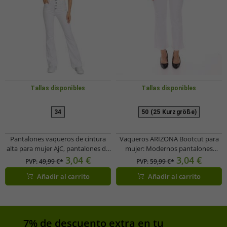
Tallas disponibles
Tallas disponibles
34
50 (25 Kurzgröße)
Pantalones vaqueros de cintura
Vaqueros ARIZONA Bootcut para
alta para mujer AjC, pantalones de
mujer: Modernos pantalones
algodón con corte acampanado y
vaqueros de cintura alta con 5
3,04 €
3,04 €
PVP:
49,99 €*
PVP:
59,99 €*
detalles de botones, color blanco
bolsillos, 205716 Blanco
Añadir al carrito
Añadir al carrito
55820553
7% de descuento extra en tu