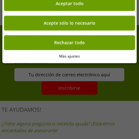
100, en negro o blanco
sonrientes. Calcetines para el día a
Aceptar todo
Añadir al carrito
Añadir al carrito
día en caja de regalo
(Amarillo/Negro/Azul o
Negro/Rosa/Blanco)
Acepte sólo lo necesario
7% de descuento extra en tu
Rechazar todo
compra
Suscríbete a nuestra newsletter y consigue tu 7% de
Más ajustes
descuento extra
Tu dirección de correo electrónico aquí
inscribirse
TE AYUDAMOS!
¿Tiene alguna pregunta o necesita ayuda? ¡Estaremos
encantados de asesorarte!