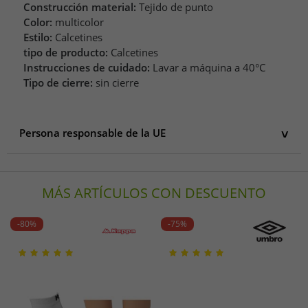
Construcción material:
Tejido de punto
Color:
multicolor
Estilo:
Calcetines
tipo de producto:
Calcetines
Instrucciones de cuidado:
Lavar a máquina a 40°C
Tipo de cierre:
sin cierre
Persona responsable de la UE
Persona responsable de la UE
Happy Socks AB
MÁS ARTÍCULOS CON DESCUENTO
Karlavägen 108
115 26 Stockholm
Schweden
-80%
-75%
info@happysocks.com