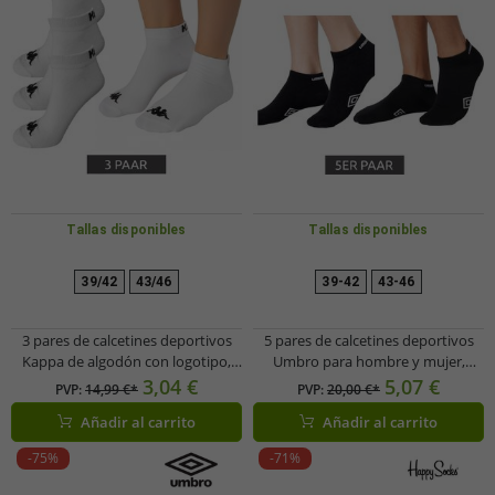
Tallas disponibles
Tallas disponibles
39/42
43/46
39-42
43-46
3 pares de calcetines deportivos
5 pares de calcetines deportivos
Kappa de algodón con logotipo,
Umbro para hombre y mujer,
38937 blanco
calcetines deportivos, con
3,04 €
5,07 €
PVP:
14,99 €*
PVP:
20,00 €*
certificación Oeko-Tex Standard
Añadir al carrito
Añadir al carrito
100, negros.
-75%
-71%