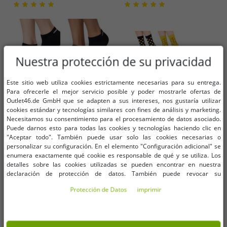
Nuestra protección de su privacidad
Este sitio web utiliza cookies estrictamente necesarias para su entrega.
Para ofrecerle el mejor servicio posible y poder mostrarle ofertas de
Outlet46.de GmbH que se adapten a sus intereses, nos gustaría utilizar
cookies estándar y tecnologías similares con fines de análisis y marketing.
Necesitamos su consentimiento para el procesamiento de datos asociado.
Puede darnos esto para todas las cookies y tecnologías haciendo clic en
"Aceptar todo". También puede usar solo las cookies necesarias o
personalizar su configuración. En el elemento "Configuración adicional" se
Tallas disponibles
Tallas disponibles
enumera exactamente qué cookie es responsable de qué y se utiliza. Los
detalles sobre las cookies utilizadas se pueden encontrar en nuestra
declaración de protección de datos. También puede revocar su
39-42
43-46
36-40
41-46
consentimiento allí en cualquier momento. Los datos de contacto se pueden
Protección de Datos
imprimir
encontrar en la impresión.
5 pares de calcetines deportivos
Pack de 3 pares de calcetines
Umbro para hombre y mujer, con
unisex de algodón Happy Socks
certificación Oeko-Tex Standard
con estampado de caritas
5,07 €
10,16 €
PVP:
20,00 €*
PVP:
35,00 €*