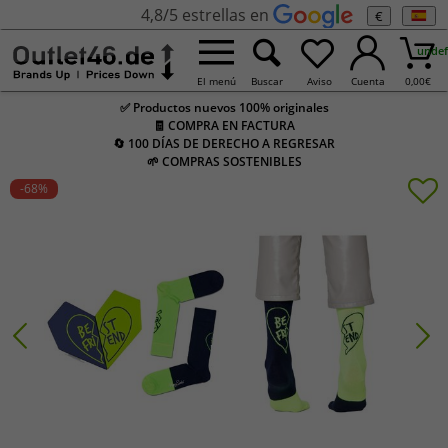
4,8/5 estrellas en
€
undef
El menú
Buscar
Aviso
Cuenta
0,00
€
✅ Productos nuevos 100% originales
🧾 COMPRA EN FACTURA
🔄 100 DÍAS DE DERECHO A REGRESAR
🌱 COMPRAS SOSTENIBLES
-68
%