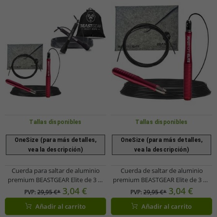
Tallas disponibles
Tallas disponibles
OneSize (para más detalles,
OneSize (para más detalles,
vea la descripción)
vea la descripción)
Cuerda para saltar de aluminio
Cuerda de saltar de aluminio
premium BEASTGEAR Elite de 3 m
premium BEASTGEAR Elite de 3 m,
para fitness de velocidad o cuerda
cuerda de saltar de velocidad para
3,04 €
3,04 €
PVP:
29,95 €*
PVP:
29,95 €*
para saltar de 2,8 m de acero para
fitness avanzado, boxeo, MMA,
Añadir al carrito
Añadir al carrito
fitness, boxeo, MMA, HIIT,
HIIT, entrenamiento de fuerza y ​​
entrenamiento de fuerza, color
entrenamiento de saltos dobles,