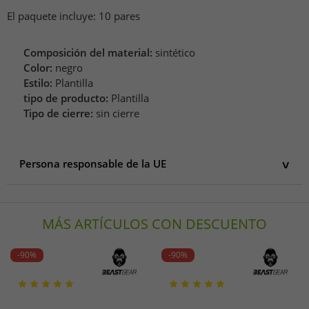
El paquete incluye: 10 pares
Composición del material:
sintético
Color:
negro
Estilo:
Plantilla
tipo de producto:
Plantilla
Tipo de cierre:
sin cierre
Persona responsable de la UE
Persona responsable de la UE
Sole Sisters
MÁS ARTÍCULOS CON DESCUENTO
Braunweg 2
2600 Berchem
Belgien
-90%
-90%
info@solesisters.de