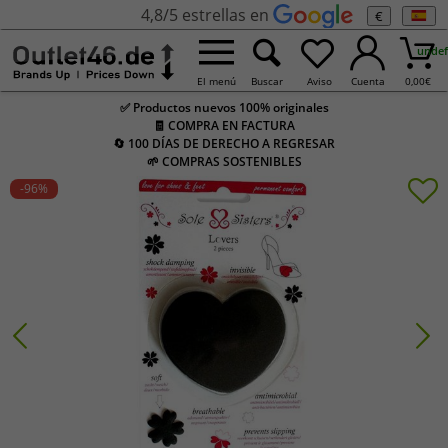
4,8/5 estrellas en
€
undef
El menú
Buscar
Aviso
Cuenta
0,00
€
✅ Productos nuevos 100% originales
🧾 COMPRA EN FACTURA
🔄 100 DÍAS DE DERECHO A REGRESAR
🌱 COMPRAS SOSTENIBLES
-96
%