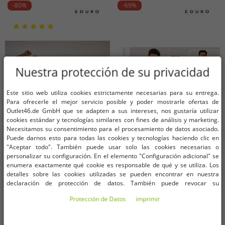
-80%
-69%
rojo/negro o negro
color rojo y negro
Nuestra protección de su privacidad
Este sitio web utiliza cookies estrictamente necesarias para su entrega.
Para ofrecerle el mejor servicio posible y poder mostrarle ofertas de
Outlet46.de GmbH que se adapten a sus intereses, nos gustaría utilizar
cookies estándar y tecnologías similares con fines de análisis y marketing.
Necesitamos su consentimiento para el procesamiento de datos asociado.
Puede darnos esto para todas las cookies y tecnologías haciendo clic en
"Aceptar todo". También puede usar solo las cookies necesarias o
personalizar su configuración. En el elemento "Configuración adicional" se
enumera exactamente qué cookie es responsable de qué y se utiliza. Los
Tallas disponibles
Tallas disponibles
detalles sobre las cookies utilizadas se pueden encontrar en nuestra
declaración de protección de datos. También puede revocar su
OneSize (para más detalles,
OneSize (para más detalles,
consentimiento allí en cualquier momento. Los datos de contacto se pueden
Protección de Datos
imprimir
vea la descripción)
vea la descripción)
encontrar en la impresión.
Aro de hula-hula EDURO - Equipo
Entrenador de brazos y piernas