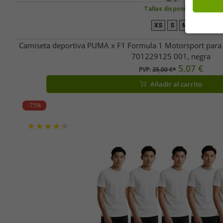
Tallas disponibles
XS
S
M
Camiseta deportiva PUMA x F1 Formula 1 Motorsport para m
701229125 001, negra
5,07 €
PVP:
35,00 €*
Añadir al carrito
-75%