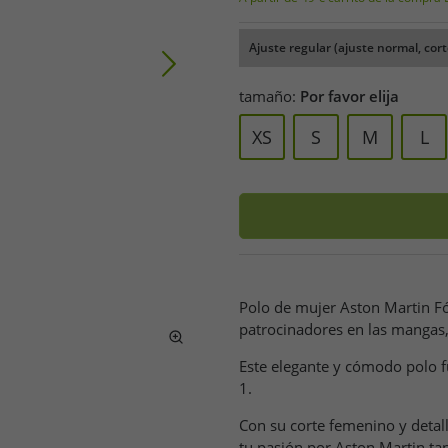
Ajuste regular (ajuste normal, cort
tamaño:
Por favor elija
XS
S
M
L
Polo de mujer Aston Martin Fó
patrocinadores en las manga
Este elegante y cómodo polo f
1.
Con su corte femenino y detall
tu pasión por Aston Martin tan