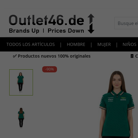
TODOS LOS ARTÍCULOS
|
HOMBRE
|
MUJER
|
NIÑOS
✅ Productos nuevos 100% originales
🧾 
-90
%