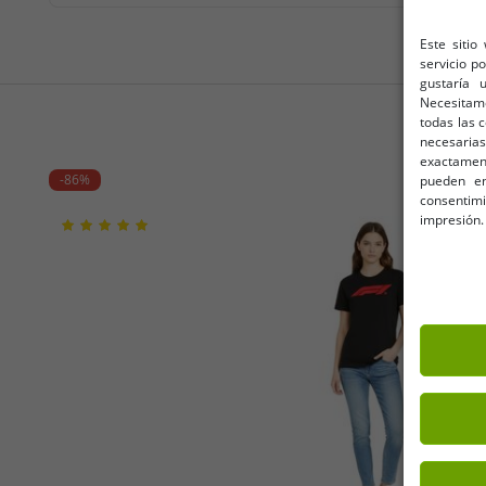
Este sitio
servicio p
gustaría 
Necesitam
todas las 
necesarias
exactamente
-86%
pueden en
consentim
impresión.