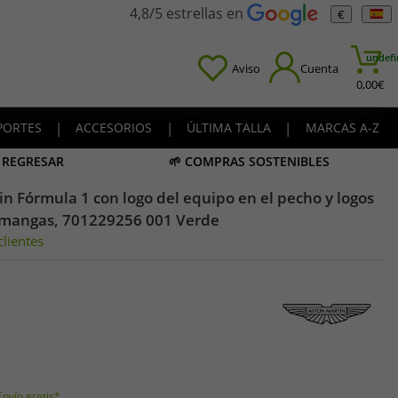
4,8/5 estrellas en
€
undefi
Aviso
Cuenta
0,00
€
PORTES
|
ACCESORIOS
|
ÚLTIMA TALLA
|
MARCAS A-Z
A REGRESAR
🌱 COMPRAS SOSTENIBLES
n Fórmula 1 con logo del equipo en el pecho y logos
s mangas, 701229256 001 Verde
lientes
Envío gratis*