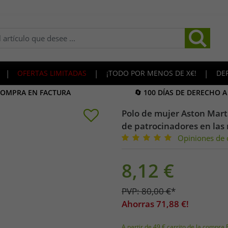
|
OFERTAS LIMITADAS
|
¡TODO POR MENOS DE X€!
|
DE
COMPRA EN FACTURA
🔄 100 DÍAS DE DERECHO 
Polo de mujer Aston Marti
de patrocinadores en la
Opiniones de c
8,12
€
PVP:
80,00
€
*
Ahorras
71,88
€!
A partir de 49 € carrito de la compra 