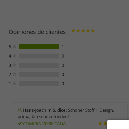
Opiniones de clientes
5
1
4
0
3
0
2
0
1
0
Hans-Joachim S. dice:
Schöner Stoff + Design,
prima, bin sehr zufrieden!
COMPRA VERIFICADA