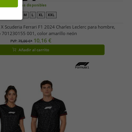
Tallas disponibles
XS
S
M
L
XL
XXL
 Scuderia Ferrari F1 2024 Charles Leclerc para hombre,
 701230155 001, color amarillo neón
10,16 €
PVP:
75,00 €*
Añadir al carrito