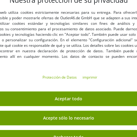
Nuestra protección de su privacidad
 web utiliza cookies estrictamente necesarias para su entrega. Para ofrecer
osible y poder mostrarle ofertas de Outlet46.de GmbH que se adapten a sus int
utilizar cookies estándar y tecnologías similares con fines de análisis y 
os su consentimiento para el procesamiento de datos asociado. Puede darnos
MÁS ARTÍCULOS CON DESCUENT
cookies y tecnologías haciendo clic en "Aceptar todo". También puede usar solo 
 o personalizar su configuración. En el elemento "Configuración adicional"
 qué cookie es responsable de qué y se utiliza. Los detalles sobre las cookies u
-86%
contrar en nuestra declaración de protección de datos. También puede 
iento allí en cualquier momento. Los datos de contacto se pueden encon
Protección de Datos
imprimir
Aceptar todo
Acepte sólo lo necesario