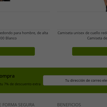
redondo para hombre, de alta
Camiseta unisex de cuello re
100 Blanco
Camiseta de
compra
Tu dirección de correo el
 tu 7% de descuento extra
E FORMA SEGURA
BENEFICIOS