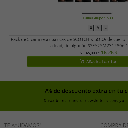
Tallas disponibles
S
M
L
Pack de 5 camisetas básicas de SCOTCH & SODA de cuello 
calidad, de algodón SSFA25M2312806 
16,26 €
PVP:
65,00 €*
Añadir al carrito
7% de descuento extra en tu 
Suscríbete a nuestra newsletter y consigue
TE AYUDAMOS!
COMPRA D