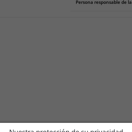
Persona responsable de la
Persona responsable de la 
Dadford Road
NN12 8TJ Silverstone
United Kingdom