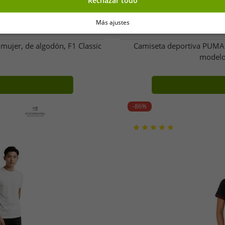
Rechazar todo
Más ajustes
ujer, de algodón, F1 Classic
Camiseta deportiva PUMA X
modelo
-86%