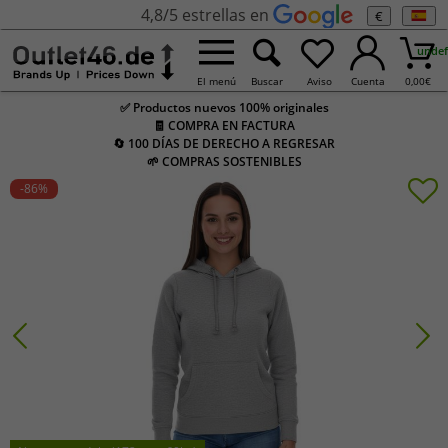
4,8/5 estrellas en
€
undef
El menú
Buscar
Aviso
Cuenta
0,00
€
✅ Productos nuevos 100% originales
🧾 COMPRA EN FACTURA
🔄 100 DÍAS DE DERECHO A REGRESAR
🌱 COMPRAS SOSTENIBLES
-86
%