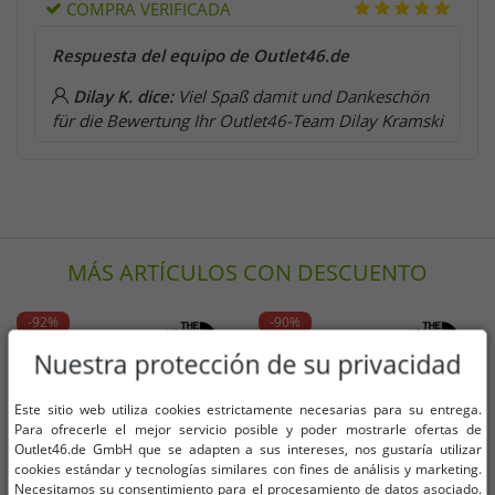
COMPRA VERIFICADA
Respuesta del equipo de Outlet46.de
Dilay K. dice:
Viel Spaß damit und Dankeschön
für die Bewertung Ihr Outlet46-Team Dilay Kramski
MÁS ARTÍCULOS CON DESCUENTO
-92%
-90%
Nuestra protección de su privacidad
Este sitio web utiliza cookies estrictamente necesarias para su entrega.
Para ofrecerle el mejor servicio posible y poder mostrarle ofertas de
Outlet46.de GmbH que se adapten a sus intereses, nos gustaría utilizar
cookies estándar y tecnologías similares con fines de análisis y marketing.
Necesitamos su consentimiento para el procesamiento de datos asociado.