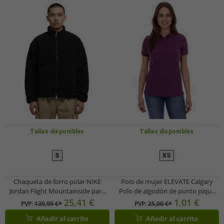
Tallas disponibles
Tallas disponibles
S
XS
Chaqueta de forro polar NIKE
Polo de mujer ELEVATE Calgary
Jordan Flight Mountainside para
Polo de algodón de punto piqué
hombre con cuello alto, chaqueta
de 200 g/m² 3808138 Morado
25,41 €
1,01 €
PVP:
139,99 €*
PVP:
25,00 €*
de piel sintética, chaqueta de
Añadir al carrito
Añadir al carrito
transición FV7448-010 negra