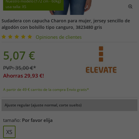
Nuestro modelo (172 cm - 60kg)
usa talla: XS
Sudadera con capucha Charon para mujer, jersey sencillo de
algodón con bolsillo tipo canguro, 3823480 gris
Opiniones de clientes
5,07
€
PVP:
35,00
€
*
Ahorras
29,93
€!
A partir de 49 € carrito de la compra Envío gratis*
Ajuste regular (ajuste normal, corte suelto)
tamaño:
Por favor elija
XS