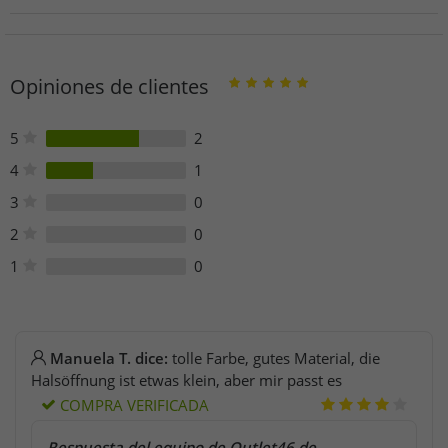
Persona responsable de la UE
Elevate Clothing GmbH
Kleiststraße 9-12
Opiniones de clientes
10787 Berlin
Deutschland
bestellung@elevateclo.com
5
2
4
1
3
0
2
0
1
0
Manuela T. dice:
tolle Farbe, gutes Material, die
Halsöffnung ist etwas klein, aber mir passt es
COMPRA VERIFICADA
Respuesta del equipo de Outlet46.de