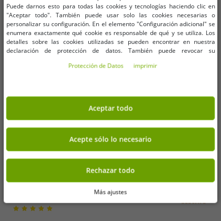
Puede darnos esto para todas las cookies y tecnologías haciendo clic en
"Aceptar todo". También puede usar solo las cookies necesarias o
personalizar su configuración. En el elemento "Configuración adicional" se
enumera exactamente qué cookie es responsable de qué y se utiliza. Los
detalles sobre las cookies utilizadas se pueden encontrar en nuestra
declaración de protección de datos. También puede revocar su
consentimiento allí en cualquier momento. Los datos de contacto se pueden
Protección de Datos
imprimir
encontrar en la impresión.
Tallas disponibles
Tallas disponibles
Aceptar todo
S
S
Pack de 2 pantalones cortos
THE NORTH FACE Mountain
Acepte sólo lo necesario
polares para hombre THE NORTH
Athletics Pantalón corto polar para
FACE Mountain Athletics, pantalón
hombre, pantalón deportivo de
10,16 €
6,09 €
PVP:
119,98 €*
PVP:
59,99 €*
deportivo de verano con bolsillos
verano con bolsillos laterales
Rechazar todo
Añadir al carrito
Añadir al carrito
laterales, NF0A82300EA1 azul
NF0A82300EA1 azul
-82%
-96%
Más ajustes