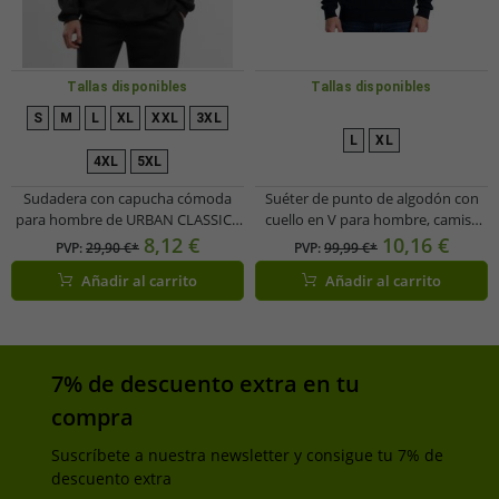
Tallas disponibles
Tallas disponibles
S
M
L
XL
XXL
3XL
L
XL
4XL
5XL
Sudadera con capucha cómoda
Suéter de punto de algodón con
para hombre de URBAN CLASSICS
cuello en V para hombre, camisa
con puños y capucha acanalados,
de manga larga HACKETT LONDON
8,12 €
10,16 €
PVP:
29,90 €*
PVP:
99,99 €*
confeccionada en algodón, color
GOLF HMX500F, color negro
Añadir al carrito
Añadir al carrito
negro.
7% de descuento extra en tu
compra
Suscríbete a nuestra newsletter y consigue tu 7% de
descuento extra