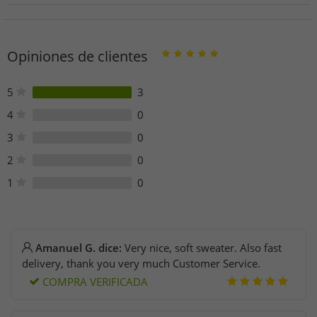
Persona responsable de la UE
Servus Handels- und Verlags-Gesellschaft m.b.H.
Gewerbezone 16
Opiniones de clientes
6404 Polling in Tirol
Österreich
product@shvg.info
5
3
4
0
3
0
2
0
1
0
Amanuel G. dice:
Very nice, soft sweater. Also fast
delivery, thank you very much Customer Service.
COMPRA VERIFICADA