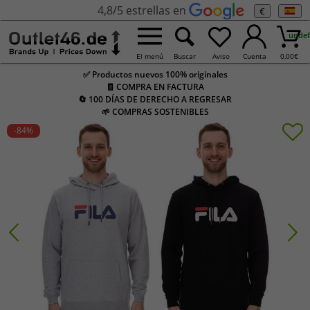
4,8/5 estrellas en
€
undef
El menú
Buscar
Aviso
Cuenta
0,00
€
✅ Productos nuevos 100% originales
🧾 COMPRA EN FACTURA
🔄 100 DÍAS DE DERECHO A REGRESAR
🌱 COMPRAS SOSTENIBLES
-84
%