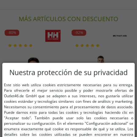
MÁS ARTÍCULOS CON DESCUENTO
-80%
-92%
Nuestra protección de su privacidad
Este sitio web utiliza cookies estrictamente necesarias para su entrega.
Para ofrecerle el mejor servicio posible y poder mostrarle ofertas de
Outlet46.de GmbH que se adapten a sus intereses, nos gustaría utilizar
cookies estándar y tecnologías similares con fines de análisis y marketing.
Necesitamos su consentimiento para el procesamiento de datos asociado.
Puede darnos esto para todas las cookies y tecnologías haciendo clic en
"Aceptar todo". También puede usar solo las cookies necesarias o
personalizar su configuración. En el elemento "Configuración adicional" se
enumera exactamente qué cookie es responsable de qué y se utiliza. Los
Tallas disponibles
Tallas disponibles
detalles sobre las cookies utilizadas se pueden encontrar en nuestra