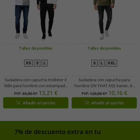
Tallas disponibles
Tallas disponibles
XS
S
L
S
L
XXL
Sudadera con capucha Hollister X
Sudadera con capucha para
NBA para hombre con estampado
hombre ON THAT ASS Xavier, de
del logotipo del equipo, jersey de
algodón, con bolsillo tipo canguro
13,21 €
10,16 €
PVP:
65,00 €*
PVP:
120,00 €*
algodón 322-221-1590, con los New
y forro polar, color verde oliva
Añadir al carrito
Añadir al carrito
York Knicks en gris/blanco o los
Dallas Mavericks en blanco/negro.
7% de descuento extra en tu