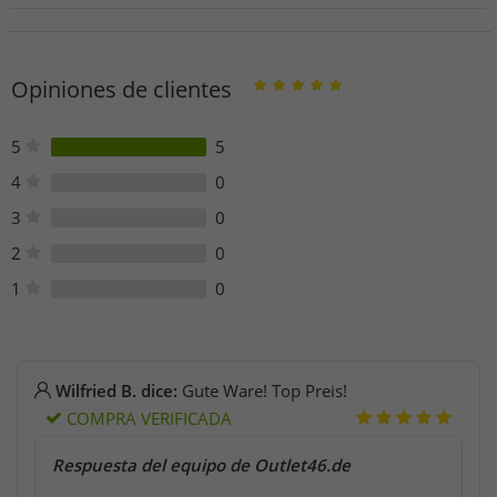
Persona responsable de la UE
Helly Hansen Distributie
Holtumnoordweg 77
Opiniones de clientes
6121 RE Born
Niederlande
compliance@hellyhansen.com
5
5
Teléfono: +31 46 744 0214
4
0
3
0
2
0
1
0
Wilfried B. dice:
Gute Ware! Top Preis!
COMPRA VERIFICADA
Respuesta del equipo de Outlet46.de