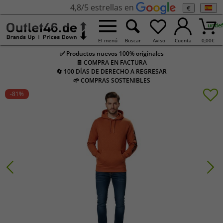
4,8/5 estrellas en
€
undef
El menú
Buscar
Aviso
Cuenta
0,00
€
✅ Productos nuevos 100% originales
🧾 COMPRA EN FACTURA
🔄 100 DÍAS DE DERECHO A REGRESAR
🌱 COMPRAS SOSTENIBLES
-81
%