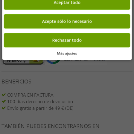
E-Mail:
kundendienst@outlet46.de
Aceptar todo
Su solicitud generalmente será respondida dentro de las 24
horas de lunes a viernes.
Acepte sólo lo necesario
COMPRA DE FORMA SEGURA
Rechazar todo
Más ajustes
BENEFICIOS
COMPRA EN FACTURA
100 días derecho de devolución
Envío gratis a partir de 49 € (DE)
TAMBIÉN PUEDES ENCONTRARNOS EN