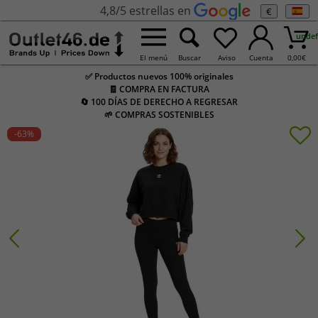
4,8/5 estrellas en
€
undef
El menú
Buscar
Aviso
Cuenta
0,00
€
✅ Productos nuevos 100% originales
🧾 COMPRA EN FACTURA
🔄 100 DÍAS DE DERECHO A REGRESAR
🌱 COMPRAS SOSTENIBLES
-63
%