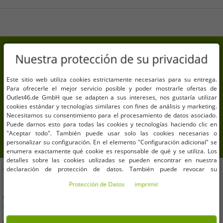
Persona responsable de la UE
adidas AG
Adi-Dassler-Straße 1
91074 Herzogenaurach
Deutschland
7% de descuento extra en tu
serviceinfo@onlineshop.adidas.com
Nuestra protección de su privacidad
compra
Este sitio web utiliza cookies estrictamente necesarias para su entrega.
Suscríbete a nuestra newsletter y consigue tu 7% de
Para ofrecerle el mejor servicio posible y poder mostrarle ofertas de
descuento extra
Outlet46.de GmbH que se adapten a sus intereses, nos gustaría utilizar
cookies estándar y tecnologías similares con fines de análisis y marketing.
Necesitamos su consentimiento para el procesamiento de datos asociado.
Tu dirección de correo electrónico aquí
Puede darnos esto para todas las cookies y tecnologías haciendo clic en
"Aceptar todo". También puede usar solo las cookies necesarias o
inscribirse
personalizar su configuración. En el elemento "Configuración adicional" se
enumera exactamente qué cookie es responsable de qué y se utiliza. Los
detalles sobre las cookies utilizadas se pueden encontrar en nuestra
declaración de protección de datos. También puede revocar su
TE AYUDAMOS!
consentimiento allí en cualquier momento. Los datos de contacto se pueden
Protección de Datos
imprimir
encontrar en la impresión.
¿Tiene alguna pregunta o necesita ayuda? ¡Estaremos
encantados de asesorarte!