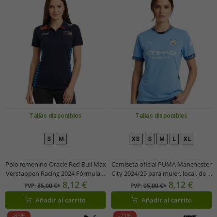
Tallas disponibles
Tallas disponibles
S
M
XS
S
M
L
XL
Polo femenino Oracle Red Bull Max
Camiseta oficial PUMA Manchester
Verstappen Racing 2024 Fórmula 1
City 2024/25 para mujer, local, de la
F1 con logotipos de
Premier League, sostenible,
8,12 €
8,12 €
PVP:
85,00 €*
PVP:
95,00 €*
patrocinadores. Camiseta
701230878 001, azul claro/blanco
Añadir al carrito
Añadir al carrito
deportiva 701231017 001 Azul
marino
-85%
-71%