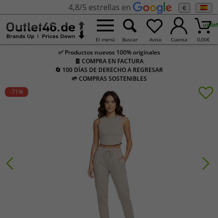
4,8/5 estrellas en
€
undef
El menú
Buscar
Aviso
Cuenta
0,00
€
✅ Productos nuevos 100% originales
🧾 COMPRA EN FACTURA
🔄 100 DÍAS DE DERECHO A REGRESAR
🌱 COMPRAS SOSTENIBLES
-71
%