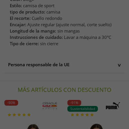
Estilo:
camisa de sport
tipo de producto:
camisa
El recorte:
Cuello redondo
Encajar:
Ajuste regular (ajuste normal, corte suelto)
Longitud de la manga:
sin mangas
Instrucciones de cuidado:
Lavar a máquina a 30°C
Tipo de cierre:
sin cierre
Persona responsable de la UE
Persona responsable de la UE
Nike BV
MÁS ARTÍCULOS CON DESCUENTO
Colosseum 1
1213 Hilversum
Niederlande
-90%
-91%
https://www.nike.com/de/help/#contact
Sustentabilidad