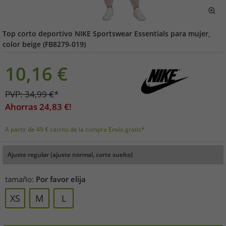
Top corto deportivo NIKE Sportswear Essentials para mujer,
color beige (FB8279-019)
10,16
€
PVP:
34,99
€
*
Ahorras
24,83
€!
A partir de 49 € carrito de la compra Envío gratis*
Ajuste regular (ajuste normal, corte suelto)
tamaño:
Por favor elija
XS
M
L