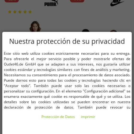
Nuestra protección de su privacidad
Este sitio web utiliza cookies estrictamente necesarias para su entrega.
Para ofrecerle el mejor servicio posible y poder mostrarle ofertas de
Outlet46.de GmbH que se adapten a sus intereses, nos gustaría utilizar
cookies estándar y tecnologías similares con fines de análisis y marketing.
Necesitamos su consentimiento para el procesamiento de datos asociado.
Puede darnos esto para todas las cookies y tecnologías haciendo clic en
"Aceptar todo". También puede usar solo las cookies necesarias o
personalizar su configuración. En el elemento "Configuración adicional" se
enumera exactamente qué cookie es responsable de qué y se utiliza. Los
Tallas disponibles
Tallas disponibles
detalles sobre las cookies utilizadas se pueden encontrar en nuestra
declaración de protección de datos. También puede revocar su
consentimiento allí en cualquier momento. Los datos de contacto se pueden
L
XS
M
L
Protección de Datos
imprimir
encontrar en la impresión.
Camiseta de manga corta de
Camiseta sin mangas corta para
algodón PUMA X Scuderia Ferrari
mujer NIKE Sportswear Essentials