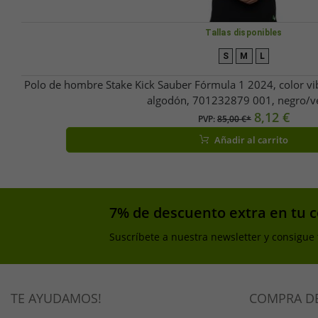
Tallas disponibles
S
M
L
Polo de hombre Stake Kick Sauber Fórmula 1 2024, color vi
algodón, 701232879 001, negro/v
8,12 €
PVP:
85,00 €*
Añadir al carrito
7% de descuento extra en tu 
Suscríbete a nuestra newsletter y consigue
TE AYUDAMOS!
COMPRA D