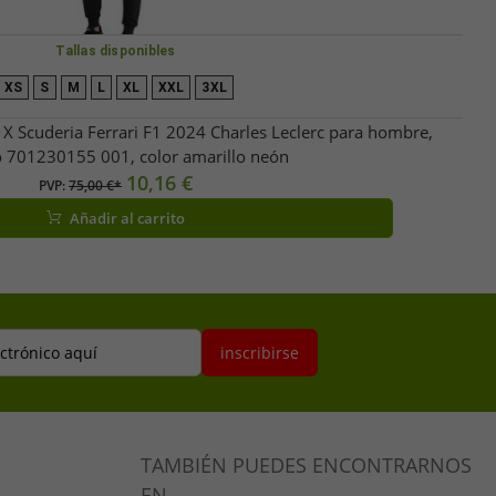
Tallas disponibles
XS
S
M
L
XL
XXL
3XL
 Scuderia Ferrari F1 2024 Charles Leclerc para hombre,
 701230155 001, color amarillo neón
10,16 €
PVP:
75,00 €*
Añadir al carrito
ectrónico aquí
inscribirse
TAMBIÉN PUEDES ENCONTRARNOS
EN