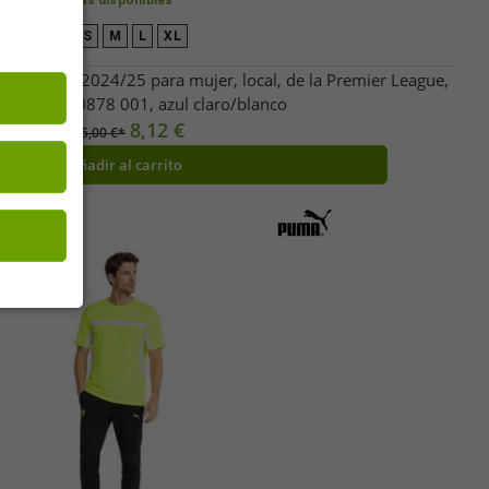
Tallas disponibles
XS
S
M
L
XL
ster City 2024/25 para mujer, local, de la Premier League,
ble, 701230878 001, azul claro/blanco
8,12 €
PVP:
95,00 €*
Añadir al carrito