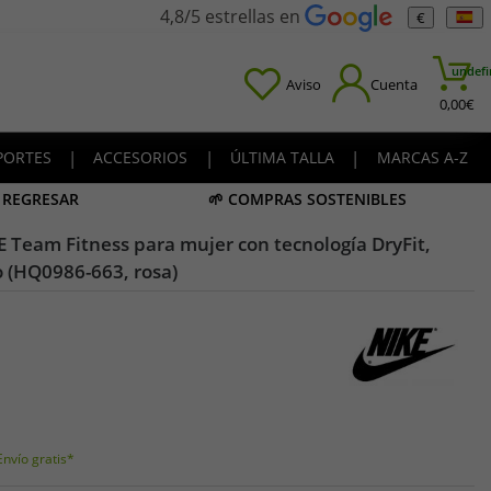
4,8/5 estrellas en
€
undefi
Aviso
Cuenta
0,00
€
PORTES
|
ACCESORIOS
|
ÚLTIMA TALLA
|
MARCAS A-Z
A REGRESAR
🌱 COMPRAS SOSTENIBLES
E Team Fitness para mujer con tecnología DryFit,
 (HQ0986-663, rosa)
Envío gratis*