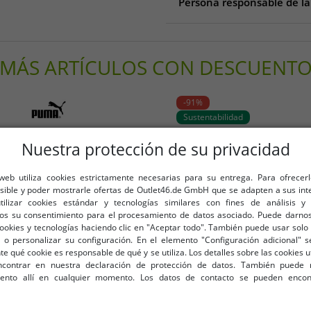
Persona responsable de la
Persona responsable de la 
Nike BV
MÁS ARTÍCULOS CON DESCUENT
Colosseum 1
1213 Hilversum
Niederlande
-91%
https://www.nike.com/de/
Sustentabilidad
Nuestra protección de su privacidad
 web utiliza cookies estrictamente necesarias para su entrega. Para ofrecer
osible y poder mostrarle ofertas de Outlet46.de GmbH que se adapten a sus int
utilizar cookies estándar y tecnologías similares con fines de análisis y 
os su consentimiento para el procesamiento de datos asociado. Puede darnos
cookies y tecnologías haciendo clic en "Aceptar todo". También puede usar solo 
 o personalizar su configuración. En el elemento "Configuración adicional"
 qué cookie es responsable de qué y se utiliza. Los detalles sobre las cookies u
contrar en nuestra declaración de protección de datos. También puede 
iento allí en cualquier momento. Los datos de contacto se pueden encon