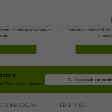
brante. Camiseta de verano de
Camiseta deportiva PUMA X
erde.
modelo
compra
Tu dirección de correo el
 tu 7% de descuento extra
E FORMA SEGURA
BENEFICIOS