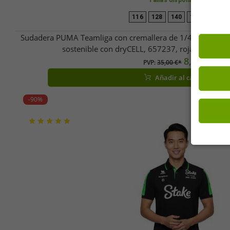
Tallas disponibles
116
128
140
152
164
Sudadera PUMA Teamliga con cremallera de 1/4 para niños
sostenible con dryCELL, 657237, roja, azul, gris
8,12 €
PVP:
35,00 €*
Añadir al carrito
-90%