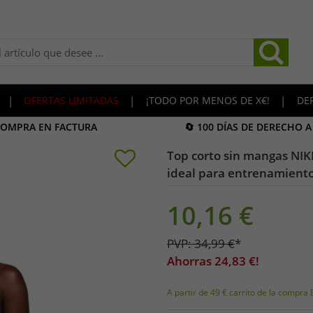
|
OFERTAS LIMITADAS
|
¡TODO POR MENOS DE X€!
|
DE
COMPRA EN FACTURA
🔄 100 DÍAS DE DERECHO 
Top corto sin mangas NIK
ideal para entrenamiento
10,16
€
PVP:
34,99
€
*
Ahorras
24,83
€!
A partir de 49 € carrito de la compra 