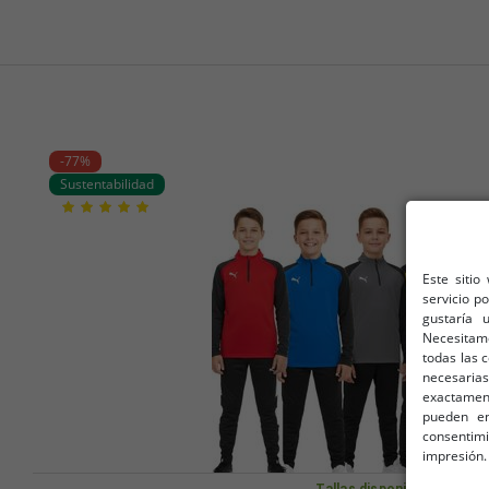
-77%
Sustentabilidad
Este sitio
servicio p
gustaría 
Necesitam
todas las 
necesarias
exactamente
pueden en
consentim
impresión.