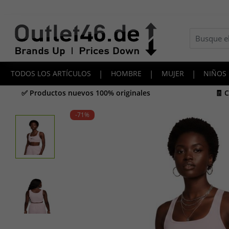
TODOS LOS ARTÍCULOS
|
HOMBRE
|
MUJER
|
NIÑOS
✅ Productos nuevos 100% originales
🧾 
-71
%