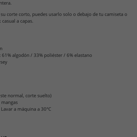
ntera.
y su corte corto, puedes usarlo solo o debajo de tu camiseta o
 casual a capas.
n
:
61% algodón / 33% poliéster / 6% elastano
rsey
uste normal, corte suelto)
n mangas
Lavar a máquina a 30°C