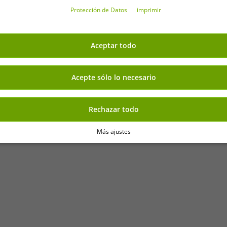
Protección de Datos
imprimir
, camiseta de entrenamiento
Camiseta oficial PUMA Manche
Aceptar todo
, amarilla o verde
sosteni
Acepte sólo lo necesario
-86%
Rechazar todo
Más ajustes