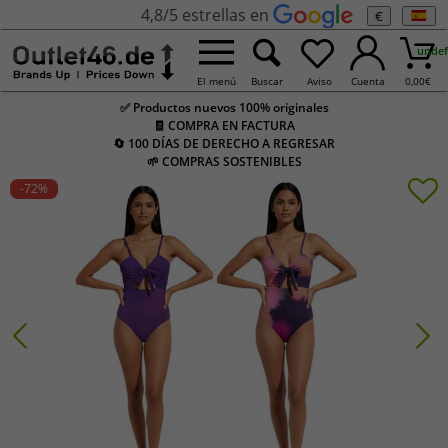
4,8/5 estrellas en
€
undef
El menú
Buscar
Aviso
Cuenta
0,00
€
✅ Productos nuevos 100% originales
🧾 COMPRA EN FACTURA
🔄 100 DÍAS DE DERECHO A REGRESAR
🌱 COMPRAS SOSTENIBLES
-72
%