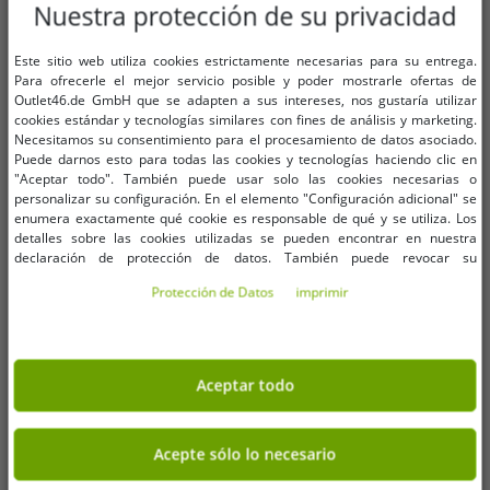
Nuestra protección de su privacidad
M
L
42
44
46
48
50
Este sitio web utiliza cookies estrictamente necesarias para su entrega.
Para ofrecerle el mejor servicio posible y poder mostrarle ofertas de
Outlet46.de GmbH que se adapten a sus intereses, nos gustaría utilizar
Pijama de algodón de dos piezas
Traje de baño de secado rápido
cookies estándar y tecnologías similares con fines de análisis y marketing.
para mujer de Soft Sheepworld con
para mujer con espalda deportiva,
Necesitamos su consentimiento para el procesamiento de datos asociado.
estampado de corona y prosecco
modelo 953659, negro
8,12 €
6,09 €
PVP:
15,99 €*
PVP:
24,99 €*
Puede darnos esto para todas las cookies y tecnologías haciendo clic en
(parte superior e inferior), 9860552,
"Aceptar todo". También puede usar solo las cookies necesarias o
Añadir al carrito
Añadir al carrito
gris/blanco/multicolor
personalizar su configuración. En el elemento "Configuración adicional" se
enumera exactamente qué cookie es responsable de qué y se utiliza. Los
-52%
-78%
detalles sobre las cookies utilizadas se pueden encontrar en nuestra
declaración de protección de datos. También puede revocar su
consentimiento allí en cualquier momento. Los datos de contacto se pueden
Protección de Datos
imprimir
encontrar en la impresión.
Aceptar todo
Acepte sólo lo necesario