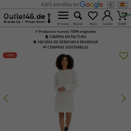
4,8/5 estrellas en
€
undef
El menú
Buscar
Aviso
Cuenta
0,00
€
✅ Productos nuevos 100% originales
🧾 COMPRA EN FACTURA
🔄 100 DÍAS DE DERECHO A REGRESAR
🌱 COMPRAS SOSTENIBLES
-49
%