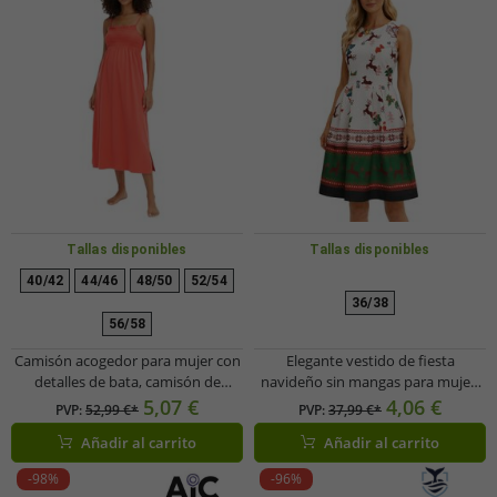
Tallas disponibles
Tallas disponibles
40/42
44/46
48/50
52/54
36/38
56/58
Camisón acogedor para mujer con
Elegante vestido de fiesta
detalles de bata, camisón de
navideño sin mangas para mujer,
algodón 912155 rojo
con estampado festivo y falda
5,07 €
4,06 €
PVP:
52,99 €*
PVP:
37,99 €*
acampanada 967618 negro/rojo
Añadir al carrito
Añadir al carrito
-98%
-96%