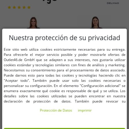
Nuestra protección de su privacidad
Este sitio web utiliza cookies estrictamente necesarias para su entrega.
Para ofrecerle el mejor servicio posible y poder mostrarle ofertas de
Outlet46.de GmbH que se adapten a sus intereses, nos gustaría utilizar
cookies estándar y tecnologías similares con fines de análisis y marketing.
Necesitamos su consentimiento para el procesamiento de datos asociado.
Puede darnos esto para todas las cookies y tecnologías haciendo clic en
"Aceptar todo". También puede usar solo las cookies necesarias o
personalizar su configuración. En el elemento "Configuración adicional" se
enumera exactamente qué cookie es responsable de qué y se utiliza. Los
Tallas disponibles
Tallas disponibles
detalles sobre las cookies utilizadas se pueden encontrar en nuestra
declaración de protección de datos. También puede revocar su
32
34
36
34
36
38
consentimiento allí en cualquier momento. Los datos de contacto se pueden
Protección de Datos
imprimir
encontrar en la impresión.
Vestido jersey de mujer AjC vestido
DELMAO Vestido midi de mujer
midi a rayas vestido de punto
con estampado integral, vestido de