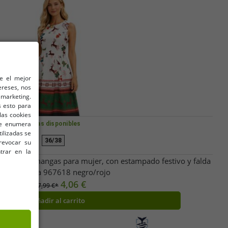
le el mejor
ereses, nos
marketing.
 esto para
las cookies
 se enumera
Tallas disponibles
tilizadas se
36/38
revocar su
trar en la
videño sin mangas para mujer, con estampado festivo y falda
acampanada 967618 negro/rojo
4,06 €
PVP:
37,99 €*
Añadir al carrito