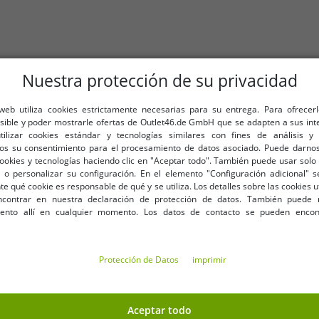
Nuestra protección de su privacidad
 web utiliza cookies estrictamente necesarias para su entrega. Para ofrecer
osible y poder mostrarle ofertas de Outlet46.de GmbH que se adapten a sus int
utilizar cookies estándar y tecnologías similares con fines de análisis y 
os su consentimiento para el procesamiento de datos asociado. Puede darnos
cookies y tecnologías haciendo clic en "Aceptar todo". También puede usar solo 
 o personalizar su configuración. En el elemento "Configuración adicional"
 qué cookie es responsable de qué y se utiliza. Los detalles sobre las cookies u
58
contrar en nuestra declaración de protección de datos. También puede 
iento allí en cualquier momento. Los datos de contacto se pueden encon
són de algodón 912155 rojo
Elegante vestido de fiesta na
Protección de Datos
imprimir
Aceptar todo
-96%