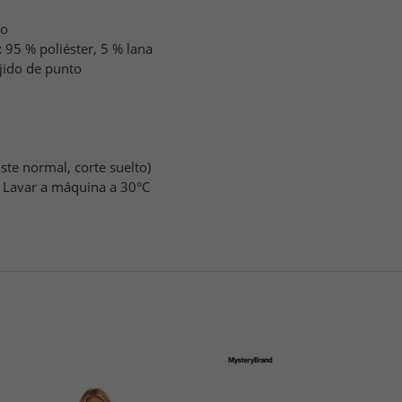
co
:
95 % poliéster, 5 % lana
jido de punto
uste normal, corte suelto)
Lavar a máquina a 30°C
O