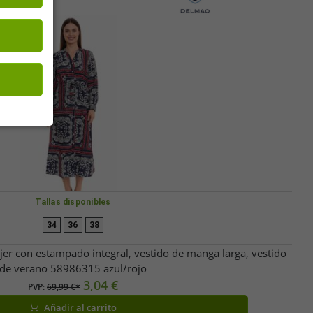
Tallas disponibles
34
36
38
r con estampado integral, vestido de manga larga, vestido
de verano 58986315 azul/rojo
3,04 €
PVP:
69,99 €*
Añadir al carrito