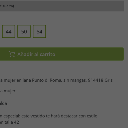
e suelto)
44
50
54
Añadir al carrito
ra mujer en lana Punto di Roma, sin mangas, 914418 Gris
ra mujer
alda
 especial: este vestido te hará destacar con estilo
en talla 42