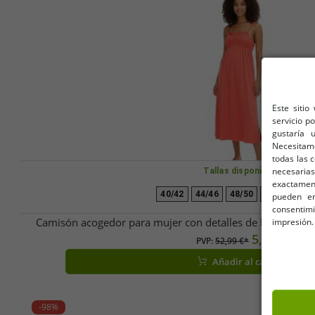
Este sitio
servicio p
gustaría 
Necesitam
todas las 
necesarias
Tallas disponibles
exactamente
40/42
44/46
48/50
52/54
56/
pueden en
consentim
Camisón acogedor para mujer con detalles de bata, cami
impresión.
5,07 €
PVP:
52,99 €*
Añadir al carrito
-98%