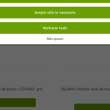
Acepte sólo lo necesario
Rechazar todo
Más ajustes
do de punto 12705661 gris
DELMAO Vestido midi de muje