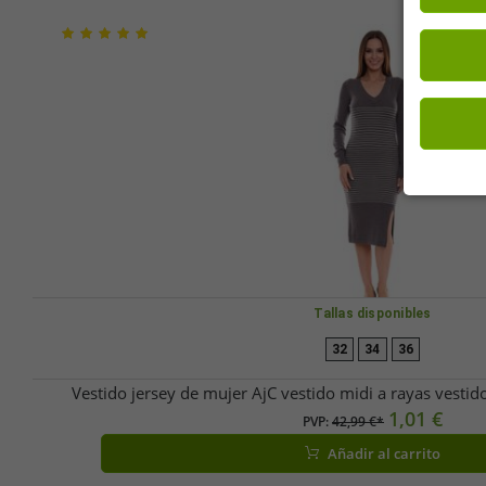
Tallas disponibles
32
34
36
Vestido jersey de mujer AjC vestido midi a rayas vesti
1,01 €
PVP:
42,99 €*
Añadir al carrito