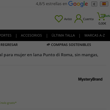
4,8/5 estrellas en
€
undefi
Aviso
Cuenta
0,00
€
PORTES
|
ACCESORIOS
|
ÚLTIMA TALLA
|
MARCAS A-Z
A REGRESAR
🌱 COMPRAS SOSTENIBLES
l para mujer en lana Punto di Roma, sin mangas,
Envío gratis*