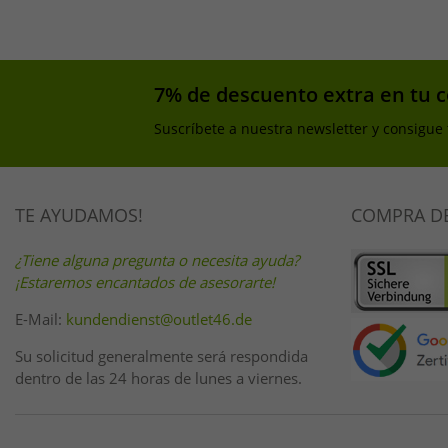
7% de descuento extra en tu 
Suscríbete a nuestra newsletter y consigue
TE AYUDAMOS!
COMPRA D
¿Tiene alguna pregunta o necesita ayuda?
¡Estaremos encantados de asesorarte!
E-Mail:
kundendienst@outlet46.de
Su solicitud generalmente será respondida
dentro de las 24 horas de lunes a viernes.