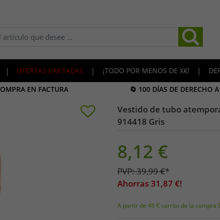
|
OFERTAS LIMITADAS
|
¡TODO POR MENOS DE X€!
|
DE
COMPRA EN FACTURA
🔄 100 DÍAS DE DERECHO 
Vestido de tubo atempora
914418 Gris
8,12
€
PVP:
39,99
€
*
Ahorras
31,87
€!
A partir de 49 € carrito de la compra 