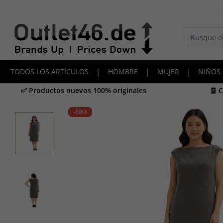
TODOS LOS ARTÍCULOS
|
HOMBRE
|
MUJER
|
NIÑOS
✅ Productos nuevos 100% originales
🧾 
-80
%