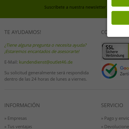
Suscríbete a nuestra newsletter y consigue
TE AYUDAMOS!
COMPRA D
¿Tiene alguna pregunta o necesita ayuda?
¡Estaremos encantados de asesorarte!
E-Mail:
kundendienst@outlet46.de
Su solicitud generalmente será respondida
dentro de las 24 horas de lunes a viernes.
INFORMACIÓN
SERVICIO
» Empresas
» Pago y envi
» Tus ventajas
» Devolucione