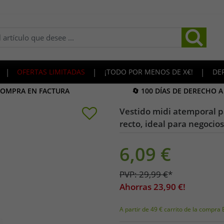
|
OFERTAS LIMITADAS
|
¡TODO POR MENOS DE X€!
|
DE
COMPRA EN FACTURA
🔄 100 DÍAS DE DERECHO 
Vestido midi atemporal p
recto, ideal para negocio
6,09
€
PVP:
29,99
€
*
Ahorras
23,90
€!
A partir de 49 € carrito de la compra 