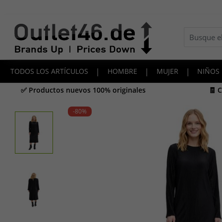
TODOS LOS ARTÍCULOS
|
HOMBRE
|
MUJER
|
NIÑOS
✅ Productos nuevos 100% originales
🧾 
-80
%