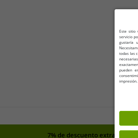
Este sitio
servicio p
gustaría 
Necesitam
todas las 
necesarias
exactamente
pueden en
consentim
impresión.
7% de descuento extra en tu 