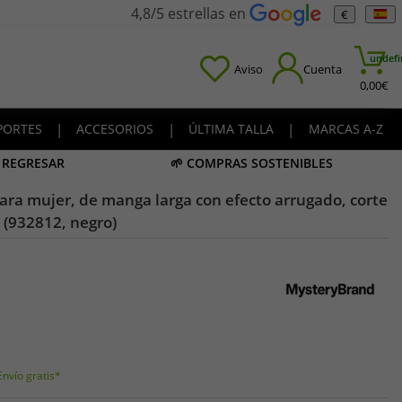
4,8/5 estrellas en
€
undefi
Aviso
Cuenta
0,00
€
PORTES
|
ACCESORIOS
|
ÚLTIMA TALLA
|
MARCAS A-Z
A REGRESAR
🌱 COMPRAS SOSTENIBLES
ara mujer, de manga larga con efecto arrugado, corte
s (932812, negro)
Envío gratis*