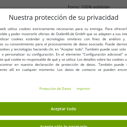
Forro: 100% poliéster
Largo aproximado: 114 cm
Nuestra protección de su privacidad
Material principal:
sintéti
 web utiliza cookies estrictamente necesarias para su entrega. Para ofrecer
osible y poder mostrarle ofertas de Outlet46.de GmbH que se adapten a sus int
Composición del material
utilizar cookies estándar y tecnologías similares con fines de análisis y 
Construcción material:
si
os su consentimiento para el procesamiento de datos asociado. Puede darnos
Color:
Negro
cookies y tecnologías haciendo clic en "Aceptar todo". También puede usar solo 
El recorte:
Cuello redondo
 o personalizar su configuración. En el elemento "Configuración adicional"
Encajar:
Ajuste regular (aj
 qué cookie es responsable de qué y se utiliza. Los detalles sobre las cookies u
contrar en nuestra declaración de protección de datos. También puede 
Longitud de la manga:
Ma
iento allí en cualquier momento. Los datos de contacto se pueden encon
Instrucciones de cuidado:
Tipo de cierre:
botón
Protección de Datos
imprimir
Aceptar todo
compra
Acepte sólo lo necesario