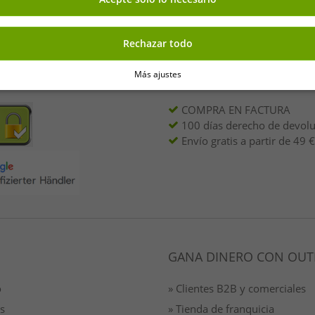
Tu dirección de correo el
 tu 7% de descuento extra
Rechazar todo
Más ajustes
E FORMA SEGURA
BENEFICIOS
COMPRA EN FACTURA
100 días derecho de devol
Envío gratis a partir de 49 €
GANA DINERO CON OUT
o
» Clientes B2B y comerciales
s
» Tienda de franquicia