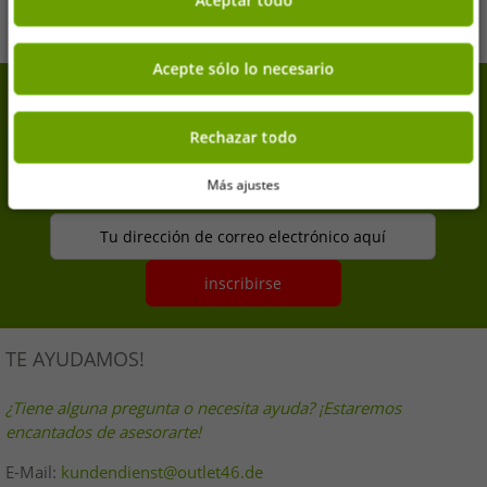
Añadir al carrito
Añadir al carrito
Aceptar todo
Acepte sólo lo necesario
7% de descuento extra en tu
compra
Rechazar todo
Suscríbete a nuestra newsletter y consigue tu 7% de
Más ajustes
descuento extra
Tu dirección de correo electrónico aquí
inscribirse
TE AYUDAMOS!
¿Tiene alguna pregunta o necesita ayuda? ¡Estaremos
encantados de asesorarte!
E-Mail:
kundendienst@outlet46.de