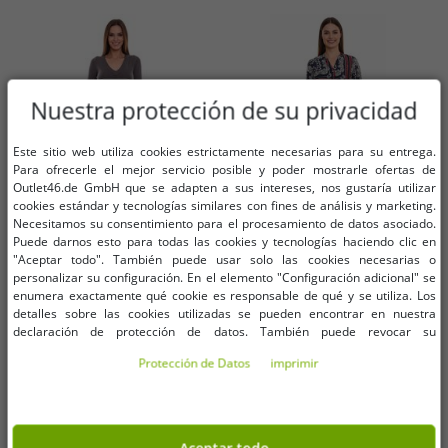
Nuestra protección de su privacidad
Este sitio web utiliza cookies estrictamente necesarias para su entrega.
Para ofrecerle el mejor servicio posible y poder mostrarle ofertas de
Outlet46.de GmbH que se adapten a sus intereses, nos gustaría utilizar
cookies estándar y tecnologías similares con fines de análisis y marketing.
Necesitamos su consentimiento para el procesamiento de datos asociado.
Puede darnos esto para todas las cookies y tecnologías haciendo clic en
"Aceptar todo". También puede usar solo las cookies necesarias o
Tallas disponibles
Tallas disponibles
personalizar su configuración. En el elemento "Configuración adicional" se
enumera exactamente qué cookie es responsable de qué y se utiliza. Los
detalles sobre las cookies utilizadas se pueden encontrar en nuestra
32
34
36
34
36
38
declaración de protección de datos. También puede revocar su
consentimiento allí en cualquier momento. Los datos de contacto se pueden
Protección de Datos
imprimir
encontrar en la impresión.
Vestido jersey de mujer AjC vestido
DELMAO Vestido midi de mujer
midi a rayas vestido de punto
con estampado integral, vestido de
12705661 gris
manga larga, vestido de verano
1,01 €
3,04 €
PVP:
42,99 €*
PVP:
69,99 €*
58986315 azul/rojo