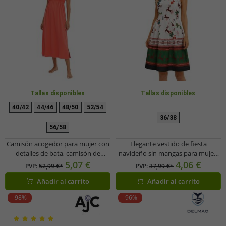
Tallas disponibles
Tallas disponibles
40/42
44/46
48/50
52/54
36/38
56/58
Camisón acogedor para mujer con
Elegante vestido de fiesta
detalles de bata, camisón de
navideño sin mangas para mujer,
algodón 912155 rojo
con estampado festivo y falda
5,07 €
4,06 €
PVP:
52,99 €*
PVP:
37,99 €*
acampanada 967618 negro/rojo
Añadir al carrito
Añadir al carrito
-98%
-96%