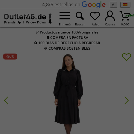
4,8/5 estrellas en
€
undef
El menú
Buscar
Aviso
Cuenta
0,00
€
✅ Productos nuevos 100% originales
🧾 COMPRA EN FACTURA
🔄 100 DÍAS DE DERECHO A REGRESAR
🌱 COMPRAS SOSTENIBLES
-86
%