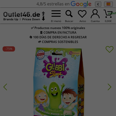
4,8/5 estrellas en
€
undef
El menú
Buscar
Aviso
Cuenta
0,00
€
✅ Productos nuevos 100% originales
🧾 COMPRA EN FACTURA
🔄 100 DÍAS DE DERECHO A REGRESAR
🌱 COMPRAS SOSTENIBLES
-75
%