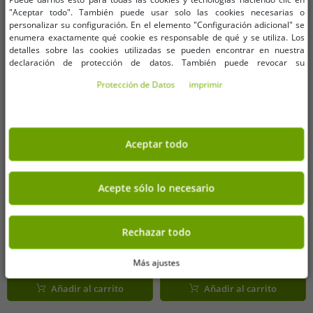
"Aceptar todo". También puede usar solo las cookies necesarias o
personalizar su configuración. En el elemento "Configuración adicional" se
enumera exactamente qué cookie es responsable de qué y se utiliza. Los
detalles sobre las cookies utilizadas se pueden encontrar en nuestra
declaración de protección de datos. También puede revocar su
consentimiento allí en cualquier momento. Los datos de contacto se pueden
Protección de Datos
imprimir
encontrar en la impresión.
Aceptar todo
Tallas disponibles
Tallas disponibles
Acepte sólo lo necesario
OneSize (para más detalles,
OneSize (para más detalles,
vea la descripción)
vea la descripción)
Rechazar todo
Bombas de Baño Sorpresa
Set de Cepillos de Baño GLIBBI,
Milagrosa GLIBBI para Niños de 3
Bombas de Baño Mágicas con
Años en adelante, 100 g,
Más ajustes
Pinceles de Purpurina, Set
2,02 €
3,04 €
PVP:
5,99 €*
PVP:
9,99 €*
105953972, Azul, Verde, Rosa o
Recargable (3 x 30 g), 105953570,
Añadir al carrito
Añadir al carrito
Naranja
Morado/Multicolor