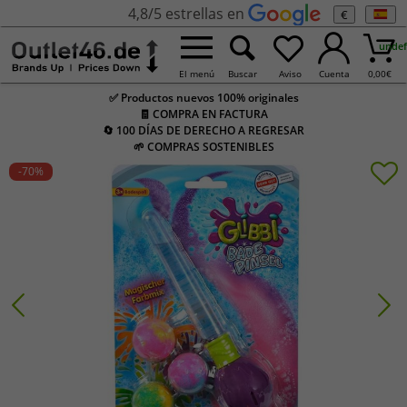
4,8/5 estrellas en
€
undef
El menú
Buscar
Aviso
Cuenta
0,00
€
✅ Productos nuevos 100% originales
🧾 COMPRA EN FACTURA
🔄 100 DÍAS DE DERECHO A REGRESAR
🌱 COMPRAS SOSTENIBLES
-70
%