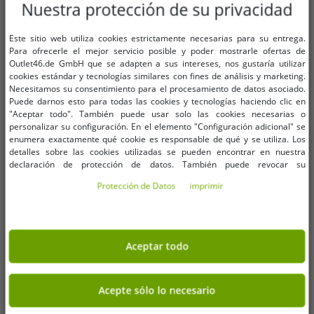
Nuestra protección de su privacidad
OneSize (para más detalles,
OneSize (para más detalles,
vea la descripción)
vea la descripción)
Este sitio web utiliza cookies estrictamente necesarias para su entrega.
Para ofrecerle el mejor servicio posible y poder mostrarle ofertas de
Outlet46.de GmbH que se adapten a sus intereses, nos gustaría utilizar
GLIBBI DINO Bombas de Baño
Bombas de Baño GLIBBI - Aditivo
cookies estándar y tecnologías similares con fines de análisis y marketing.
Sorpresa para Niños con Figuras
Efervescente para el Baño para
Necesitamos su consentimiento para el procesamiento de datos asociado.
de Dinosaurios Coleccionables, A
Niños de 3 Años en A partir de - 4
2,02 €
2,02 €
PVP:
3,99 €*
PVP:
5,99 €*
Puede darnos esto para todas las cookies y tecnologías haciendo clic en
partir de 3 años, 100 g, 105953717,
Bombas de Baño con Color y
"Aceptar todo". También puede usar solo las cookies necesarias o
Añadir al carrito
Añadir al carrito
Azul, Verde o Naranja
Fragancia - Colores Surtidos
personalizar su configuración. En el elemento "Configuración adicional" se
-66%
-73%
enumera exactamente qué cookie es responsable de qué y se utiliza. Los
detalles sobre las cookies utilizadas se pueden encontrar en nuestra
declaración de protección de datos. También puede revocar su
consentimiento allí en cualquier momento. Los datos de contacto se pueden
Protección de Datos
imprimir
encontrar en la impresión.
Aceptar todo
Acepte sólo lo necesario