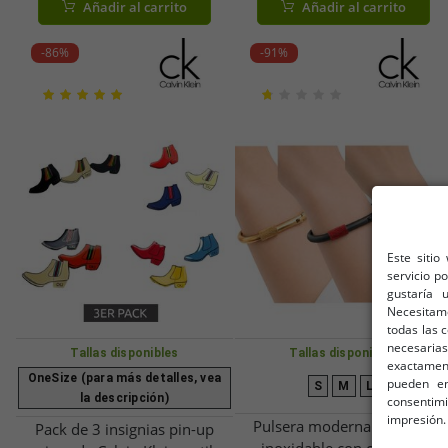
Añadir al carrito
Añadir al carrito
-86%
-91%
Este sitio
servicio p
gustaría 
Necesitam
todas las 
necesarias
Tallas disponibles
Tallas disponibles
exactamente
OneSize (para más detalles, vea
pueden en
S
M
L
la descripción)
consentim
impresión.
Pulsera moderna de acero
Pack de 3 insignias pin-up