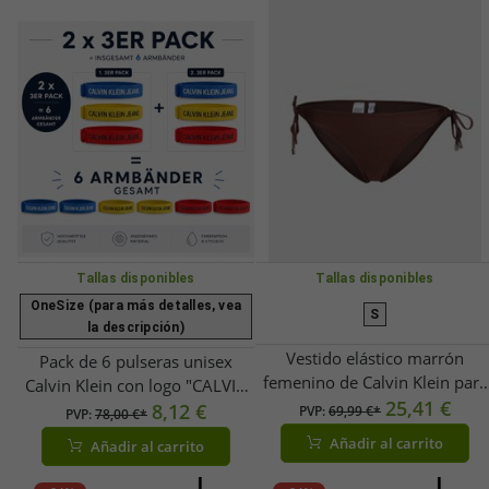
Tallas disponibles
Tallas disponibles
OneSize (para más detalles, vea
S
la descripción)
Vestido elástico marrón
Pack de 6 pulseras unisex
femenino de Calvin Klein para
Calvin Klein con logo "CALVIN
mujer
25,41 €
KLEIN JEANS", 20 cm,
8,12 €
PVP:
69,99 €*
PVP:
78,00 €*
KJJLDB860100,
Añadir al carrito
Añadir al carrito
Rojo/Amarillo/Azul