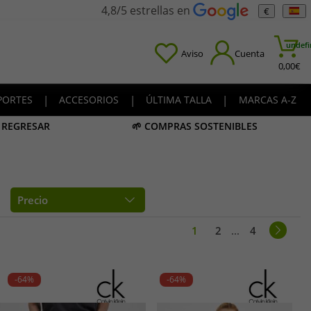
4,8/5 estrellas en
€
undefi
Aviso
Cuenta
0,00
€
PORTES
|
ACCESORIOS
|
ÚLTIMA TALLA
|
MARCAS A-Z
A REGRESAR
🌱 COMPRAS SOSTENIBLES
Precio
1
2
...
4
-64%
-64%