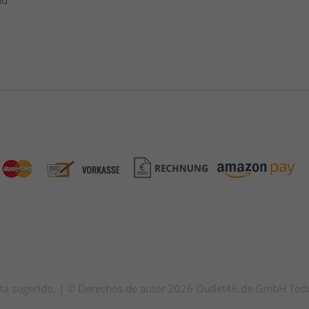
ad
venta sugerido. | © Derechos de autor 2026 Outlet46.de GmbH Tod