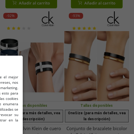
Añadir al carrito
Añadir al carrito
gris oscuro/dorado o gris/rosa
-92%
-93%
le el mejor
ereses, nos
marketing.
 esto para
las cookies
 se enumera
Tallas disponibles
Tallas disponibles
tilizadas se
OneSize (para más detalles, vea
OneSize (para más detalles, vea
revocar su
la descripción)
la descripción)
trar en la
Pulsera Calvin Klein de cuero
Conjunto de brazalete bicolor