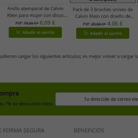
Anillo atemporal de Calvin
Pack de 3 broches unisex de
Klein para mujer con disco
Calvin Klein con diseño de
articulado, anillo de acero
6,09 €
barco, de acero inoxidable y
4,06 €
PVP:
79,00 €*
PVP:
29,00 €*
inoxidable, anillo de dedo
esmalte KJJNDH300200
Añadir al carrito
Añadir al carrito
KJ3ZBR28010, plata
Beige/Rojo/Azul oscuro
udieron cargar los siguientes artículos; es mejor volver a cargar l
compra
Tu dirección de correo el
 tu 7% de descuento extra
E FORMA SEGURA
BENEFICIOS