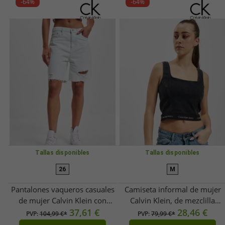
-64%
-64%
Tallas disponibles
Tallas disponibles
26
M
Pantalones vaqueros casuales
Camiseta informal de mujer
de mujer Calvin Klein con
Calvin Klein, de mezclilla
bolsillos con cremallera, color
37,61 €
elástica con algodón, negra.
28,46 €
PVP:
104,99 €*
PVP:
79,99 €*
azul.