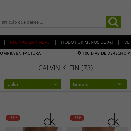
|
OFERTAS LIMITADAS
|
¡TODO POR MENOS DE X€!
|
DE
COMPRA EN FACTURA
🔄 100 DÍAS DE DERECHO 
CALVIN KLEIN (73)
Color
Género
-64%
-64%