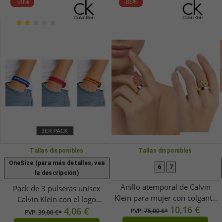
-90%
-86%
Tallas disponibles
Tallas disponibles
OneSize (para más detalles, vea
6
7
la descripción)
Anillo atemporal de Calvin
Pack de 3 pulseras unisex
Klein para mujer con colgante
Calvin Klein con el logo
de cubo - Anillo de acero
10,16 €
"CALVIN KLEIN JEANS", 20 cm,
4,06 €
PVP:
75,00 €*
PVP:
39,00 €*
inoxidable - Oro u oro rosa
KJJLDB850200,