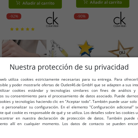
Añadir al carrito
Añadir al carrito
Rojo/Naranja/Azul
-92%
-90%
Nuestra protección de su privacidad
 web utiliza cookies estrictamente necesarias para su entrega. Para ofrecer
osible y poder mostrarle ofertas de Outlet46.de GmbH que se adapten a sus int
utilizar cookies estándar y tecnologías similares con fines de análisis y 
os su consentimiento para el procesamiento de datos asociado. Puede darnos
cookies y tecnologías haciendo clic en "Aceptar todo". También puede usar solo 
 o personalizar su configuración. En el elemento "Configuración adicional"
Tallas disponibles
Tallas disponibles
 qué cookie es responsable de qué y se utiliza. Los detalles sobre las cookies u
OneSize (para más detalles, vea
OneSize (para más detalles, vea
contrar en nuestra declaración de protección de datos. También puede 
la descripción)
la descripción)
iento allí en cualquier momento. Los datos de contacto se pueden encon
Genial set de charms Calvin
Pack de 2 broches Calvin Klein