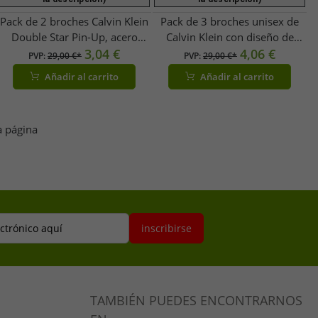
Pack de 2 broches Calvin Klein
Pack de 3 broches unisex de
Double Star Pin-Up, acero
Calvin Klein con diseño de
inoxidable, esmalte,
3,04 €
barco, de acero inoxidable y
4,06 €
PVP:
29,00 €*
PVP:
29,00 €*
KJJNDH200100, amarillo/azul
esmalte KJJNDH300400,
Añadir al carrito
Añadir al carrito
marino/plata
amarillo/rojo/azul
a página
ectrónico aquí
inscribirse
TAMBIÉN PUEDES ENCONTRARNOS