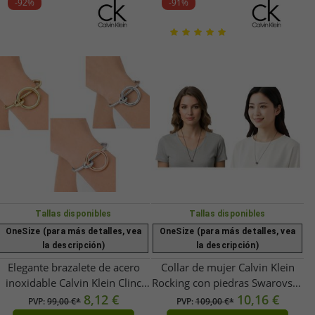
-92%
-91%
Tallas disponibles
Tallas disponibles
OneSize (para más detalles, vea
OneSize (para más detalles, vea
la descripción)
la descripción)
Elegante brazalete de acero
Collar de mujer Calvin Klein
inoxidable Calvin Klein Clinc
Rocking con piedras Swarovski,
para mujer, talla XS, oro rosa,
8,12 €
bisutería de moda con colgante
10,16 €
PVP:
99,00 €*
PVP:
109,00 €*
plata u oro
de cubo fijo KJ9C140100 en