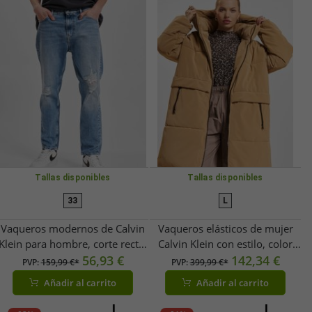
Tallas disponibles
Tallas disponibles
33
L
Vaqueros modernos de Calvin
Vaqueros elásticos de mujer
Klein para hombre, corte recto,
Calvin Klein con estilo, color
bolsillos con cremallera,
56,93 €
beige.
142,34 €
PVP:
159,99 €*
PVP:
399,99 €*
algodón, color azul.
Añadir al carrito
Añadir al carrito