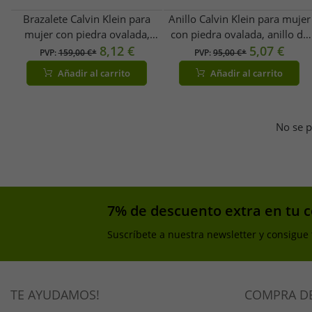
Brazalete Calvin Klein para
Anillo Calvin Klein para mujer
mujer con piedra ovalada,
con piedra ovalada, anillo de
pulsera de acero inoxidable,
8,12 €
acero inoxidable en plata o
5,07 €
PVP:
159,00 €*
PVP:
95,00 €*
KJ3Q en plata/blanco o
plata/azul
Añadir al carrito
Añadir al carrito
plata/azul
No se p
7% de descuento extra en tu 
Suscríbete a nuestra newsletter y consigue
TE AYUDAMOS!
COMPRA D