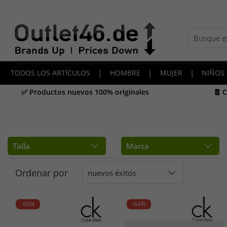
TODOS LOS ARTÍCULOS
|
HOMBRE
|
MUJER
|
NIÑOS
✅ Productos nuevos 100% originales
🧾 
Talla
Marca
Ordenar por
nuevos éxitos
-90%
-64%