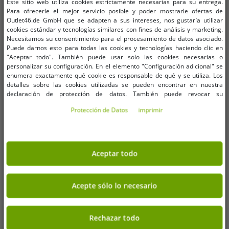
Este sitio web utiliza cookies estrictamente necesarias para su entrega.
para hombre Kappa, calzoncillos
Kappa de algodón con logotipo,
Para ofrecerle el mejor servicio posible y poder mostrarle ofertas de
elegantes 351K1JW AEB
38937 blanco
4,06 €
3,04 €
PVP:
24,95 €*
PVP:
14,99 €*
Outlet46.de GmbH que se adapten a sus intereses, nos gustaría utilizar
negro/blanco
cookies estándar y tecnologías similares con fines de análisis y marketing.
Añadir al carrito
Añadir al carrito
Necesitamos su consentimiento para el procesamiento de datos asociado.
Puede darnos esto para todas las cookies y tecnologías haciendo clic en
-49%
-78%
"Aceptar todo". También puede usar solo las cookies necesarias o
personalizar su configuración. En el elemento "Configuración adicional" se
enumera exactamente qué cookie es responsable de qué y se utiliza. Los
detalles sobre las cookies utilizadas se pueden encontrar en nuestra
declaración de protección de datos. También puede revocar su
consentimiento allí en cualquier momento. Los datos de contacto se pueden
Protección de Datos
imprimir
encontrar en la impresión.
Aceptar todo
Acepte sólo lo necesario
Rechazar todo
Tallas disponibles
Tallas disponibles