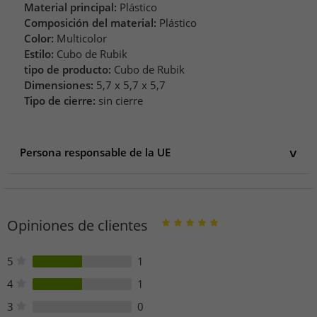
Material principal:
Plástico
Composición del material:
Plástico
Color:
Multicolor
Estilo:
Cubo de Rubik
tipo de producto:
Cubo de Rubik
Dimensiones:
5,7 x 5,7 x 5,7
Tipo de cierre:
sin cierre
Persona responsable de la UE
Persona responsable de la UE
Baeneo e.U.
Strohwinkel 6
Opiniones de clientes
6923 Lauterach
Österreich
info@baeneo.com
5
1
4
1
3
0