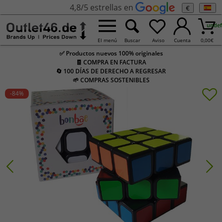
4,8/5 estrellas en
€
undef
El menú
Buscar
Aviso
Cuenta
0,00
€
✅ Productos nuevos 100% originales
🧾 COMPRA EN FACTURA
🔄 100 DÍAS DE DERECHO A REGRESAR
🌱 COMPRAS SOSTENIBLES
-84
%