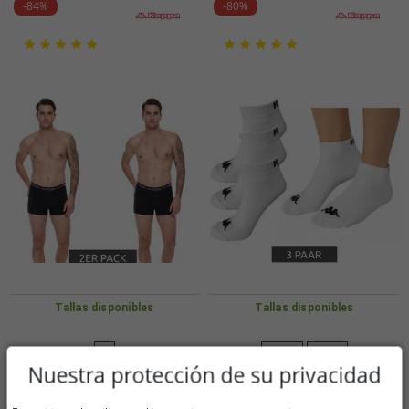
-84%
-80%
Tallas disponibles
Tallas disponibles
M
39/42
43/46
Nuestra protección de su privacidad
Pack de 2 calzoncillos tipo bóxer
3 pares de calcetines deportivos