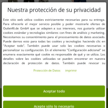
Nuestra protección de su privacidad
Este sitio web utiliza cookies estrictamente necesarias para su entrega.
Para ofrecerle el mejor servicio posible y poder mostrarle ofertas de
Outlet46.de GmbH que se adapten a sus intereses, nos gustaría utilizar
cookies estándar y tecnologías similares con fines de análisis y marketing.
Tallas disponibles
Tallas disponibles
Necesitamos su consentimiento para el procesamiento de datos asociado.
S
M
L
XL
XXL
3XL
Puede darnos esto para todas las cookies y tecnologías haciendo clic en
W32
W34
W36
W38
"Aceptar todo". También puede usar solo las cookies necesarias o
4XL
5XL
personalizar su configuración. En el elemento "Configuración adicional" se
enumera exactamente qué cookie es responsable de qué y se utiliza. Los
Pantalones cargo Brandit Pure
Pantalones chinos de mezclilla
detalles sobre las cookies utilizadas se pueden encontrar en nuestra
Vintage para hombre - Pantalones
para hombre Pierre Cardin, estilo
declaración de protección de datos. También puede revocar su
resistentes de algodón para
elegante, color azul (I22PI4565 1)
18,29 €
13,21 €
PVP:
59,99 €*
PVP:
99,99 €*
consentimiento allí en cualquier momento. Los datos de contacto se pueden
exteriores y trabajo con 8 bolsillos
Protección de Datos
imprimir
encontrar en la impresión.
Añadir al carrito
Añadir al carrito
en verde oliva, negro o camuflaje
Aceptar todo
7% de descuento extra en tu
compra
Acepte sólo lo necesario