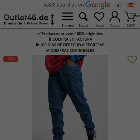
4,8/5 estrellas en
€
undef
El menú
Buscar
Aviso
Cuenta
0,00
€
✅ Productos nuevos 100% originales
🧾 COMPRA EN FACTURA
🔄 100 DÍAS DE DERECHO A REGRESAR
🌱 COMPRAS SOSTENIBLES
-75
%