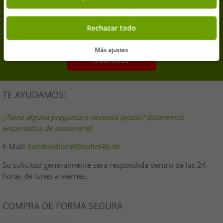
Suscríbete a nuestra newsletter y consigue tu 7% de
descuento extra
Rechazar todo
Tu dirección de correo electrónico aquí
Más ajustes
inscribirse
TE AYUDAMOS!
¿Tiene alguna pregunta o necesita ayuda? ¡Estaremos
encantados de asesorarte!
E-Mail:
kundendienst@outlet46.de
Su solicitud generalmente será respondida dentro de las 24
horas de lunes a viernes.
COMPRA DE FORMA SEGURA