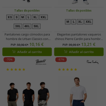
Tallas disponibles
Tallas disponibles
XS
S
M
L
XL
XXL
M
L
XL
XXL
3XL
4XL
5XL
Pantalones cargo cómodos para
Elegantes pantalones vaqueros
hombre de Urban Classics con
chinos Pierre Cardin para hombre,
cintura elástica y bolsillos cargo,
de algodón, I22PI4565, azul
10,16 €
13,21 €
PVP:
59,90 €*
PVP:
99,99 €*
color negro
Añadir al carrito
Añadir al carrito
-70%
-87%