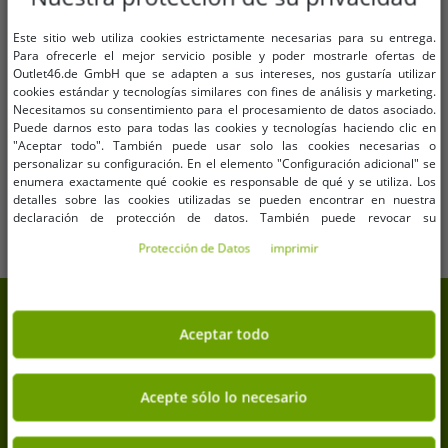
Este sitio web utiliza cookies estrictamente necesarias para su entrega.
Tallas disponibles
Tallas disponibles
Para ofrecerle el mejor servicio posible y poder mostrarle ofertas de
Outlet46.de GmbH que se adapten a sus intereses, nos gustaría utilizar
S
M
L
XL
XXL
3XL
cookies estándar y tecnologías similares con fines de análisis y marketing.
W32
W34
W36
W38
Necesitamos su consentimiento para el procesamiento de datos asociado.
4XL
5XL
Puede darnos esto para todas las cookies y tecnologías haciendo clic en
"Aceptar todo". También puede usar solo las cookies necesarias o
Pantalones cargo Brandit Pure
Pantalones chinos de mezclilla
personalizar su configuración. En el elemento "Configuración adicional" se
Vintage para hombre - Pantalones
para hombre Pierre Cardin, estilo
enumera exactamente qué cookie es responsable de qué y se utiliza. Los
resistentes de algodón para
elegante, color azul (I22PI4565 1)
18,29 €
13,21 €
PVP:
59,99 €*
PVP:
99,99 €*
detalles sobre las cookies utilizadas se pueden encontrar en nuestra
exteriores y trabajo con 8 bolsillos
declaración de protección de datos. También puede revocar su
Añadir al carrito
Añadir al carrito
en verde oliva, negro o camuflaje
consentimiento allí en cualquier momento. Los datos de contacto se pueden
Protección de Datos
imprimir
encontrar en la impresión.
7% de descuento extra en tu
Aceptar todo
compra
Suscríbete a nuestra newsletter y consigue tu 7% de
descuento extra
Acepte sólo lo necesario
Tu dirección de correo electrónico aquí