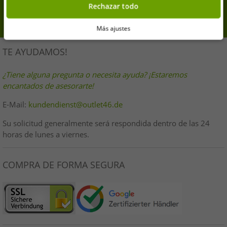
Rechazar todo
inscribirse
Más ajustes
TE AYUDAMOS!
¿Tiene alguna pregunta o necesita ayuda? ¡Estaremos
encantados de asesorarte!
E-Mail:
kundendienst@outlet46.de
Su solicitud generalmente será respondida dentro de las 24
horas de lunes a viernes.
COMPRA DE FORMA SEGURA