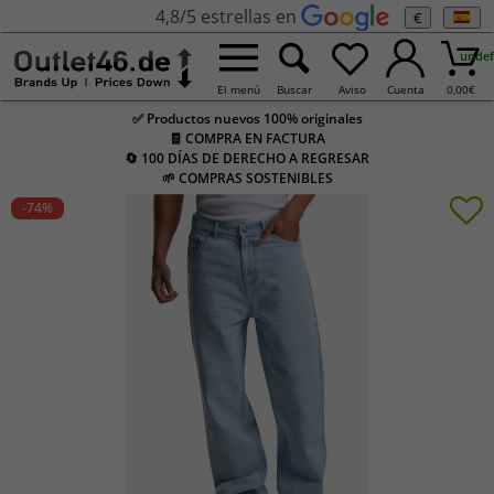
4,8/5 estrellas en
€
undef
El menú
Buscar
Aviso
Cuenta
0,00
€
✅ Productos nuevos 100% originales
🧾 COMPRA EN FACTURA
🔄 100 DÍAS DE DERECHO A REGRESAR
🌱 COMPRAS SOSTENIBLES
-74
%