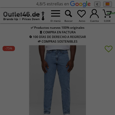
4,8/5 estrellas en
€
undef
El menú
Buscar
Aviso
Cuenta
0,00
€
✅ Productos nuevos 100% originales
🧾 COMPRA EN FACTURA
🔄 100 DÍAS DE DERECHO A REGRESAR
🌱 COMPRAS SOSTENIBLES
-75
%