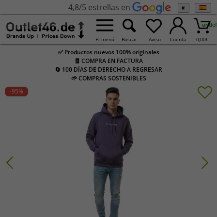
4,8/5 estrellas en
€
undef
El menú
Buscar
Aviso
Cuenta
0,00
€
✅ Productos nuevos 100% originales
🧾 COMPRA EN FACTURA
🔄 100 DÍAS DE DERECHO A REGRESAR
🌱 COMPRAS SOSTENIBLES
-95
%