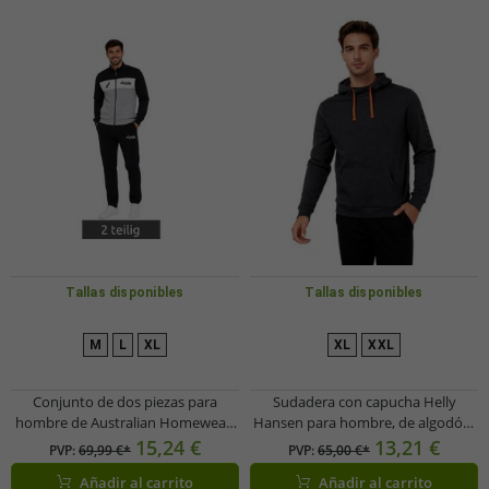
Tallas disponibles
Tallas disponibles
M
L
XL
XL
XXL
Conjunto de dos piezas para
Sudadera con capucha Helly
hombre de Australian Homewear:
Hansen para hombre, de algodón,
Sudadera de algodón y pantalón
300 g/m², 79264_991, color negro
15,24 €
13,21 €
PVP:
69,99 €*
PVP:
65,00 €*
deportivo con logo AF67,
Añadir al carrito
Añadir al carrito
gris/negro/blanco