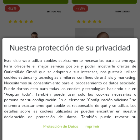
-92%
-73%
Nuestra protección de su privacidad
Este sitio web utiliza cookies estrictamente necesarias para su entrega.
Para ofrecerle el mejor servicio posible y poder mostrarle ofertas de
Outlet46.de GmbH que se adapten a sus intereses, nos gustaría utilizar
cookies estándar y tecnologías similares con fines de análisis y marketing.
Necesitamos su consentimiento para el procesamiento de datos asociado.
Puede darnos esto para todas las cookies y tecnologías haciendo clic en
"Aceptar todo". También puede usar solo las cookies necesarias o
personalizar su configuración. En el elemento "Configuración adicional" se
enumera exactamente qué cookie es responsable de qué y se utiliza. Los
detalles sobre las cookies utilizadas se pueden encontrar en nuestra
Tallas disponibles
Tallas disponibles
declaración de protección de datos. También puede revocar su
S
M
L
XL
XXL
3XL
consentimiento allí en cualquier momento. Los datos de contacto se pueden
Protección de Datos
imprimir
S
L
XXL
encontrar en la impresión.
4XL
5XL