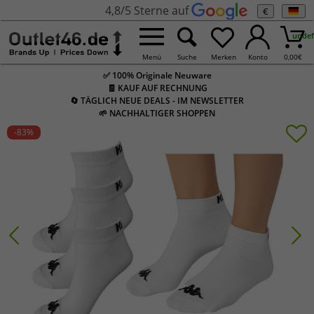
4,8/5 Sterne auf
€
undef
Menü
Suche
Merken
Konto
0,00
€
✅ 100% Originale Neuware
🧾 KAUF AUF RECHNUNG
🔄 TÄGLICH NEUE DEALS - IM NEWSLETTER
🌱 NACHHALTIGER SHOPPEN
-83
%