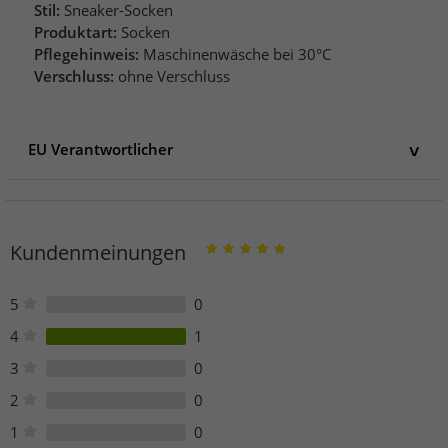
Stil:
Sneaker-Socken
Produktart:
Socken
Pflegehinweis:
Maschinenwäsche bei 30°C
Verschluss:
ohne Verschluss
EU Verantwortlicher
EU Verantwortlicher
KAPPA S.r.l.
Largo Maurizio Vitale 1
Kundenmeinungen
10152 Torino
Italien
customer@kappa.com
5
0
4
1
3
0
2
0
1
0