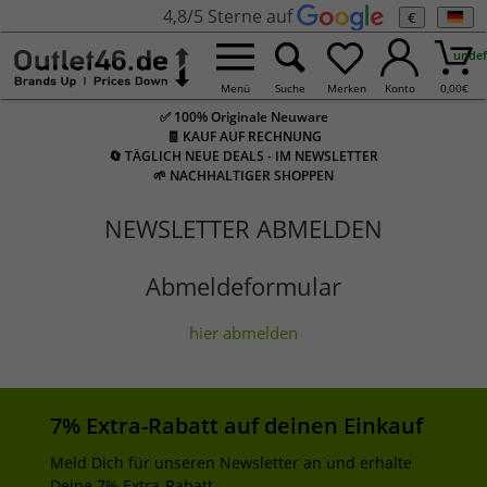
4,8/5 Sterne auf
€
undef
Menü
Suche
Merken
Konto
0,00
€
✅ 100% Originale Neuware
🧾 KAUF AUF RECHNUNG
🔄 TÄGLICH NEUE DEALS - IM NEWSLETTER
🌱 NACHHALTIGER SHOPPEN
NEWSLETTER ABMELDEN
Abmeldeformular
hier abmelden
7% Extra-Rabatt auf deinen Einkauf
Meld Dich für unseren Newsletter an und erhalte
Deine 7% Extra-Rabatt.