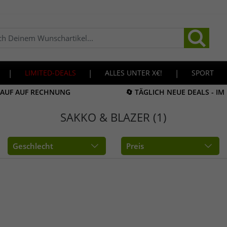
|
LIMITED-DEALS
|
ALLES UNTER X€!
|
SPORT
KAUF AUF RECHNUNG
🔄 TÄGLICH NEUE DEALS - I
SAKKO & BLAZER (1)
Geschlecht
Preis