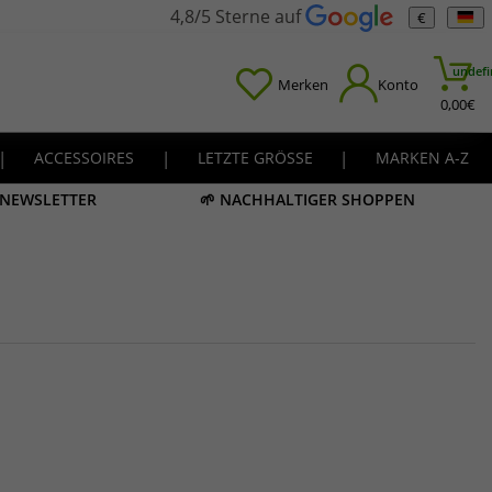
4,8/5 Sterne auf
€
undefi
Merken
Konto
0,00
€
|
ACCESSOIRES
|
LETZTE GRÖSSE
|
MARKEN A-Z
M NEWSLETTER
🌱 NACHHALTIGER SHOPPEN