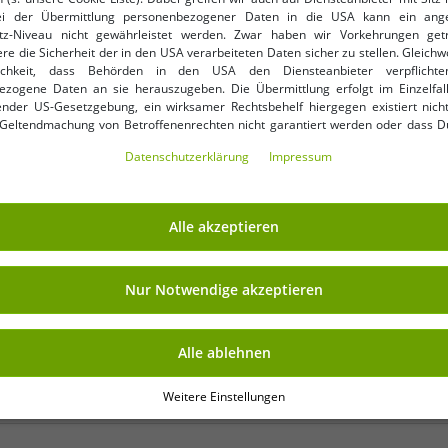
ei der Übermittlung personenbezogener Daten in die USA kann ein an
tz-Niveau nicht gewährleistet werden. Zwar haben wir Vorkehrungen get
re die Sicherheit der in den USA verarbeiteten Daten sicher zu stellen. Gleichw
nkauf
ichkeit, dass Behörden in den USA den Diensteanbieter verpflichte
ezogene Daten an sie herauszugeben. Die Übermittlung erfolgt im Einzelfall
Deine E-Mail-Adres
rhalte Deine 7% Extra-
nder US-Gesetzgebung, ein wirksamer Rechtsbehelf hiergegen existiert nicht
 Geltendmachung von Betroffenenrechten nicht garantiert werden oder dass D
ormiert wirst. Mit Deiner Einwilligung gem. Art. 49 Abs. 1 lit. a DSGVO erklärst Du
Daten­schutz­erklärung
Impressum
ng in die USA für einverstanden (s.a. unsere Datenschutzerklärung). Du hast d
ndige Cookies verwendet werden sollen oder ob Du darüber hinaus weite
en möchtest. Standardmäßig sind nur notwendige Dienste aktiv, was Du 
NKAUFEN
VORTEILE
 akzeptieren verwenden“ bestätigen kannst. Du kannst Deine Einwilligung e
Alle akzeptieren
ptieren“ erklären oder unter „Weitere Einstellungen“ an Deine Wünsche anpa
KAUF AUF RECHNUNG
ng kannst Du jederzeit über „Datenschutz-Einstellungen“ am Ende jeder unserer
100 Tage Rückgaberecht
r die Zukunft widerrufen oder ändern.
Nur Notwendige akzeptieren
Versandkostenfrei ab 49 € 
Alle ablehnen
Weitere Einstellungen