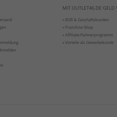
MIT OUTLET46.DE GELD
Versand
» B2B & Geschäftskunden
gen
» Franchise-Shop
» Affiliate-Partnerprogramm
 anmeldung
» Vorteile als Gewerbekunde
 abmelden
it