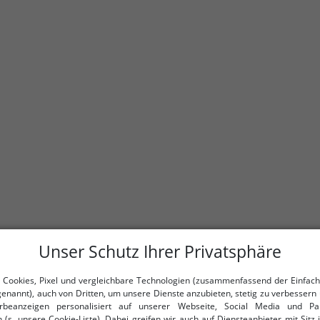
Unser Schutz Ihrer Privatsphäre
 Cookies, Pixel und vergleichbare Technologien (zusammenfassend der Einfach
genannt), auch von Dritten, um unsere Dienste anzubieten, stetig zu verbessern 
beanzeigen personalisiert auf unserer Webseite, Social Media und Par
 (s. unsere Cookie-Liste). Dabei greifen wir auch auf Diensteanbieter mit Sitz