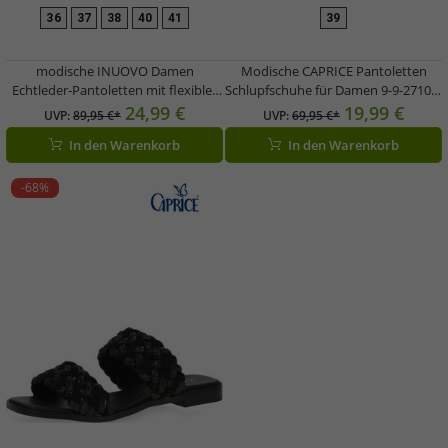
36
37
38
40
41
39
modische INUOVO Damen
Modische CAPRICE Pantoletten
Echtleder-Pantoletten mit flexibler
Schlupfschuhe für Damen 9-9-27103-
Laufsohle Schlupf-Schuhe 396052
20 167 Weiß
24,99 €
19,99 €
UVP:
89,95 €*
UVP:
69,95 €*
Braun
In den Warenkorb
In den Warenkorb
-68%