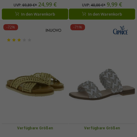
mit Klettverschluss Sommer-Schuhe
24,99 €
9,99 €
UVP:
69,89 €*
UVP:
40,00 €*
1025519 Pink
In den Warenkorb
In den Warenkorb
-72%
-71%
Verfügbare Größen
Verfügbare Größen