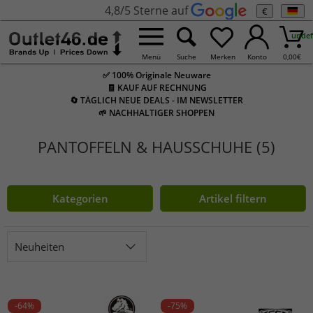
4,8/5 Sterne auf
€
undef
Menü
Suche
Merken
Konto
0,00
€
✅ 100% Originale Neuware
🧾 KAUF AUF RECHNUNG
🔄 TÄGLICH NEUE DEALS - IM NEWSLETTER
🌱 NACHHALTIGER SHOPPEN
PANTOFFELN & HAUSSCHUHE (5)
Kategorien
Artikel filtern
Neuheiten
-64%
-75%