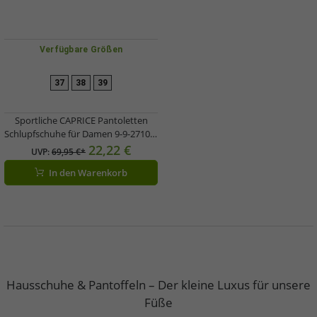
Verfügbare Größen
37
38
39
Sportliche CAPRICE Pantoletten
Schlupfschuhe für Damen 9-9-27103-
20 030 Schwarz
22,22 €
UVP:
69,95 €*
In den Warenkorb
Hausschuhe & Pantoffeln – Der kleine Luxus für unsere
Füße