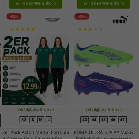
In den Warenkorb
In den Warenkorb
A0001293 Schwarz
Tasche für MTB, Trekking- &
Rennrad A0001294 Schwarz
-92%
-80%
Verfügbare Größen
Verfügbare Größen
XS
S
M
L
43
44
45
46
47
2er Pack Aston Martin Formula
PUMA ULTRA 5 PLAY MxSG