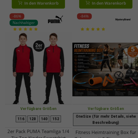
In den Warenkorb
In den Warenkorb
A0008352 Schwarz
USB-C 70 Lux A0008349
Schwarz
-86%
-84%
Nachhaltiger
Verfügbare Größen
Verfügbare Größen
OneSize (für mehr Details, siehe
116
128
140
152
Beschreibung)
2er Pack PUMA Teamliga 1/4
Fitness Heimtraining Box für