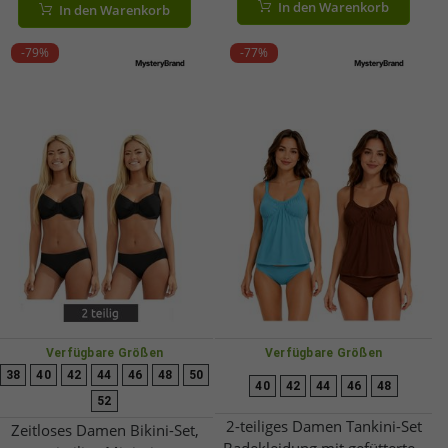
In den Warenkorb
In den Warenkorb
Rot
-79%
-77%
Verfügbare Größen
Verfügbare Größen
38
40
42
44
46
48
50
40
42
44
46
48
52
2-teiliges Damen Tankini-Set
Zeitloses Damen Bikini-Set,