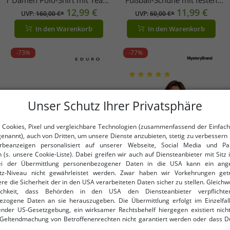
1 Damen Polo-Shirt mit Team-
Fußball-Schuhe mit festen
Logo auf der Brust und
12,99 €
Metallstollenspitzen Trainings-
11,99 €
,
UVP:
160,00 €*
UVP:
60,00 €*
Sponsorenlogos auf den
Schuhe Sport-Schuhe Schnür-
In den Warenkorb
In den Warenkorb
Ärmeln 701229256 001 Grün
Schuhe Fitness-Zubehör
107904 Neon-Grün/Blau oder
-73%
-77%
Lila/Pink
Unser Schutz Ihrer Privatsphäre
 Cookies, Pixel und vergleichbare Technologien (zusammenfassend der Einfach
genannt), auch von Dritten, um unsere Dienste anzubieten, stetig zu verbessern 
beanzeigen personalisiert auf unserer Webseite, Social Media und Par
 (s. unsere Cookie-Liste). Dabei greifen wir auch auf Diensteanbieter mit Sitz
ei der Übermittlung personenbezogener Daten in die USA kann ein an
tz-Niveau nicht gewährleistet werden. Zwar haben wir Vorkehrungen get
re die Sicherheit der in den USA verarbeiteten Daten sicher zu stellen. Gleichw
ichkeit, dass Behörden in den USA den Diensteanbieter verpflichte
ezogene Daten an sie herauszugeben. Die Übermittlung erfolgt im Einzelfall
Verfügbare Größen
Verfügbare Größen
nder US-Gesetzgebung, ein wirksamer Rechtsbehelf hiergegen existiert nicht
 Geltendmachung von Betroffenenrechten nicht garantiert werden oder dass D
OneSize (für mehr Details, siehe
40
42
44
46
48
ormiert wirst. Mit Deiner Einwilligung gem. Art. 49 Abs. 1 lit. a DSGVO erklärst Du
Beschreibung)