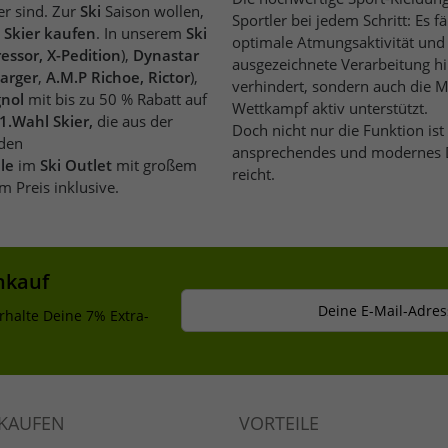
er sind. Zur
Ski
Saison wollen,
Sportler bei jedem Schritt: Es 
e
Skier kaufen
. In unserem
Ski
optimale Atmungsaktivität und Funktionalität gewährleisten und geht weit über ein
essor, X-Pedition
),
Dynastar
ausgezeichnete Verarbeitung hi
arger
,
A.M.P Richoe, Rictor
),
verhindert, sondern auch die Muskulatur und Bewegungsabläufe beim Training und
gnol
mit bis zu 50 % Rabatt auf
Wettkampf aktiv unterstützt.
1.Wahl Skier,
die aus der
ansprechendes und modernes Des
le
im
Ski Outlet
mit großem
reicht.
m Preis inklusive.
nkauf
Deine E-Mail-Adres
rhalte Deine 7% Extra-
NKAUFEN
VORTEILE