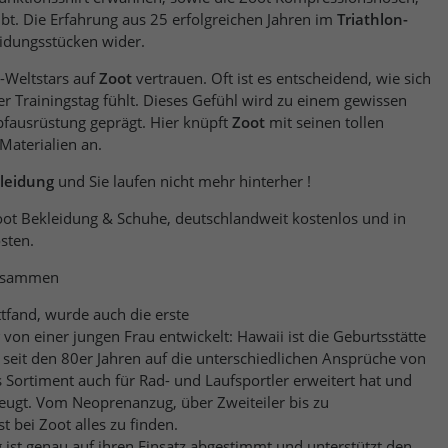
gibt. Die Erfahrung aus 25 erfolgreichen Jahren im
Triathlon-
in den Bekleidungsstücken wider.
on-Weltstars auf
Zoot
vertrauen. Oft ist es entscheidend, wie sich
wissen
pfausrüstung geprägt. Hier knüpft
Zoot
mit seinen tollen
aterialien an.
kleidung
und Sie laufen nicht mehr hinterher !
oot Bekleidung & Schuhe, deutschlandweit kostenlos und in
sten.
usammen
tfand, wurde auch die erste
von einer jungen Frau entwickelt: Hawaii ist die Geburtsstätte
ch seit den 80er Jahren auf die unterschiedlichen Ansprüche von
as Sortiment auch für Rad- und Laufsportler erweitert hat und
iler bis zu
t bei Zoot alles zu finden.
ren Einsatz abgestimmt und unterstützt den