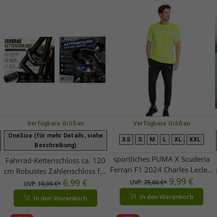
Verfügbare Größen
Verfügbare Größen
OneSize (für mehr Details, siehe
XS
S
M
L
XL
XXL
Beschreibung)
sportliches PUMA X Scuderia
Fahrrad-Kettenschloss ca. 120
Ferrari F1 2024 Charles Leclerc
cm Robustes Zahlenschloss für
Herren Sport-Shirt Formel 1
9,99 €
r
Fahrrad, E-Bike & E-Scooter
6,99 €
UVP:
75,00 €*
UVP:
19,99 €*
Team-Shirt 701230155 001
A00083 Schwarz
In den Warenkorb
In den Warenkorb
Neon-Gelb