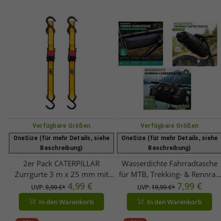
Verfügbare Größen
Verfügbare Größen
OneSize (für mehr Details, siehe
OneSize (für mehr Details, siehe
Beschreibung)
Beschreibung)
2er Pack CATERPILLAR
Wasserdichte Fahrradtasche
Zurrgurte 3 m x 25 mm mit
für MTB, Trekking- & Rennrad
Klemmschloss S-Haken 250
4,99 €
Bike-Tasche Fahrrad-Organize
7,99 €
UVP:
9,99 €*
UVP:
19,99 €*
daN Spanngurte **B-Ware –
Schwarz
In den Warenkorb
In den Warenkorb
geprüft & funktionell
einwandfrei** Gelb