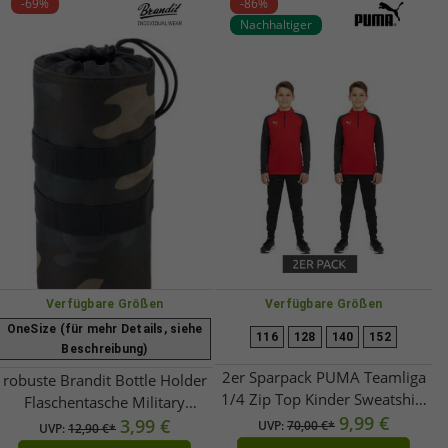
-69%
-86%
Nachhaltiger
Verfügbare Größen
Verfügbare Größen
OneSize (für mehr Details, siehe
116
128
140
152
Beschreibung)
2er Sparpack PUMA Teamliga
robuste Brandit Bottle Holder
1/4 Zip Top Kinder Sweatshirt
Flaschentasche Military
nachhaltiges Trainings-Shirt mit
9,99 €
Darkcamo
3,99 €
UVP:
70,00 €*
UVP:
12,90 €*
dryCELL Sport-Shirt 657237 01