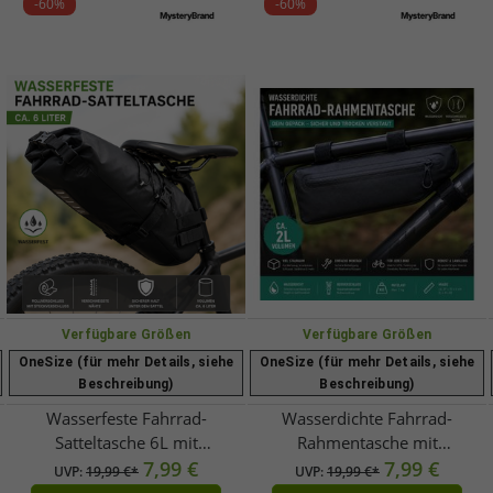
-60%
-60%
Verfügbare Größen
Verfügbare Größen
OneSize (für mehr Details, siehe
OneSize (für mehr Details, siehe
Beschreibung)
Beschreibung)
Wasserfeste Fahrrad-
Wasserdichte Fahrrad-
Satteltasche 6L mit
Rahmentasche mit
Rollverschluss – Fahrradtasche
7,99 €
verschweißten Nähten ca. 2
7,99 €
UVP:
19,99 €*
UVP:
19,99 €*
für MTB, E-Bike & Trekkingrad
Liter Robuste Bikepacking