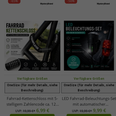
-65%
-50%
Verfügbare Größen
Verfügbare Größen
OneSize (für mehr Details, siehe
OneSize (für mehr Details, siehe
Beschreibung)
Beschreibung)
Fahrrad-Kettenschloss mit 5-
LED Fahrrad-Beleuchtungs-Set
stelligem Zahlencode ca. 120
mit automatischer
cm Robustes Zahlenschloss für
6,99 €
Lichtsteuerung
9,99 €
UVP:
19,99 €*
UVP:
19,99 €*
Fahrrad, E-Bike & E-Scooter
Frontscheinwerfer & Rücklicht