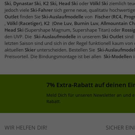
Ski
,
Dynastar Ski
,
K2 Ski, Head Ski
oder
Völkl Ski
ziemlich teu
jedoch viele
Ski-Fahrer
sich gerne neue, qualitativ hochwertig
Outlet
finden Sie
Ski-Auslaufmodelle
von
Fischer
(
RC4, Progr
,
Völkl
(
Racetiger
),
K2
(
One Luv
,
Burnin Luv
,
Allmountain Ch
Head Ski
(Supershape Magnum, Supershape Titan) oder
Rossi
den UVP. Die
Ski-Auslaufmodelle
in unserem
Ski Outlet
sind
letzten Saison sind und sich in der Regel funktionell kaum von den
aktuellen
Skier
unterscheiden. Bestellen Sie
Ski-Auslaufmodel
Preisvorteil. Die Bindungsmontage ist bei allen
Ski-Modellen
i
7% Extra-Rabatt auf deinen Ei
Meld Dich für unseren Newsletter an und e
Rabatt.
WIR HELFEN DIR!
SICHER EI