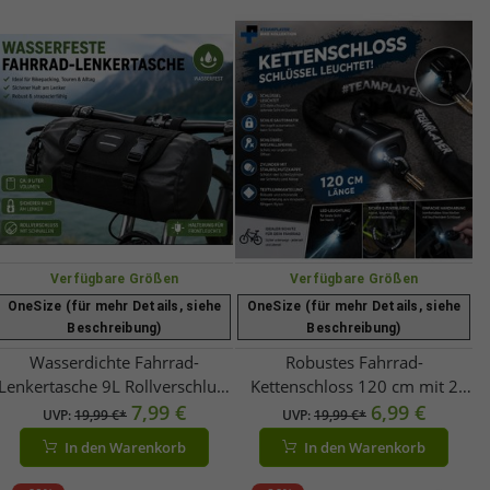
Verfügbare Größen
Verfügbare Größen
OneSize (für mehr Details, siehe
OneSize (für mehr Details, siehe
Beschreibung)
Beschreibung)
Wasserdichte Fahrrad-
Robustes Fahrrad-
Lenkertasche 9L Rollverschluss
Kettenschloss 120 cm mit 2
Fahrradlenkertasche für MTB,
7,99 €
Schlüsseln 1× LED-Schlüssel
6,99 €
UVP:
19,99 €*
UVP:
19,99 €*
E-Bike & Trekkingrad
Automatikschloss
In den Warenkorb
In den Warenkorb
A0001919 Schwarz
Textilummantelung A0008346
Schwarz