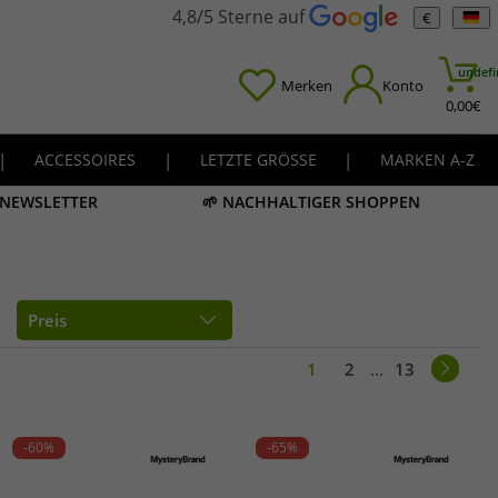
4,8/5 Sterne auf
€
undefi
Merken
Konto
0,00
€
|
ACCESSOIRES
|
LETZTE GRÖSSE
|
MARKEN A-Z
M NEWSLETTER
🌱 NACHHALTIGER SHOPPEN
Preis
1
2
...
13
-60%
-65%