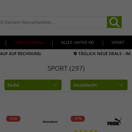
|
LIMITED-DEALS
|
ALLES UNTER X€!
|
SPORT
KAUF AUF RECHNUNG
🔄 TÄGLICH NEUE DEALS - I
SPORT (297)
Farbe
Geschlecht
-65%
-87%