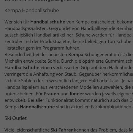
Kempa Handballschuhe
Wer sich für
Handballschuhe
von Kempa entscheidet, bekom
Handballspezialisten. Gegründet von Handballlegende Bernhard Kempa stellt die Fi
ausschließlich Handballartikel her. Schuhe werden für Handbal
zentraler Teil der Produktpalette, keine beliebigen Turnschuhe für die Halle, die andere
Hersteller gern im Programm führen.
Besonderheit bei der neuesten
Kempa
Schuhgeneration ist di
Michelin entwickelte Sohle. Durch die 
Handballschuhe
einen verbesserten Grip auf dem Hallenboden
verringert die Anhaftung von Staub. Gegenüber herkömmlichen Gummimischungen zeichnen
sich die Sohlen durch wesentlich längere Haltbarkeit aus. Je nach Vorliebe können
Handballspielern aus verschiedenen Modellen auswählen, die si
unterscheiden. Für
Frauen
und
Kinder
wurden jeweils eigene Versione
entwickelt. Bei aller Funktionalität kommt natürlich auch das D
Kempa
Handballschuhe
sind in aktuellen Farbkombinatio
Ski Outlet
Viele leidenschaftliche
Ski
-
Fahrer
kennen 