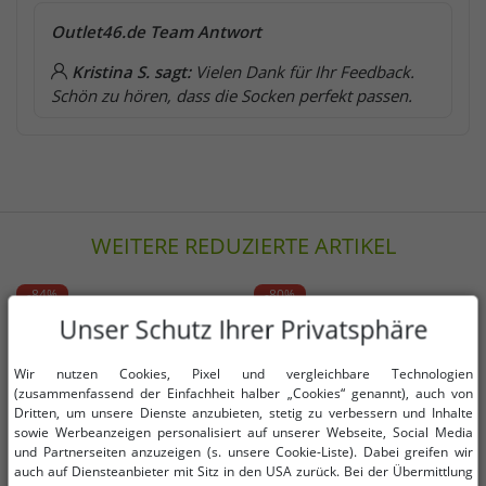
Outlet46.de Team Antwort
Kristina S. sagt:
Vielen Dank für Ihr Feedback.
Schön zu hören, dass die Socken perfekt passen.
WEITERE REDUZIERTE ARTIKEL
-84%
-80%
Unser Schutz Ihrer Privatsphäre
Wir nutzen Cookies, Pixel und vergleichbare Technologien
(zusammenfassend der Einfachheit halber „Cookies“ genannt), auch von
Dritten, um unsere Dienste anzubieten, stetig zu verbessern und Inhalte
sowie Werbeanzeigen personalisiert auf unserer Webseite, Social Media
und Partnerseiten anzuzeigen (s. unsere Cookie-Liste). Dabei greifen wir
auch auf Diensteanbieter mit Sitz in den USA zurück. Bei der Übermittlung