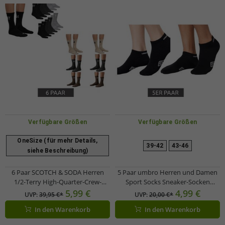
Verfügbare Größen
Verfügbare Größen
OneSize (für mehr Details,
39-42
43-46
siehe Beschreibung)
6 Paar SCOTCH & SODA Herren
5 Paar umbro Herren und Damen
1/2-Terry High-Quarter-Crew-
Sport Socks Sneaker-Socken
Socken Alltags-Socken Business-
Strümpfe Oeko-Tex Standard 100
5,99 €
4,99 €
UVP:
39,95 €*
UVP:
20,00 €*
Socken Größe 41-46 SS43513
Schwarz
In den Warenkorb
In den Warenkorb
Braun, Beige, Dunkelgrau oder
Schwarz, Grau, Dunkelgrau