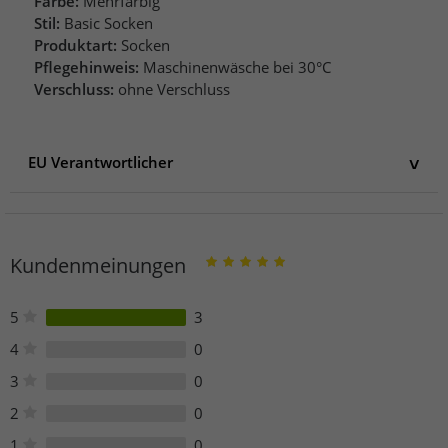
Farbe:
Mehrfarbig
Stil:
Basic Socken
Produktart:
Socken
Pflegehinweis:
Maschinenwäsche bei 30°C
Verschluss:
ohne Verschluss
EU Verantwortlicher
EU Verantwortlicher
hummel Cenozoic ApS
Balticagade 20 8000 Aarhus C Denmark 20
Kundenmeinungen
8000 Aarhus
Dänemark
OnlinesupportDE@hummel.dk
5
3
Telefon: 08000-486635
4
0
3
0
2
0
1
0