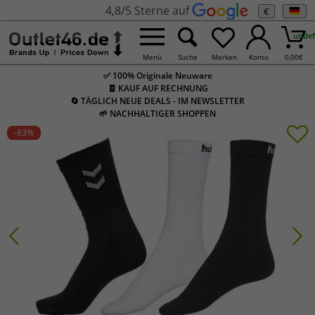
4,8/5 Sterne auf
€
undef
Menü
Suche
Merken
Konto
0,00
€
✅ 100% Originale Neuware
🧾 KAUF AUF RECHNUNG
🔄 TÄGLICH NEUE DEALS - IM NEWSLETTER
🌱 NACHHALTIGER SHOPPEN
-83
%