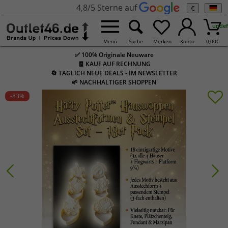
4,8/5 Sterne auf
€
undef
Menü
Suche
Merken
Konto
0,00
€
✅ 100% Originale Neuware
🧾 KAUF AUF RECHNUNG
🔄 TÄGLICH NEUE DEALS - IM NEWSLETTER
🌱 NACHHALTIGER SHOPPEN
-83
%