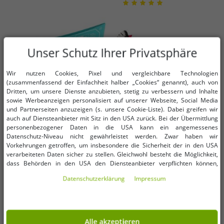
Unser Schutz Ihrer Privatsphäre
Wir nutzen Cookies, Pixel und vergleichbare Technologien
(zusammenfassend der Einfachheit halber „Cookies“ genannt), auch von
Dritten, um unsere Dienste anzubieten, stetig zu verbessern und Inhalte
sowie Werbeanzeigen personalisiert auf unserer Webseite, Social Media
und Partnerseiten anzuzeigen (s. unsere Cookie-Liste). Dabei greifen wir
auch auf Diensteanbieter mit Sitz in den USA zurück. Bei der Übermittlung
personenbezogener Daten in die USA kann ein angemessenes
Datenschutz-Niveau nicht gewährleistet werden. Zwar haben wir
Vorkehrungen getroffen, um insbesondere die Sicherheit der in den USA
Verfügbare Größen
Verfügbare Größen
verarbeiteten Daten sicher zu stellen. Gleichwohl besteht die Möglichkeit,
dass Behörden in den USA den Diensteanbieter verpflichten können,
OneSize (für mehr Details,
OneSize (für mehr Details,
personenbezogene Daten an sie herauszugeben. Die Übermittlung erfolgt
siehe Beschreibung)
siehe Beschreibung)
Daten­schutz­erklärung
Impressum
im Einzelfall auf Basis entsprechender US-Gesetzgebung, ein wirksamer
Rechtsbehelf hiergegen existiert nicht. Ebenfalls kann eine Geltendmachung
Everlasting Comfort RGB Gaming
Spülbecken-Organizer mit
von Betroffenenrechten nicht garantiert werden oder dass Du über den
Mauspad mit LED &
praktischem Wasserablauf
Zugriff informiert wirst. Mit Deiner Einwilligung gem. Art. 49 Abs. 1 lit. a
Handgelenkstütze – Großes
Spülutensilien-Aufbewahrung
4,99 €
2,49 €
DSGVO erklärst Du Dich in die Übermittlung in die USA für einverstanden
UVP:
28,95 €*
UVP:
9,99 €*
Alle akzeptieren