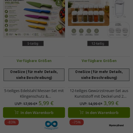
Verfügbare Größen
Verfügbare Größen
OneSize (für mehr Details,
OneSize (für mehr Details,
siehe Beschreibung)
siehe Beschreibung)
5-teiliges Edelstahl Messer-Set mit
12-teiliges Gewürzstreuer-Set aus
Klingenschutz &
Kunststoff mit Deckel und 2
Antihaftbeschichtung 9857684
Halterungen 250 ml
5,99 €
3,99 €
UVP:
17,99 €*
UVP:
14,99 €*
bunt
Gewürzbehälter für Gewürze,
In den Warenkorb
In den Warenkorb
Kräuter, Pfeffer und Salz
transparent/weiß
-83%
-75%