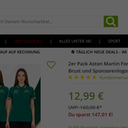
|
LIMITED-DEALS
|
ALLES UNTER X€!
|
SPORT
KAUF AUF RECHNUNG
🔄 TÄGLICH NEUE DEALS - I
2er Pack Aston Martin Fo
Brust und Sponsorenlogo
Kundenmeinu
12,99
€
UVP:
160,00
€
*
Du sparst
147,01
€!
Ab 49€ Warenkorb - Kostenloser Vers