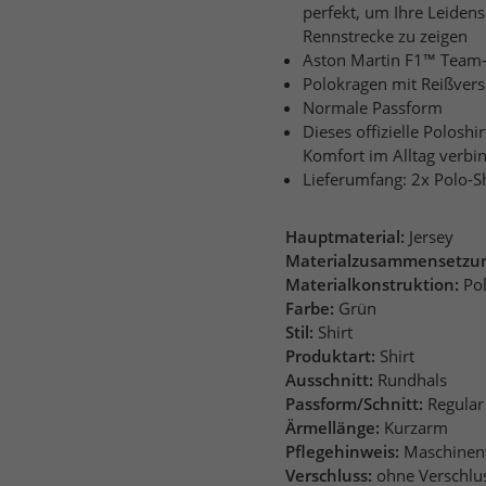
perfekt, um Ihre Leidens
Rennstrecke zu zeigen
Aston Martin F1™ Team-
Polokragen mit Reißvers
Normale Passform
Dieses offizielle Poloshi
Komfort im Alltag verb
Lieferumfang: 2x Polo-Sh
Hauptmaterial:
Jersey
Materialzusammensetzu
Materialkonstruktion:
Po
Farbe:
Grün
Stil:
Shirt
Produktart:
Shirt
Ausschnitt:
Rundhals
Passform/Schnitt:
Regular
Ärmellänge:
Kurzarm
Pflegehinweis:
Maschinen
Verschluss:
ohne Verschlu