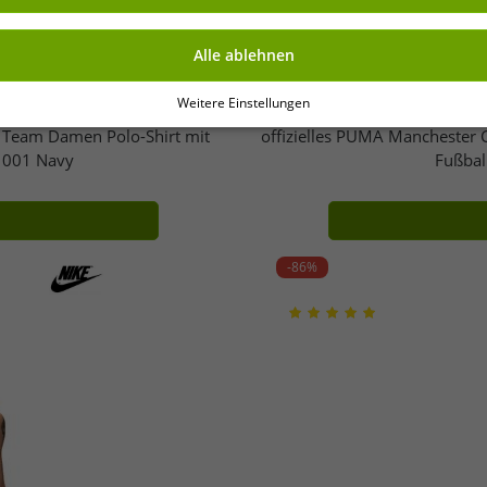
Alle ablehnen
Weitere Einstellungen
 Team Damen Polo-Shirt mit
offizielles PUMA Manchester 
 001 Navy
Fußbal
-86%