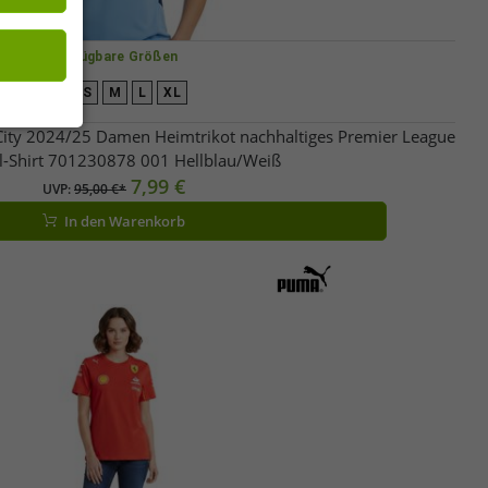
Verfügbare Größen
XS
S
M
L
XL
City 2024/25 Damen Heimtrikot nachhaltiges Premier League
l-Shirt 701230878 001 Hellblau/Weiß
7,99 €
UVP:
95,00 €*
In den Warenkorb