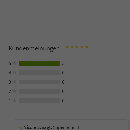
Kundenmeinungen
5
2
4
0
3
0
2
0
1
0
Nicole S. sagt:
Super Schnitt