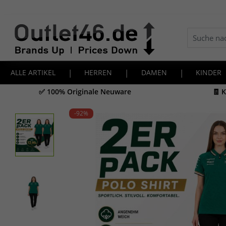
ALLE ARTIKEL
|
HERREN
|
DAMEN
|
KINDER
✅ 100% Originale Neuware
🧾 
-92
%