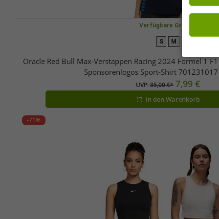
Verfügbare Größen
S
M
Oracle Red Bull Max-Verstappen Racing 2024 Formel 1 F1
Sponsorenlogos Sport-Shirt 701231017
7,99 €
UVP:
85,00 €*
In den Warenkorb
-71%