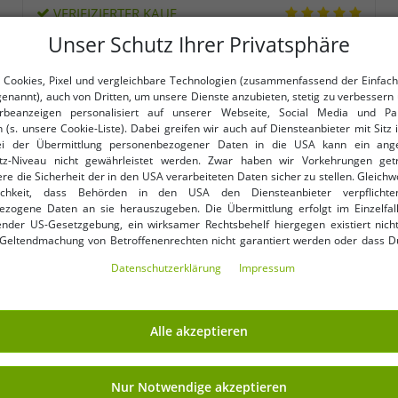
VERIFIZIERTER KAUF
Unser Schutz Ihrer Privatsphäre
 Cookies, Pixel und vergleichbare Technologien (zusammenfassend der Einfach
genannt), auch von Dritten, um unsere Dienste anzubieten, stetig zu verbessern 
beanzeigen personalisiert auf unserer Webseite, Social Media und Par
WEITERE REDUZIERTE ARTIKEL
 (s. unsere Cookie-Liste). Dabei greifen wir auch auf Diensteanbieter mit Sitz
ei der Übermittlung personenbezogener Daten in die USA kann ein an
tz-Niveau nicht gewährleistet werden. Zwar haben wir Vorkehrungen get
re die Sicherheit der in den USA verarbeiteten Daten sicher zu stellen. Gleichw
-92%
ichkeit, dass Behörden in den USA den Diensteanbieter verpflichte
Nachhaltiger
ezogene Daten an sie herauszugeben. Die Übermittlung erfolgt im Einzelfall
nder US-Gesetzgebung, ein wirksamer Rechtsbehelf hiergegen existiert nicht
 Geltendmachung von Betroffenenrechten nicht garantiert werden oder dass D
ormiert wirst. Mit Deiner Einwilligung gem. Art. 49 Abs. 1 lit. a DSGVO erklärst Du
Daten­schutz­erklärung
Impressum
ng in die USA für einverstanden (s.a. unsere Datenschutzerklärung). Du hast d
ndige Cookies verwendet werden sollen oder ob Du darüber hinaus weite
en möchtest. Standardmäßig sind nur notwendige Dienste aktiv, was Du 
 akzeptieren verwenden“ bestätigen kannst. Du kannst Deine Einwilligung e
Alle akzeptieren
ptieren“ erklären oder unter „Weitere Einstellungen“ an Deine Wünsche anpa
ng kannst Du jederzeit über „Datenschutz-Einstellungen“ am Ende jeder unserer
r die Zukunft widerrufen oder ändern.
Nur Notwendige akzeptieren