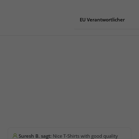
EU Verantwortlicher
EU Verantwortlicher
Dadford Road
NN12 8TJ Silverstone
United Kingdom
Suresh B. sagt:
Nice T-Shirts with good quality