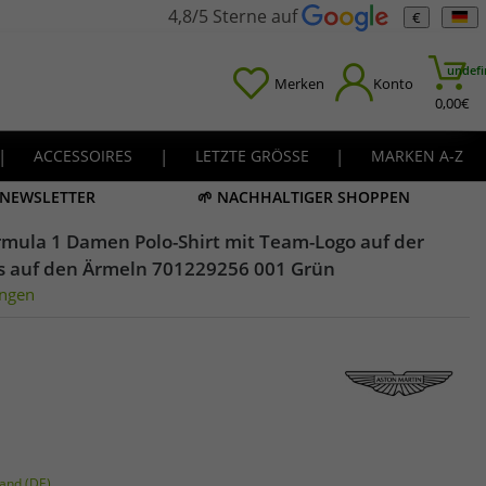
4,8/5 Sterne auf
€
undefi
Merken
Konto
0,00
€
|
ACCESSOIRES
|
LETZTE GRÖSSE
|
MARKEN A-Z
M NEWSLETTER
🌱 NACHHALTIGER SHOPPEN
rmula 1 Damen Polo-Shirt mit Team-Logo auf der
s auf den Ärmeln 701229256 001 Grün
ngen
and (DE)