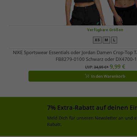
Verfügbare Größen
XS
M
L
NIKE Sportswear Essentials oder Jordan Damen Crop-Top T
FB8279-0100 Schwarz oder DX4700-
9,99 €
UVP:
34,99 €*
In den Warenkorb
7% Extra-Rabatt auf deinen Ei
Meld Dich für unseren Newsletter an und e
Rabatt.