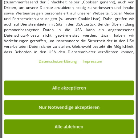
(zusammenfassend der Einfachheit halber „Cookies“ genannt), auch von
Kauspielzeug Hundespielzeug im
SCHLAFMEISTER Bat Kopf-Kissen
Dritten, um unsere Dienste anzubieten, stetig zu verbessern und Inhalte
Notizbuch Brief-Motiv
Nackenstütz-Kissen OEKO-TEX
1,99 €
12,00 €
UVP:
14,99 €*
UVP:
59,95 €*
sowie Werbeanzeigen personalisiert auf unserer Webseite, Social Media
Beißspielzeug 15x5x20cm Weiß
zertifiziert Allergiker-Kissen
und Partnerseiten anzuzeigen (s. unsere Cookie-Liste). Dabei greifen wir
In den Warenkorb
In den Warenkorb
60x30x8cm Weiß
auch auf Diensteanbieter mit Sitz in den USA zurück. Bei der Übermittlung
-79%
-78%
personenbezogener Daten in die USA kann ein angemessenes
Datenschutz-Niveau nicht gewährleistet werden. Zwar haben wir
Vorkehrungen getroffen, um insbesondere die Sicherheit der in den USA
verarbeiteten Daten sicher zu stellen. Gleichwohl besteht die Möglichkeit,
dass Behörden in den USA den Diensteanbieter verpflichten können,
personenbezogene Daten an sie herauszugeben. Die Übermittlung erfolgt
Daten­schutz­erklärung
Impressum
im Einzelfall auf Basis entsprechender US-Gesetzgebung, ein wirksamer
Rechtsbehelf hiergegen existiert nicht. Ebenfalls kann eine Geltendmachung
von Betroffenenrechten nicht garantiert werden oder dass Du über den
Zugriff informiert wirst. Mit Deiner Einwilligung gem. Art. 49 Abs. 1 lit. a
DSGVO erklärst Du Dich in die Übermittlung in die USA für einverstanden
Alle akzeptieren
(s.a. unsere Datenschutzerklärung). Du hast die Wahl, ob nur notwendige
Cookies verwendet werden sollen oder ob Du darüber hinaus weitere
Cookies akzeptieren möchtest. Standardmäßig sind nur notwendige Dienste
aktiv, was Du unter „Nur Notwendige akzeptieren verwenden“ bestätigen
Nur Notwendige akzeptieren
kannst. Du kannst Deine Einwilligung entweder für „Alle akzeptieren“
erklären oder unter „Weitere Einstellungen“ an Deine Wünsche anpassen.
Deine Einwilligung kannst Du jederzeit über „Datenschutz-Einstellungen“
Alle ablehnen
am Ende jeder unserer Seiten mit Wirkung für die Zukunft widerrufen oder
Verfügbare Größen
Verfügbare Größen
ändern.