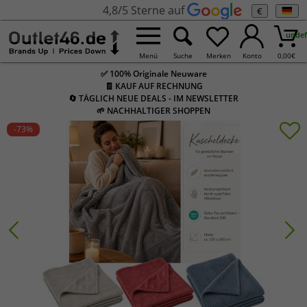
4,8/5 Sterne auf
€
undef
Menü
Suche
Merken
Konto
0,00
€
✅ 100% Originale Neuware
🧾 KAUF AUF RECHNUNG
🔄 TÄGLICH NEUE DEALS - IM NEWSLETTER
🌱 NACHHALTIGER SHOPPEN
-73
%