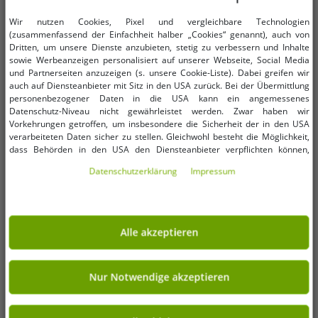
OneSize (für mehr Details,
OneSize (für mehr Details,
Wir nutzen Cookies, Pixel und vergleichbare Technologien
siehe Beschreibung)
siehe Beschreibung)
(zusammenfassend der Einfachheit halber „Cookies“ genannt), auch von
Dritten, um unsere Dienste anzubieten, stetig zu verbessern und Inhalte
GLIBBI DINO Surprise gefüllte
GLIBBI Badekugeln Blubber
sowie Werbeanzeigen personalisiert auf unserer Webseite, Social Media
Kinder Badebomben mit
Sprudelnder Badezusatz für Kinder
und Partnerseiten anzuzeigen (s. unsere Cookie-Liste). Dabei greifen wir
Dinosaurier Sammelfiguren ab 3
ab 3 Jahren 4x Badebomben mit
1,99 €
1,99 €
UVP:
3,99 €*
UVP:
5,99 €*
auch auf Diensteanbieter mit Sitz in den USA zurück. Bei der Übermittlung
Jahren 100gr 105953717 Blau, Grün
Farbe & Duft Bunt
personenbezogener Daten in die USA kann ein angemessenes
In den Warenkorb
In den Warenkorb
oder Orange
Datenschutz-Niveau nicht gewährleistet werden. Zwar haben wir
Vorkehrungen getroffen, um insbesondere die Sicherheit der in den USA
-67%
-70%
verarbeiteten Daten sicher zu stellen. Gleichwohl besteht die Möglichkeit,
dass Behörden in den USA den Diensteanbieter verpflichten können,
personenbezogene Daten an sie herauszugeben. Die Übermittlung erfolgt
Daten­schutz­erklärung
Impressum
im Einzelfall auf Basis entsprechender US-Gesetzgebung, ein wirksamer
Rechtsbehelf hiergegen existiert nicht. Ebenfalls kann eine Geltendmachung
von Betroffenenrechten nicht garantiert werden oder dass Du über den
Zugriff informiert wirst. Mit Deiner Einwilligung gem. Art. 49 Abs. 1 lit. a
DSGVO erklärst Du Dich in die Übermittlung in die USA für einverstanden
Alle akzeptieren
(s.a. unsere Datenschutzerklärung). Du hast die Wahl, ob nur notwendige
Cookies verwendet werden sollen oder ob Du darüber hinaus weitere
Cookies akzeptieren möchtest. Standardmäßig sind nur notwendige Dienste
aktiv, was Du unter „Nur Notwendige akzeptieren verwenden“ bestätigen
Nur Notwendige akzeptieren
kannst. Du kannst Deine Einwilligung entweder für „Alle akzeptieren“
erklären oder unter „Weitere Einstellungen“ an Deine Wünsche anpassen.
Deine Einwilligung kannst Du jederzeit über „Datenschutz-Einstellungen“