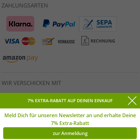
ZAHLUNGSARTEN
WIR VERSCHICKEN MIT
7% EXTRA-RABATT AUF DEINEN EINKAUF
Meld Dich für unseren Newsletter an und erhalte Deine
Alle Preise inkl. gesetzlicher MwSt. * Unverbindliche
7% Extra-Rabatt
Preisempfehlung des Herstellers. | © Copyright 2026
Outlet46.de GmbH Alle Rechte vorbehalten. | **Montag-
zur Anmeldung
Freitag | *(DE)