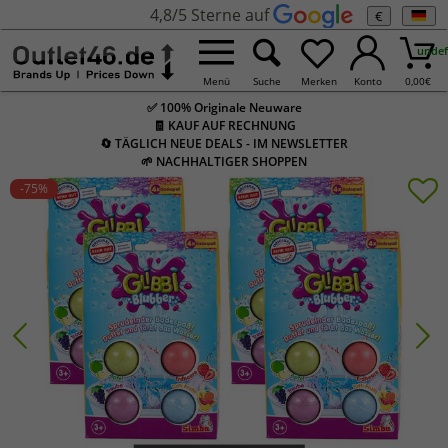
4,8/5 Sterne auf
€
undef
Menü
Suche
Merken
Konto
0,00
€
✅ 100% Originale Neuware
🧾 KAUF AUF RECHNUNG
🔄 TÄGLICH NEUE DEALS - IM NEWSLETTER
🌱 NACHHALTIGER SHOPPEN
-75
%