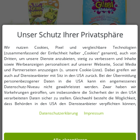
Unser Schutz Ihrer Privatsphäre
Wir nutzen Cookies, Pixel und vergleichbare Technologien
(zusammenfassend der Einfachheit halber „Cookies“ genannt), auch von
Dritten, um unsere Dienste anzubieten, stetig zu verbessern und Inhalte
sowie Werbeanzeigen personalisiert auf unserer Webseite, Social Media
Verfügbare Größen
Verfügbare Größen
und Partnerseiten anzuzeigen (s. unsere Cookie-Liste). Dabei greifen wir
auch auf Diensteanbieter mit Sitz in den USA zurück. Bei der Übermittlung
OneSize (für mehr Details,
OneSize (für mehr Details,
personenbezogener Daten in die USA kann ein angemessenes
siehe Beschreibung)
siehe Beschreibung)
Datenschutz-Niveau nicht gewährleistet werden. Zwar haben wir
Vorkehrungen getroffen, um insbesondere die Sicherheit der in den USA
verarbeiteten Daten sicher zu stellen. Gleichwohl besteht die Möglichkeit,
GLIBBI DINO Surprise gefüllte
GLIBBI Badekugeln Blubber
dass Behörden in den USA den Diensteanbieter verpflichten können,
Kinder Badebomben mit
Sprudelnder Badezusatz für Kinder
personenbezogene Daten an sie herauszugeben. Die Übermittlung erfolgt
Dinosaurier Sammelfiguren ab 3
ab 3 Jahren 4x Badebomben mit
1,99 €
1,99 €
UVP:
3,99 €*
UVP:
5,99 €*
Daten­schutz­erklärung
Impressum
im Einzelfall auf Basis entsprechender US-Gesetzgebung, ein wirksamer
Jahren 100gr 105953717 Blau, Grün
Farbe & Duft Bunt
Rechtsbehelf hiergegen existiert nicht. Ebenfalls kann eine Geltendmachung
In den Warenkorb
In den Warenkorb
oder Orange
von Betroffenenrechten nicht garantiert werden oder dass Du über den
Zugriff informiert wirst. Mit Deiner Einwilligung gem. Art. 49 Abs. 1 lit. a
-67%
-70%
DSGVO erklärst Du Dich in die Übermittlung in die USA für einverstanden