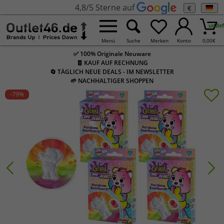
4,8/5 Sterne auf
€
undef
Menü
Suche
Merken
Konto
0,00
€
✅ 100% Originale Neuware
🧾 KAUF AUF RECHNUNG
🔄 TÄGLICH NEUE DEALS - IM NEWSLETTER
🌱 NACHHALTIGER SHOPPEN
-79
%