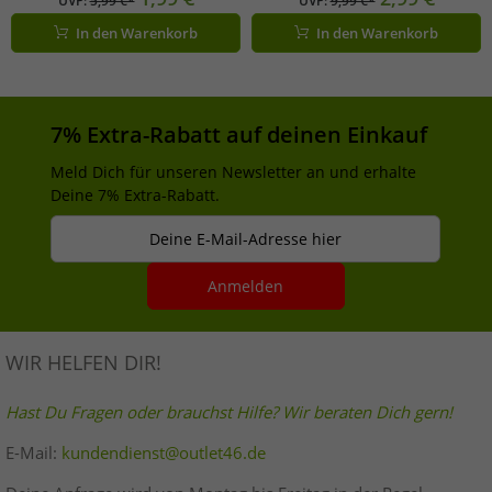
UVP:
5,99 €*
UVP:
9,99 €*
Jahren 100gr 105953972 Blau, Grün,
3x30gr 105953570 Lila/Bunt
In den Warenkorb
In den Warenkorb
Pink oder Orange
7% Extra-Rabatt auf deinen Einkauf
Meld Dich für unseren Newsletter an und erhalte
Deine 7% Extra-Rabatt.
Deine E-Mail-Adresse hier
Anmelden
WIR HELFEN DIR!
Hast Du Fragen oder brauchst Hilfe? Wir beraten Dich gern!
E-Mail:
kundendienst@outlet46.de