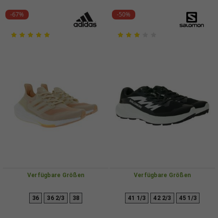
-67%
-50%
Verfügbare Größen
Verfügbare Größen
36
36 2/3
38
41 1/3
42 2/3
45 1/3