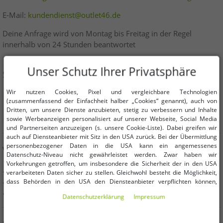
E-Mail:
kundendienst@outlet46.de
Deine Anfrage wird von Montag bis Freitag in der Regel
innerhalb von 24 Stunden beantwortet
Unser Schutz Ihrer Privatsphäre
SICHER EINKAUFEN
Wir nutzen Cookies, Pixel und vergleichbare Technologien
(zusammenfassend der Einfachheit halber „Cookies“ genannt), auch von
Dritten, um unsere Dienste anzubieten, stetig zu verbessern und Inhalte
sowie Werbeanzeigen personalisiert auf unserer Webseite, Social Media
und Partnerseiten anzuzeigen (s. unsere Cookie-Liste). Dabei greifen wir
auch auf Diensteanbieter mit Sitz in den USA zurück. Bei der Übermittlung
personenbezogener Daten in die USA kann ein angemessenes
VORTEILE
Datenschutz-Niveau nicht gewährleistet werden. Zwar haben wir
Vorkehrungen getroffen, um insbesondere die Sicherheit der in den USA
KAUF AUF RECHNUNG
verarbeiteten Daten sicher zu stellen. Gleichwohl besteht die Möglichkeit,
dass Behörden in den USA den Diensteanbieter verpflichten können,
100 Tage Rückgaberecht
personenbezogene Daten an sie herauszugeben. Die Übermittlung erfolgt
Versandkostenfrei ab 49 € (DE)
Daten­schutz­erklärung
Impressum
im Einzelfall auf Basis entsprechender US-Gesetzgebung, ein wirksamer
Rechtsbehelf hiergegen existiert nicht. Ebenfalls kann eine Geltendmachung
von Betroffenenrechten nicht garantiert werden oder dass Du über den