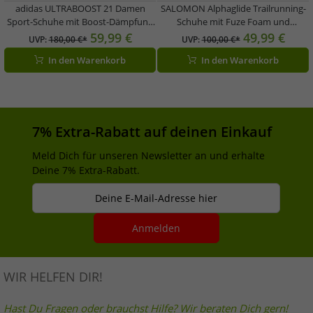
adidas ULTRABOOST 21 Damen
SALOMON Alphaglide Trailrunning-
Sport-Schuhe mit Boost-Dämpfung
Schuhe mit Fuze Foam und
bequeme Lauf-Schuhe S23838 Rosa
Ortholite Sohle 9mm Sprengung
59,99 €
49,99 €
UVP:
180,00 €*
UVP:
100,00 €*
478010 30 Schwarz
In den Warenkorb
In den Warenkorb
7% Extra-Rabatt auf deinen Einkauf
Meld Dich für unseren Newsletter an und erhalte
Deine 7% Extra-Rabatt.
Deine E-Mail-Adresse hier
Anmelden
WIR HELFEN DIR!
Hast Du Fragen oder brauchst Hilfe? Wir beraten Dich gern!