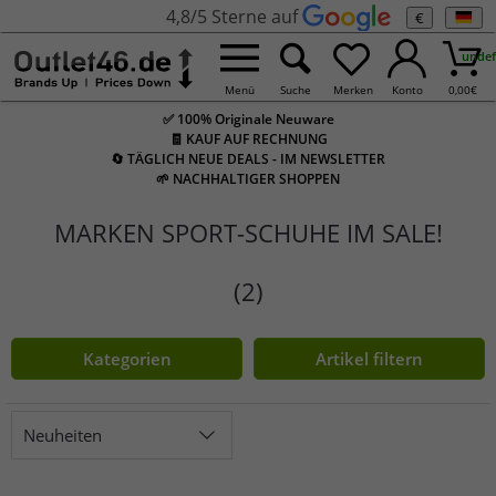
4,8/5 Sterne auf
€
undef
Menü
Suche
Merken
Konto
0,00
€
✅ 100% Originale Neuware
🧾 KAUF AUF RECHNUNG
🔄 TÄGLICH NEUE DEALS - IM NEWSLETTER
🌱 NACHHALTIGER SHOPPEN
MARKEN SPORT-SCHUHE IM SALE!
(2)
Kategorien
Artikel filtern
Neuheiten