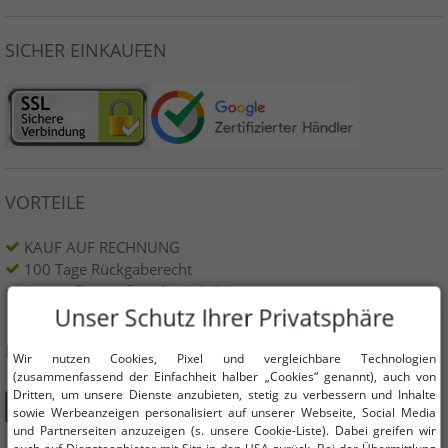
SICHER EINKAUFEN
VORTEILE
KAUF AUF RECHNUNG
100 Tage Rückgaberecht
Versandkostenfrei ab 49 € (DE)
Unser Schutz Ihrer Privatsphäre
DU FINDEST UNS AUCH AUF
Wir nutzen Cookies, Pixel und vergleichbare Technologien
(zusammenfassend der Einfachheit halber „Cookies“ genannt), auch von
Dritten, um unsere Dienste anzubieten, stetig zu verbessern und Inhalte
sowie Werbeanzeigen personalisiert auf unserer Webseite, Social Media
und Partnerseiten anzuzeigen (s. unsere Cookie-Liste). Dabei greifen wir