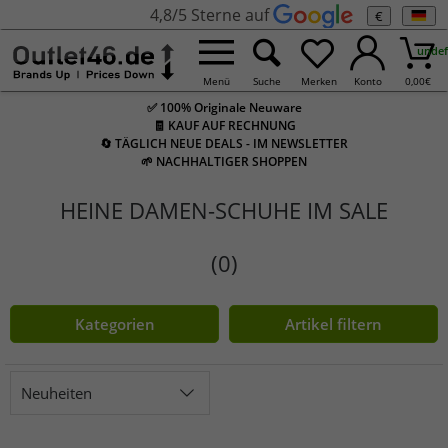
4,8/5 Sterne auf
€
undef
Menü
Suche
Merken
Konto
0,00
€
✅ 100% Originale Neuware
🧾 KAUF AUF RECHNUNG
🔄 TÄGLICH NEUE DEALS - IM NEWSLETTER
🌱 NACHHALTIGER SHOPPEN
HEINE DAMEN-SCHUHE IM SALE
(0)
Kategorien
Artikel filtern
Neuheiten