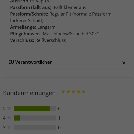
Ausschnitt:
Kapuze
Passform (fällt aus):
Fällt kleiner aus
Passform/Schnitt:
Regular Fit (normale Passform,
lockerer Schnitt)
Ärmellänge:
Langarm
Pflegehinweis:
Maschinenwäsche bei 30°C
Verschluss:
Reißverschluss
EU Verantwortlicher
EU Verantwortlicher
Helly Hansen Distributie
Holtumnoordweg 77
Kundenmeinungen
6121 RE Born
Niederlande
compliance@hellyhansen.com
5
6
Telefon: +31 46 744 0214
4
1
3
0