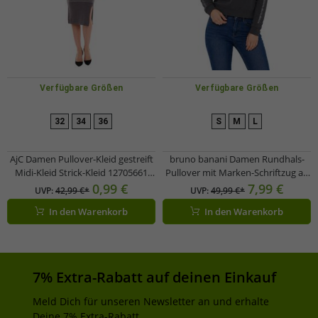
Verfügbare Größen
Verfügbare Größen
32
34
36
S
M
L
AjC Damen Pullover-Kleid gestreift
bruno banani Damen Rundhals-
Midi-Kleid Strick-Kleid 12705661
Pullover mit Marken-Schriftzug an
Grau
Ärmel verlaufend Baumwoll-
0,99 €
7,99 €
UVP:
42,99 €*
UVP:
49,99 €*
Sweater Langarm-Shirt Anthrazit
In den Warenkorb
In den Warenkorb
7% Extra-Rabatt auf deinen Einkauf
Meld Dich für unseren Newsletter an und erhalte
Deine 7% Extra-Rabatt.