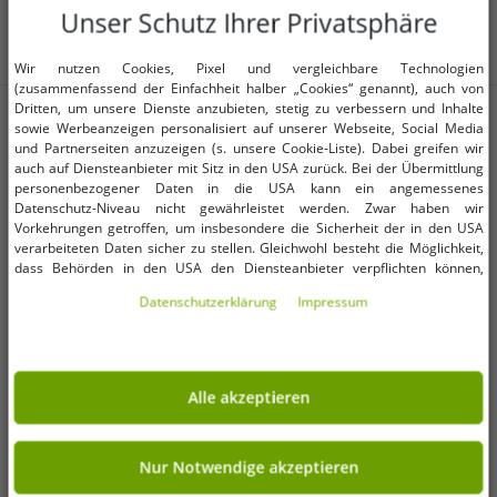
Unser Schutz Ihrer Privatsphäre
Wir nutzen Cookies, Pixel und vergleichbare Technologien
(zusammenfassend der Einfachheit halber „Cookies“ genannt), auch von
Dritten, um unsere Dienste anzubieten, stetig zu verbessern und Inhalte
WEITERE REDUZIERTE ARTIKEL
sowie Werbeanzeigen personalisiert auf unserer Webseite, Social Media
und Partnerseiten anzuzeigen (s. unsere Cookie-Liste). Dabei greifen wir
auch auf Diensteanbieter mit Sitz in den USA zurück. Bei der Übermittlung
-80%
-80%
personenbezogener Daten in die USA kann ein angemessenes
Datenschutz-Niveau nicht gewährleistet werden. Zwar haben wir
Vorkehrungen getroffen, um insbesondere die Sicherheit der in den USA
verarbeiteten Daten sicher zu stellen. Gleichwohl besteht die Möglichkeit,
dass Behörden in den USA den Diensteanbieter verpflichten können,
personenbezogene Daten an sie herauszugeben. Die Übermittlung erfolgt
Daten­schutz­erklärung
Impressum
im Einzelfall auf Basis entsprechender US-Gesetzgebung, ein wirksamer
Rechtsbehelf hiergegen existiert nicht. Ebenfalls kann eine Geltendmachung
von Betroffenenrechten nicht garantiert werden oder dass Du über den
Zugriff informiert wirst. Mit Deiner Einwilligung gem. Art. 49 Abs. 1 lit. a
DSGVO erklärst Du Dich in die Übermittlung in die USA für einverstanden
Alle akzeptieren
(s.a. unsere Datenschutzerklärung). Du hast die Wahl, ob nur notwendige
Cookies verwendet werden sollen oder ob Du darüber hinaus weitere
Cookies akzeptieren möchtest. Standardmäßig sind nur notwendige Dienste
aktiv, was Du unter „Nur Notwendige akzeptieren verwenden“ bestätigen
Nur Notwendige akzeptieren
kannst. Du kannst Deine Einwilligung entweder für „Alle akzeptieren“