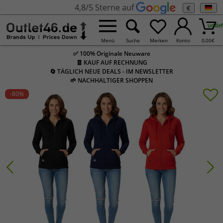
4,8/5 Sterne auf
€
undef
Menü
Suche
Merken
Konto
0,00
€
✅ 100% Originale Neuware
🧾 KAUF AUF RECHNUNG
🔄 TÄGLICH NEUE DEALS - IM NEWSLETTER
🌱 NACHHALTIGER SHOPPEN
-80
%