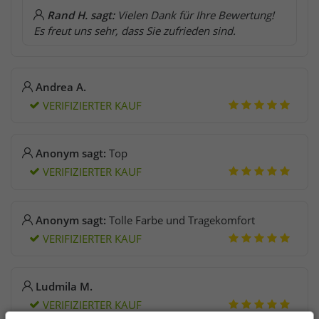
Rand H. sagt:
Vielen Dank für Ihre Bewertung!
Es freut uns sehr, dass Sie zufrieden sind.
Andrea A.
VERIFIZIERTER KAUF
Anonym sagt:
Top
VERIFIZIERTER KAUF
Anonym sagt:
Tolle Farbe und Tragekomfort
VERIFIZIERTER KAUF
Ludmila M.
VERIFIZIERTER KAUF